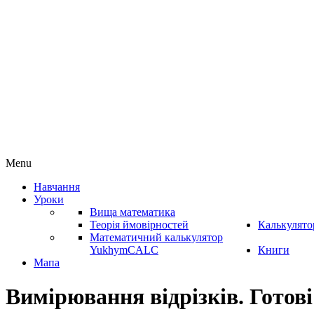
Menu
Навчання
Уроки
Вища математика
Теорія ймовірностей
Калькулято
Математичний калькулятор
YukhymCALC
Книги
Мапа
Вимірювання відрізків. Готові