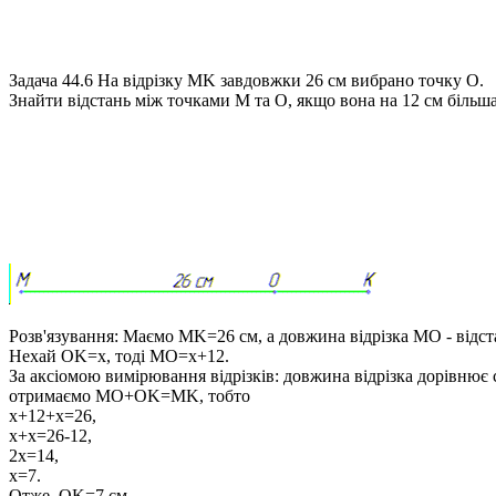
Задача 44.6
На відрізку
MK
завдовжки 26 см вибрано точку
O
.
Знайти відстань між точками
M
та
O
, якщо вона на 12 см більш
Розв'язування:
Маємо
MK=26 см
, а довжина відрізка
MO
- відс
Нехай
OK=x
, тоді
MO=x+12
.
За
аксіомою вимірювання відрізків
:
довжина відрізка дорівнює 
отримаємо
MO+OK=MK
, тобто
x+12+x=26,
x+x=26-12,
2x=14,
x=7.
Отже,
OK=7 см
,