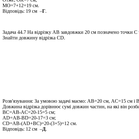
MO=7+12=19 см
.
Відповідь:
19 см –
Г
.
Задача 44.7
На відрізку
AB
завдовжки
20 см
позначено точки
C
Знайти довжину відрізка
CD
.
Розв'язування:
За умовою задачі маємо:
AB=20 см, AC=15 см
і
B
Довжина відрізка дорівнює сумі довжин частин, на які він розб
BC=AB-AC=20-15=5 см;
AD=AB-BD=20-17=3 см;
CD=AB-(AD+BC)=20-(3+5)=12 см
.
Відповідь:
12 см –
Д
.