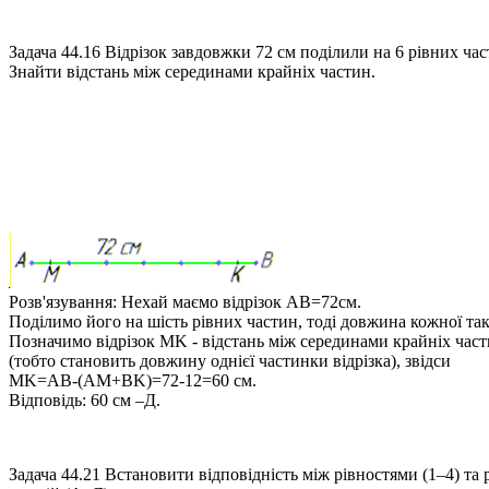
Задача 44.16
Відрізок завдовжки 72 см поділили на 6 рівних час
Знайти відстань між серединами крайніх частин.
Розв'язування:
Нехай маємо відрізок
AB=72см
.
Поділимо його на шість рівних частин, тоді довжина кожної та
Позначимо відрізок
MK
- відстань між серединами крайніх част
(тобто становить довжину однієї частинки відрізка), звідси
MK=AB-(AM+BK)=72-12=60 см
.
Відповідь:
60 см –Д.
Задача 44.21
Встановити відповідність між рівностями (1–4) та