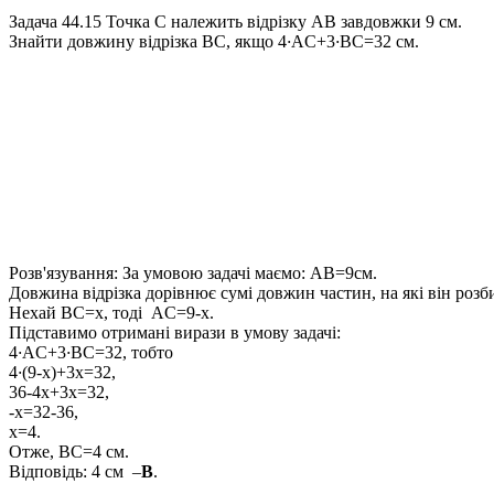
Задача 44.15
Точка
C
належить відрізку
AB
завдовжки 9 см.
Знайти довжину відрізка
BC
, якщо
4
·
AC+3
·
BC=32 см
.
Розв'язування:
За умовою задачі маємо:
AB=9см
.
Довжина відрізка дорівнює сумі довжин частин, на які він роз
Нехай
BC=x
, тоді
AC=9-x
.
Підставимо отримані вирази в умову задачі:
4
·
AC+3
·
BC=32
, тобто
4
·
(9-x)+3x=32,
36-4x+3x=32,
-x=32-36,
x=4.
Отже,
BC=4 с
м.
Відповідь:
4 см –
В
.