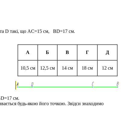
та
D
такі, що
AC=15 см
,
BD=17 см
.
А
Б
В
Г
Д
10,5 см
12,5 см
14 см
18 см
12 см
D=17 см
.
ивається будь-якою його точкою
. Звідси знаходимо