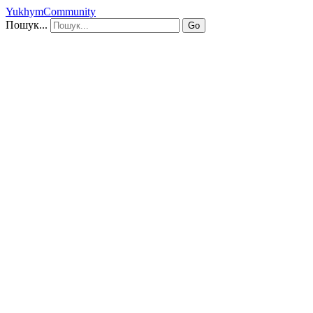
YukhymCommunity
Пошук...
Go