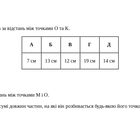
а за відстань між точками
O
та
K
.
А
Б
В
Г
Д
7 см
13 см
12 см
19 см
14 см
тань між точками
M
і
O
.
сумі довжин частин, на які він розбивається будь-якою його точк