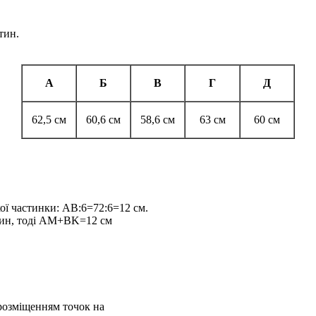
тин.
А
Б
В
Г
Д
62,5 см
60,6 см
58,6 см
63 см
60 см
кої частинки:
AB:6=72:6=12 см
.
ин, тоді
AM+BK=12 см
 розміщенням точок на