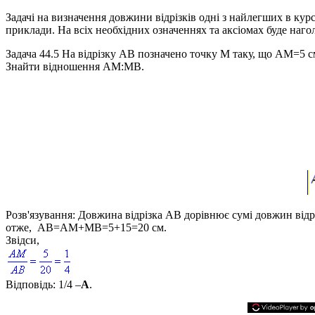
Задачі на визначення довжини відрізків одні з найлегших в кур
приклади. На всіх необхідних означеннях та аксіомах буде наго
Задача 44.5
На відрізку
AB
позначено точку
M
таку, що
AM=5 с
Знайти відношення
AM:MB
.
Розв'язування:
Довжина відрізка
AB
дорівнює сумі довжин відр
отже,
AB=AM+MB=5+15=20 см
.
Звідси,
Відповідь:
1/4 –
А
.