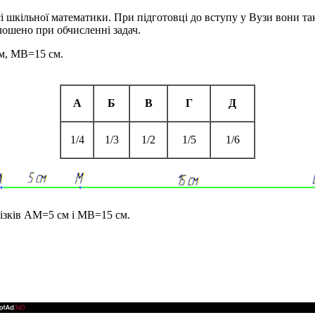
сі шкільної математики. При підготовці до вступу у Вузи вони та
лошено при обчисленні задач.
м
,
MB=15 см
.
А
Б
В
Г
Д
1/4
1/3
1/2
1/5
1/6
ізків
AM=5 см
і
MB=15 см
.