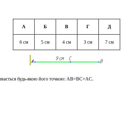
А
Б
В
Г
Д
6 см
5 см
4 см
3 см
7 см
бивається будь-якою його точкою:
AB=BC+AC
.