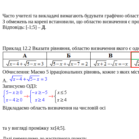
Часто учителі та викладачі вимагають будувати графічно област
З обмежень на корені встановили, що областю визначення є п
Відповідь:
[-1;5] –
Д
.
Приклад 12.2
Вказати рівняння, областю визначення якого є од
Обчислення:
Маємо 5 ірраціональних рівнянь, кожне з яких міс
А.
Записуємо ОДЗ:
Відкладаємо область визначення на числовій осі
та у вигляді проміжку
xє[4;5]
.
Далі переходимо до наступного пункту