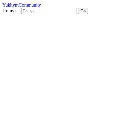
YukhymCommunity
Пошук...
Go