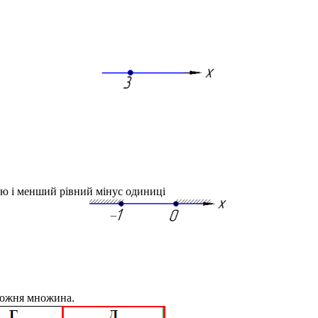
лю і менший рівний мінус одиниці
орожня множина.