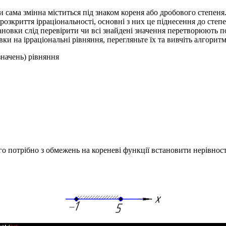
и сама змінна міститься під знаком кореня або дробового степен
розкриття ірраціональності, основні з них це піднесення до степе
ановки слід перевірити чи всі знайдені значення перетворюють п
вки на ірраціональні рівняння, перегляньте їх та вивчіть алгорит
начень) рівняння
го потрібно з обмежень на кореневі функції встановити нерівнос