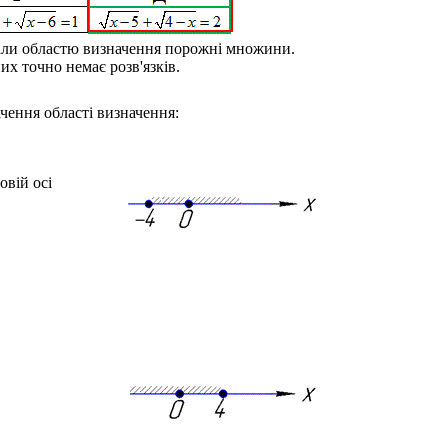
али областю визначення порожні множини.
них точно немає розв'язків.
чення області визначення:
вій осі