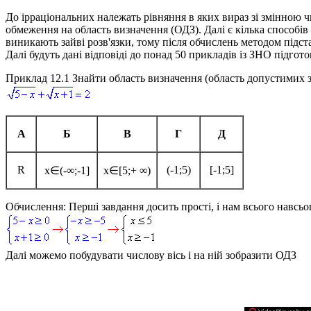
До ірраціональних належать рівняння в яких вираз зі змінною ч
обмеження на область визначення (ОДЗ). Далі є кілька способів 
виникають зайві розв'язки, тому після обчислень методом підст
Далі будуть дані відповіді до понад 50 прикладів із ЗНО підгото
Приклад 12.1
Знайти область визначення (область допустимих з
А
Б
В
Г
Д
R
(-1;5)
[-1;5]
x∈(-∞;-1]
x∈[5;+ ∞)
Обчислення:
Перші завдання досить прості, і нам всього навсьо
Далі можемо побудувати числову вісь і на ній зобразити ОДЗ