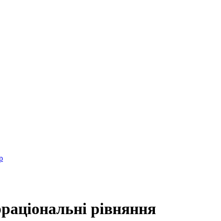
р
рраціональні рівняння