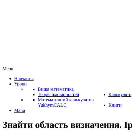
Menu
Навчання
Уроки
Вища математика
Теорія ймовірностей
Калькулято
Математичний калькулятор
YukhymCALC
Книги
Мапа
Знайти область визначення. І