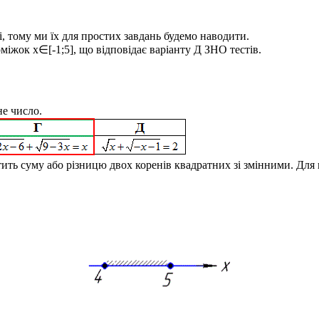
і, тому ми їх для простих завдань будемо наводити.
роміжок
x∈[-1;5
], що відповідає варіанту
Д
ЗНО тестів.
не число.
тить суму або різницю двох коренів квадратних зі змінними. Для