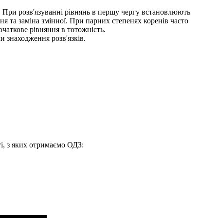
я. При розв'язуванні рівнянь в першу чергу встановлюють
ня та заміна змінної. При парних степенях коренів часто
очаткове рівняння в тотожність.
ми знаходження розв'язків.
ті, з яких отримаємо ОДЗ: