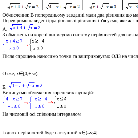
Обчислення:
В попередньому завданні мали два рівняння що м
Перевіримо наведені ірраціональні рівняння і з'ясуємо, яке ж з 
А.
З обмежень на корені виписуємо систему нерівностей для визна
Після спрощень наносимо точки та заштриховуємо ОДЗ на число
Отже,
x∈[0;+ ∞)
.
Б.
Виписуємо обмеження кореневих функцій:
На числовій осі спільним інтервалом
із двох нерівностей буде наступний
x∈(-∞;4]
.