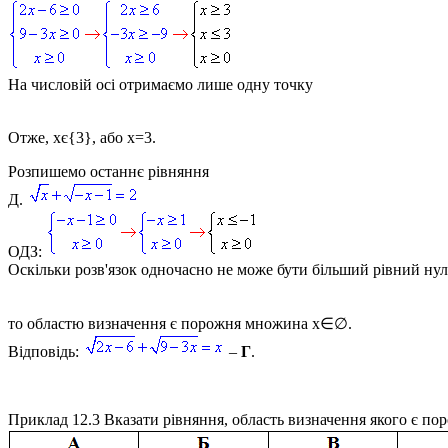
На числовій осі отримаємо лише одну точку
Отже,
xє{3}
, або
x=3
.
Розпишемо останнє рівняння
Д.
ОДЗ:
Оскільки розв'язок одночасно не може бути більший рівний ну
то областю визначення є порожня множина
x∈∅
.
Відповідь:
–
Г
.
Приклад 12.3
Вказати рівняння, область визначення якого є п