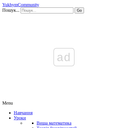
YukhymCommunity
Пошук...
Go
ad
Menu
Навчання
Уроки
Вища математика