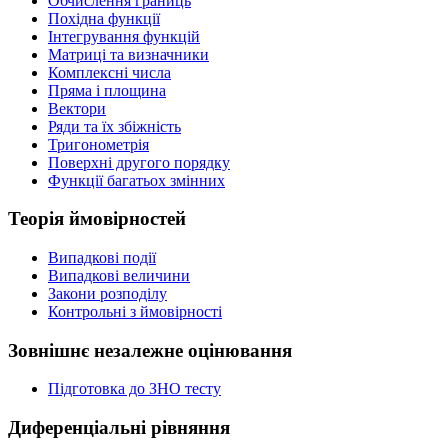
Обчислення границь
Похідна функції
Інтегрування функцій
Матриці та визначники
Комплексні числа
Пряма і площина
Вектори
Ряди та їх збіжність
Тригонометрія
Поверхні другого порядку
Функції багатьох змінних
Теорія ймовірностей
Випадкові події
Випадкові величини
Закони розподілу
Контрольні з ймовірності
Зовнішнє незалежне оцінювання
Підготовка до ЗНО тесту
Диференціальні рівняння