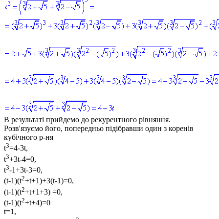
В результаті прийдемо до рекурентного рівняння.
Розв'язуємо його, попередньо підібравши один з коренів
кубічного р-ня
3
t
=4-3t,
3
t
+3t-4=0,
3
t
-1+3t-3=0,
2
(t-1)(t
+t+1)+3(t-1)=0,
2
(t-1)(t
+t+1+3) =0,
2
(t-1)(t
+t+4)=0
t=1,