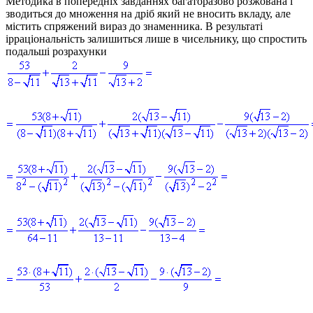
Методика в попередніх завданнях багаторазово розжована і
зводиться до множення на дріб який не вносить вкладу, але
містить спряжений вираз до знаменника. В результаті
ірраціональність залишиться лише в чисельнику, що спростить
подальші розрахунки