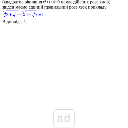
2
(квадратне рівняння
t
+t+4=0
немає дійсних розв'язків).
звідси маємо єдиний правильний розв'язок прикладу
Відповідь:
1.
ad