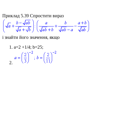
Приклад 5.39
Спростити вираз
і знайти його значення, якщо
a=2 +1/4; b=25;