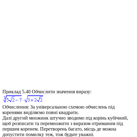
Приклад 5.40
Обчислити значення виразу:
Обчислення:
За універсальною схемою обчислень під
коренями виділяємо повні квадрати.
Далі другий множник штучно зводимо під корінь кубічний,
щоб розписати та перемножити з виразом отриманим під
першим коренем. Перетворень багато, місць де можна
допустити помилку теж, тож будьте уважні.