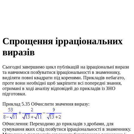
Спрощення ірраціональних
виразів
Сьогодні завершимо цикл публікацій на ірраціональні вирази
та навчимося позбуватися ірраціональності в знаменнику,
виділяти повні квадрати під коренями. Прикладів небагато,
проте вони необхідні щоб закріпити всі попередні знання,
отримані в ході аналізу відповідей до прикладів із ЗНО
підготовки.
Приклад 5.35
Обчислити значення виразу:
Обчислення:
Переходимо до прикладів з дробами, для
сумування яких слід позбутися ірраціональності в знаменнику.