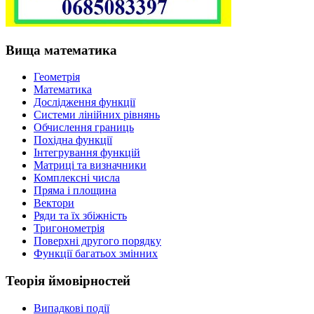
Вища математика
Геометрія
Математика
Дослідження функції
Системи лінійних рівнянь
Обчислення границь
Похідна функції
Інтегрування функцій
Матриці та визначники
Комплексні числа
Пряма і площина
Вектори
Ряди та їх збіжність
Тригонометрія
Поверхні другого порядку
Функції багатьох змінних
Теорія ймовірностей
Випадкові події