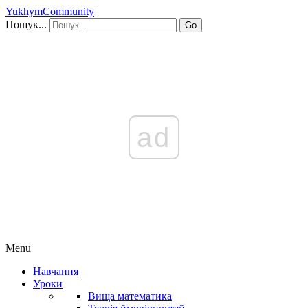
YukhymCommunity
Пошук...
Go
ad
Menu
Навчання
Уроки
Вища математика