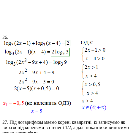
26.
27.
Під логарифмом маємо корені квадратні, їх записуємо як
вирази під коренями в степені 1/2, а далі показники виносимо
перед логарифми.