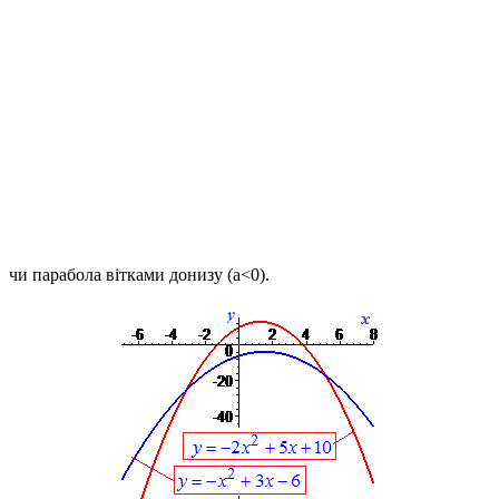
чи парабола вітками донизу
(a<0)
.