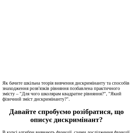
Як бачите шкільна теорія вивчення дискримінанту та способів
знаходження розв'язків рівняння позбавлена практичного
змісту –
"Для чого школярам квадратне рівняння?", "Який
фізичний зміст дискримінанту?".
Давайте спробуємо розібратися,
що
описує дискримінант?
В курсі алгебри вивчають функції, схеми дослідження функції