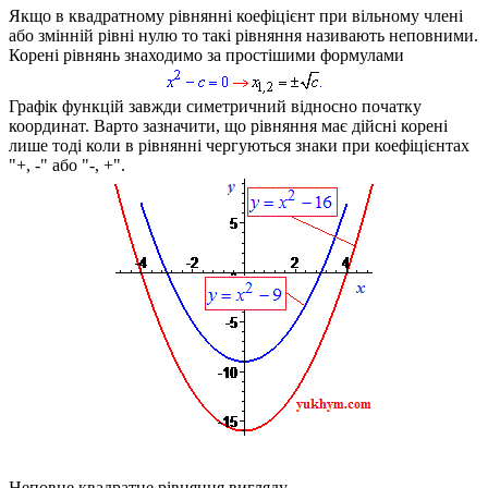
Якщо в квадратному рівнянні коефіцієнт при вільному члені
або змінній рівні нулю то такі рівняння називають неповними.
Корені рівнянь знаходимо за простішими формулами
Графік функцій завжди симетричний відносно початку
координат. Варто зазначити, що рівняння має дійсні корені
лише тоді коли в рівнянні чергуються знаки при коефіцієнтах
"+, -" або "-, +".
Неповне квадратне рівняння вигляду