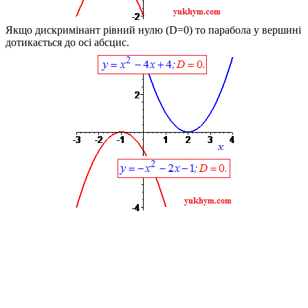
Якщо дискримінант рівний нулю
(D=0)
то парабола у вершині
дотикається до осі абсцис.