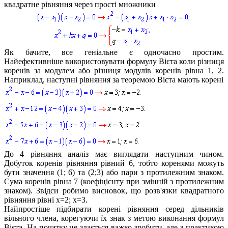
квадратне рівняння через прості множники
Як бачите, все геніальне є одночасно простим.
Найефективніше використовувати формулу Вієта коли різниця
коренів за модулем або різниця модулів коренів рівна 1, 2.
Наприклад, наступні рівняння за теоремою Вієта мають корені
До 4 рівняння аналіз має виглядати наступним чином.
Добуток коренів рівняння рівний 6, тобто коренями можуть
бути значення (1; 6) та (2;3) або пари з протилежним знаком.
Сума коренів рівна 7 (коефіцієнту при змінній з протилежним
знаком). Звідси робимо висновок, що розв'язки квадратного
рівняння рівні
x=2; x=3
.
Найпростіше підбирати корені рівняння серед дільників
вільного члена, корегуючи їх знак з метою виконання формул
Вієта. На початку це здається важко зробити, але з практикою