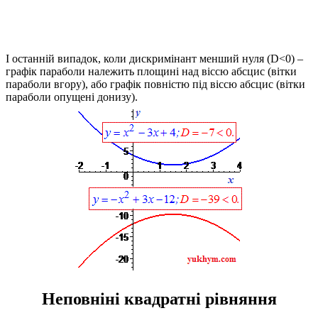
І останній випадок, коли дискримінант менший нуля
(D<0)
–
графік параболи належить площині над віссю абсцис (вітки
параболи вгору), або графік повністю під віссю абсцис (вітки
параболи опущені донизу).
Неповніні квадратні рівняння