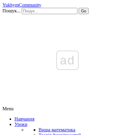
YukhymCommunity
Пошук...
Go
ad
Menu
Навчання
Уроки
Вища математика