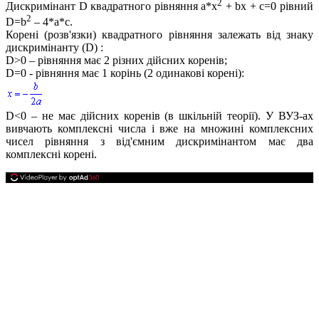
2
Дискримінант
D
квадратного рівняння
a*x
+ bx + c=0
рівний
2
D=b
– 4*a*c.
Корені (розв'язки) квадратного рівняння залежать від знаку
дискримінанту
(D)
:
D>0
– рівняння має
2
різних дійсних коренів;
D=0
- рівняння має
1
корінь (
2
одинакові корені):
D<0
– не має дійсних коренів (в шкільній теорії). У ВУЗ-ах
вивчають комплексні числа і вже на множині комплексних
чисел рівняння з від'ємним дискримінантом має два
комплексні корені.