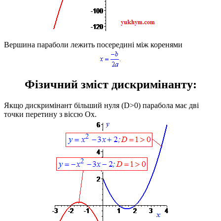
Вершина параболи лежить посередині між коренями
Фізичний зміст дискримінанту:
Якщо дискримінант більший нуля
(D>0)
парабола має дві
точки перетину з віссю
Ox
.