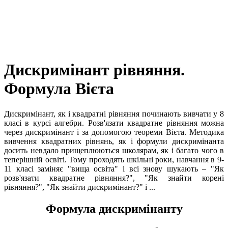
Дискримінант рівняння.
Формула Вієта
Дискримінант, як і квадратні рівняння починають вивчати у 8
клаcі в курсі алгебри. Розв'язати квадратне рівняння можна
через дискримінант і за допомогою теореми Вієта. Методика
вивчення квадратних рівнянь, як і формули дискримінанта
досить невдало прищеплюються школярам, як і багато чого в
теперішній освіті. Тому проходять шкільні роки, навчання в 9-
11 класі заміняє "вища освіта" і всі знову шукають –
"Як
розв'язати квадратне рівняння?", "Як знайти корені
рівняння?", "Як знайти дискримінант?"
і ...
Формула дискримінанту