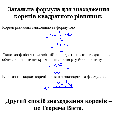
Загальна формула для знаходження
коренів квадратного рівняння
:
Корені рівняння знаходимо за формулою
Якщо коефіцієнт при змінній в квадраті парний то доцільно
обчислювати не дискримінант, а четверту його частину
В таких випадках корені рівняння знаходять за формулою
Другий спосіб знаходження коренів –
це Теорема Вієта.