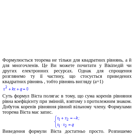
Формулюється теорема не тільки для квадратних рівнянь, а й
для многочленів. Це Ви можете почитати у Вікіпедій чи
других електронних ресурсах. Однак для спрощення
розглянемо ту її частину, що стосується приведених
квадратних рівнянь , тобто рівнянь вигляду
(a=1)
Суть формул Вієта полягає в тому, що сума коренів рівняння
рівна коефіцієнту при змінній, взятому з протилежним знаком.
Добуток коренів рівняння рівний вільному члену. Формулами
теорема Вієта має запис.
Виведення формули Вієта достатньо просто. Розпишемо