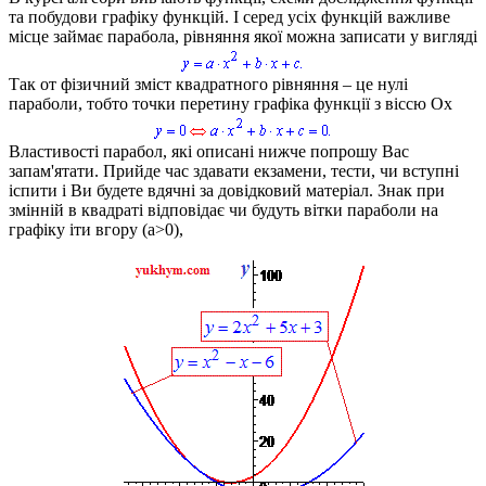
та побудови графіку функцій. І серед усіх функцій важливе
місце займає парабола, рівняння якої можна записати у вигляді
Так от фізичний зміст квадратного рівняння – це нулі
параболи, тобто точки перетину графіка функції з віссю
Ox
Властивості парабол, які описані нижче попрошу Вас
запам'ятати. Прийде час здавати екзамени, тести, чи вступні
іспити і Ви будете вдячні за довідковий матеріал. Знак при
змінній в квадраті відповідає чи будуть вітки параболи на
графіку іти вгору
(a>0)
,