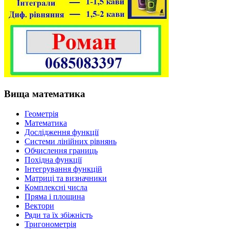
Вища математика
Геометрія
Математика
Дослідження функції
Системи лінійних рівнянь
Обчислення границь
Похідна функції
Інтегрування функцій
Матриці та визначники
Комплексні числа
Пряма і площина
Вектори
Ряди та їх збіжність
Тригонометрія