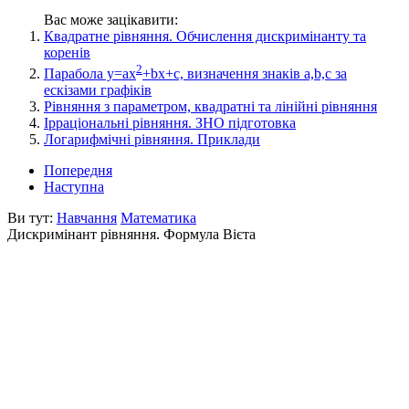
Вас може зацікавити:
Квадратне рівняння. Обчислення дискримінанту та
коренів
2
Парабола y=ax
+bx+c, визначення знаків a,b,c за
ескізами графіків
Рівняння з параметром, квадратні та лінійні рівняння
Ірраціональні рівняння. ЗНО підготовка
Логарифмічні рівняння. Приклади
Попередня
Наступна
Ви тут:
Навчання
Математика
Дискримінант рівняння. Формула Вієта