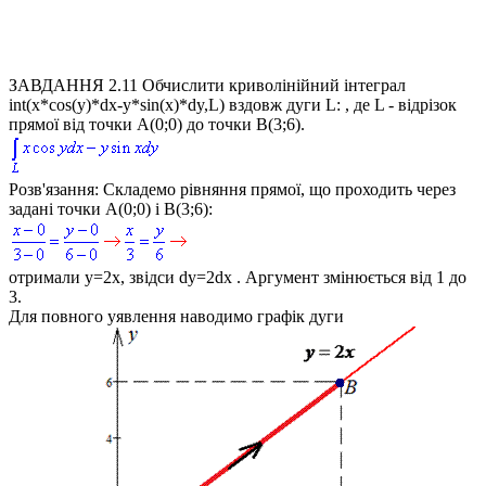
ЗАВДАННЯ 2.11
Обчислити криволінійний інтеграл
int(x*cos(y)*dx-y*sin(x)*dy,L)
вздовж дуги L: , де L - відрізок
прямої від точки
A(0;0)
до точки
B(3;6)
.
Розв'язання:
Складемо рівняння прямої, що проходить через
задані точки
A(0;0) і B(3;6):
отримали
y=2x
, звідси
dy=2dx
. Аргумент змінюється від 1 до
3.
Для повного уявлення наводимо графік дуги