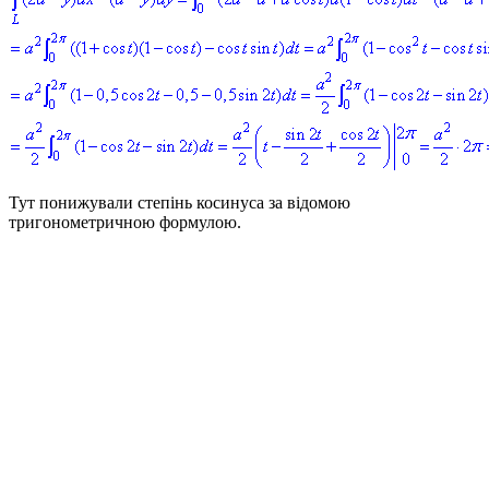
Тут понижували степінь косинуса за відомою
тригонометричною формулою.