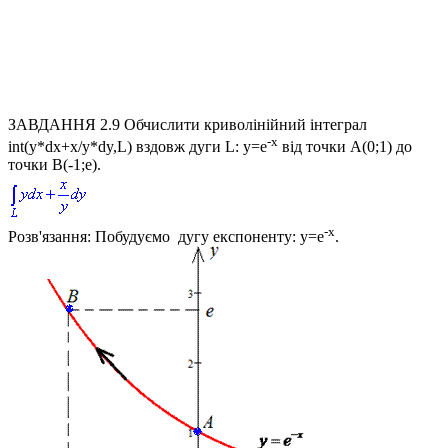
ЗАВДАННЯ 2.9
Обчислити криволінійний інтеграл
-x
int(y*dx+x/y*dy,L)
вздовж дуги
L: y=e
від точки
A(0;1)
до
точки
B(-1;e)
.
-x
Розв'язання:
Побудуємо дугу експоненту:
y=e
.