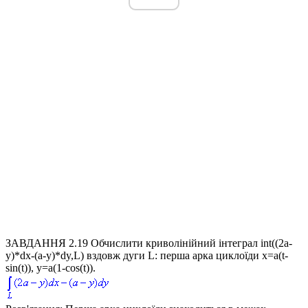
ЗАВДАННЯ 2.19
Обчислити криволінійний інтеграл
int((2a-
y)*dx-(a-y)*dy,L)
вздовж дуги L: перша арка циклоїди
x=a(t-
sin(t)), y=a(1-cos(t)).