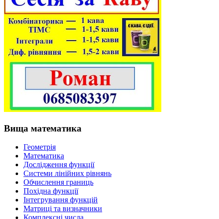
Вища математика
Геометрія
Математика
Дослідження функції
Системи лінійних рівнянь
Обчислення границь
Похідна функції
Інтегрування функцій
Матриці та визначники
Комплексні числа