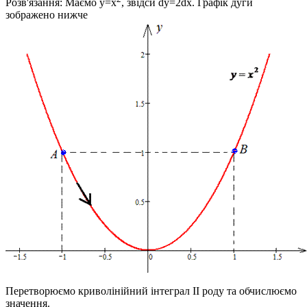
Розв'язання:
Маємо
y=x
, звідси
dy=2dx
. Графік дуги
зображено нижче
Перетворюємо криволінійний інтеграл ІІ роду та обчислюємо
значення.