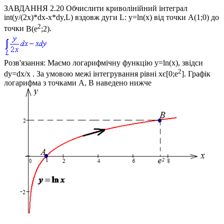
ЗАВДАННЯ 2.20
Обчислити криволінійний інтеграл
int(y/(2x)*dx-x*dy,L)
вздовж дуги
L: y=ln(x)
від точки
A(1;0)
до
2
точки
B(e
;2)
.
Розв'язання:
Маємо логарифмічну функцію
y=ln(x)
, звідси
2
dy=dx/x
. За умовою межі інтегрування рівні xє[0;
e
]. Графік
логарифма з точками A, B наведено нижче