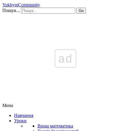
YukhymCommunity
Пошук...
Go
ad
Menu
Навчання
Уроки
Вища математика