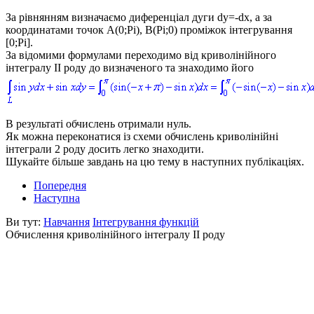
За рівнянням визначаємо диференціал дуги
dy=-dx,
а за
координатами точок
A(0;Pi), B(Pi;0)
проміжок інтегрування
[0;Pi]
.
За відомими формулами переходимо від криволінійного
інтегралу ІІ роду до визначеного та знаходимо його
В результаті обчислень отримали нуль.
Як можна переконатися із схеми обчислень криволінійні
інтеграли 2 роду досить легко знаходити.
Шукайте більше завдань на цю тему в наступних публікаціях.
Попередня
Наступна
Ви тут:
Навчання
Інтегрування функцій
Обчислення криволінійного інтегралу ІІ роду