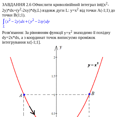
2
ЗАВДАННЯ 2.6
Обчислити криволінійний інтеграл
int((x
-
2
2
2y)*dx+(y
-2xy)*dy,L)
вздовж дуги
L: y=x
від точки
A(-1;1)
до
точки
B(1;1)
.
2
Розв'язання:
За рівнянням функції
y=x
знаходимо її похідну
dy=2x*dx,
а з координат точок виписуємо проміжок
інтегрування
xє[-1;1]
.