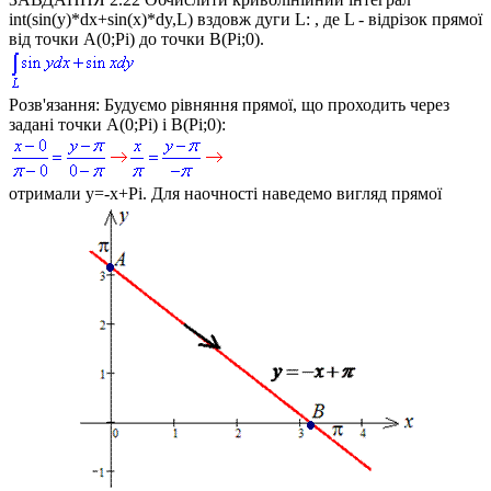
int(sin(y)*dx+sin(x)*dy,L)
вздовж дуги L: , де L - відрізок прямої
від точки
A(0;Pi)
до точки
B(Pi;0)
.
Розв'язання:
Будуємо рівняння прямої, що проходить через
задані точки
A(0;Pi)
і
B(Pi;0)
:
отримали
y=-x+Pi
. Для наочності наведемо вигляд прямої