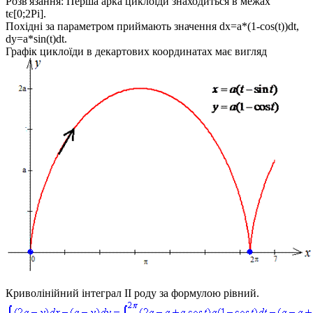
Розв'язання:
Перша арка циклоїди знаходиться в межах
tє[0;2Pi].
Похідні за параметром приймають значення
dx=a*(1-cos(t))dt,
dy=a*sin(t)dt
.
Графік циклоїди в декартових координатах має вигляд
Криволінійний інтеграл ІІ роду за формулою рівний.