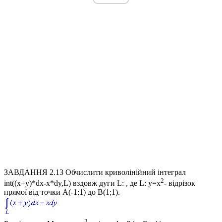
ЗАВДАННЯ 2.13
Обчислити криволінійний інтеграл
2
int((x+y)*dx-x*dy,L)
вздовж дуги L: , де
L: y=x
- відрізок
прямої від точки
A(-1;1)
до
B(1;1)
.
2