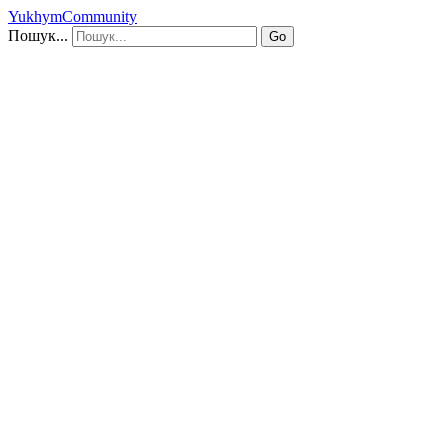
YukhymCommunity
Пошук...
Go