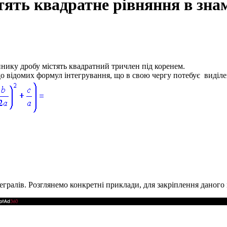
стять квадратне рівняння в зн
ннику дробу містять квадратний тричлен під коренем.
о відомих формул інтегрування, що в свою чергу потебує виділе
гралів. Розглянемо конкретні приклади, для закріплення даного 