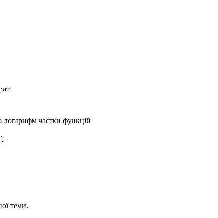
рат
о логарифм частки функцій
ої теми.