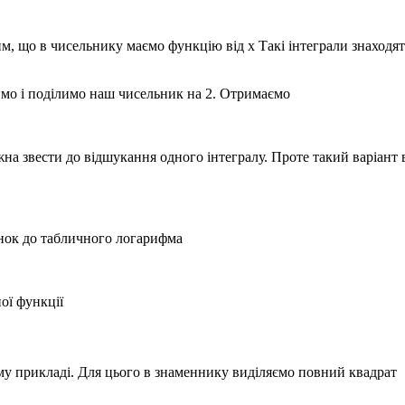
им, що в чисельнику маємо функцію від
x
Такі інтеграли знаходя
о і поділимо наш чисельник на 2. Отримаємо
жна звести до відшукання одного інтегралу. Проте такий варіант
анок до табличного логарифма
ої функції
у прикладі. Для цього в знаменнику виділяємо повний квадрат