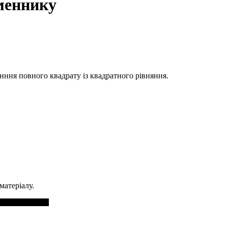
аменнику
нння повного квадрату із квадратного рівняння.
матеріалу.