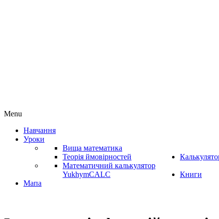
Menu
Навчання
Уроки
Вища математика
Теорія ймовірностей
Калькулято
Математичний калькулятор
YukhymCALC
Книги
Мапа