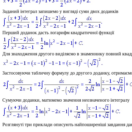
Заданий інтеграл запишемо у вигляді суми двох доданків
Перший доданок дасть логарифм квадратичної функції
Для знаходження другого виділяємо в знаменнику повний квад
Застосовуючи табличну формулу до другого доданку, отримаєм
Сумуючи доданки, матимемо значення неозначеного інтегралу
Розглянуті три приклади описують найпоширеніші завдання дан