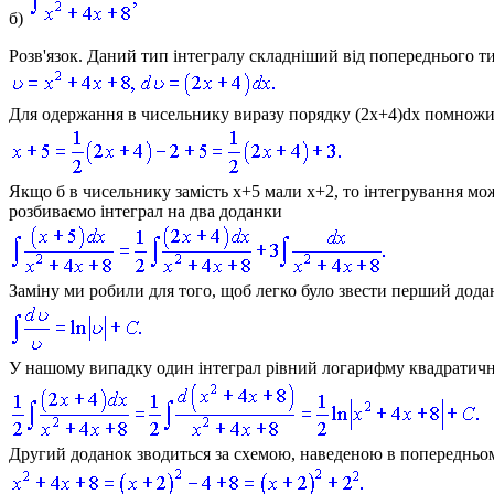
б)
Розв'язок.
Даний тип інтегралу складніший від попереднього т
Для одержання в чисельнику виразу порядку
(2x+4)dx
помножим
Якщо б в чисельнику замість
x+5
мали
x+2
, то інтегрування мо
розбиваємо інтеграл на два доданки
Заміну ми робили для того, щоб легко було звести перший дод
У нашому випадку один інтеграл рівний логарифму квадратичн
Другий доданок зводиться за схемою, наведеною в попередньом