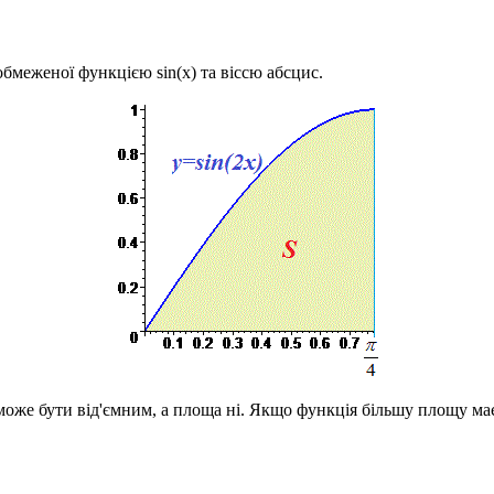
и обмеженої функцією
sin(x)
та віссю абсцис.
 може бути від'ємним, а площа ні. Якщо функція більшу площу має 