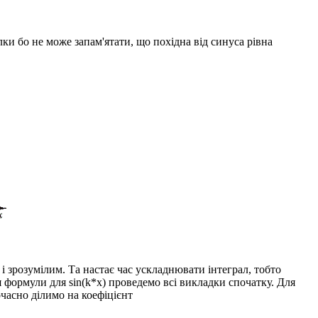
ки бо не може запам'ятати, що похідна від синуса рівна
 і зрозумілим. Та настає час ускладнювати інтеграл, тобто
ня формули для
sin(k*x)
проведемо всі викладки спочатку. Для
очасно ділимо на коефіцієнт