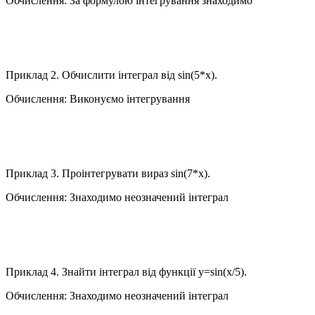
Обчислення:
За формулою інтегрування знаходимо
Приклад 2.
Обчислити інтеграл від
sin(5*x).
Обчислення:
Виконуємо інтегрування
Приклад 3.
Проінтегрувати вираз
sin(7*x).
Обчислення:
Знаходимо неозначений інтеграл
Приклад 4.
Знайти інтеграл від функції
y=sin(x/5).
Обчислення:
Знаходимо неозначений інтеграл