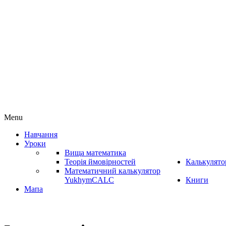
Menu
Навчання
Уроки
Вища математика
Теорія ймовірностей
Калькулято
Математичний калькулятор
YukhymCALC
Книги
Мапа