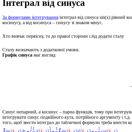
Інтеграл від синуса
За формулами інтегрування
інтеграл від синуса
sin(x)
рівний кос
косинусу, а від косинуса – синусу зі знаком мінус.
Хто вивчає первісну, то до правої сторони слід додати сталу
Сталу визначають з додаткової умови.
Графік синуса
має вигляд
Синус непарний, а косинус – парна функція, тому при інтегруван
інтегрувати синус подвійного кута, потрійного аргументу і т.д
того, щоб звести інтеграл до табличної формули треба внести ко