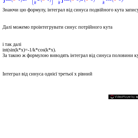
Знаючи цю формулу, інтеграл від синуса подвійного кута запи
Далі можемо проінтегрувати синус потрійного кута
і так далі
int(sin(k*x)=-1/k*cos(k*x).
За такою ж формулою виводять інтеграл від синуса половини ку
Інтеграл від синуса однієї третьої х рівний