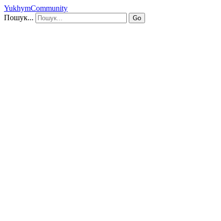
YukhymCommunity
Пошук...
Go