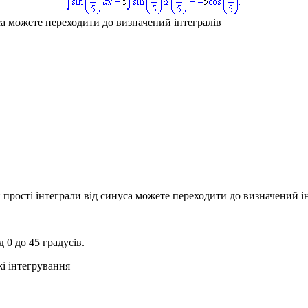
са можете переходити до визначений інтегралів
и прості інтеграли від синуса можете переходити до визначений і
ід
0
до
45
градусів.
жі інтегрування