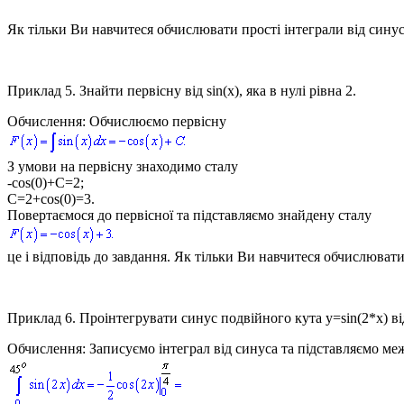
Як тільки Ви навчитеся обчислювати прості інтеграли від сину
Приклад 5.
Знайти первісну від
sin(x)
, яка в нулі рівна
2.
Обчислення:
Обчислюємо первісну
З умови на первісну знаходимо сталу
-cos(0)+C=2;
C=2+cos(0)=3.
Повертаємося до первісної та підставляємо знайдену сталу
це і відповідь до завдання. Як тільки Ви навчитеся обчислюват
Приклад 6.
Проінтегрувати синус подвійного кута
y=sin(2*x)
в
Обчислення:
Записуємо інтеграл від синуса та підставляємо ме