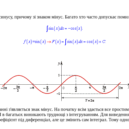
инусу, причому зі знаком мінус. Багато хто часто допускає помил
ні з'являється знак мінус. На початку всім здається все простим
. І в багатьох виникають труднощі з інтегруванням. Для виведен
ефіцієнт під диференціал, але це змінить сам інтеграл. Тому одн