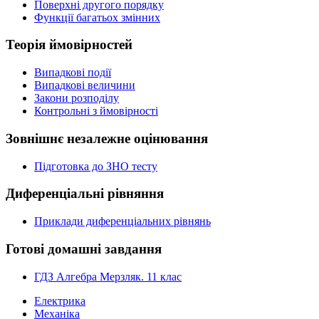
Поверхні другого порядку
Функції багатьох змінних
Теорія ймовірностей
Випадкові події
Випадкові величини
Закони розподілу
Контрольні з ймовірності
Зовнішнє незалежне оцінювання
Підготовка до ЗНО тесту
Диференціальні рівняння
Приклади диференціальних рівнянь
Готові домашні завдання
ГДЗ Алгебра Мерзляк. 11 клас
Електрика
Механіка