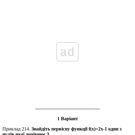
ad
-------------------------------------------
1 Варіант
Приклад 214.
Знайдіть первісну функції
f(x)=2x-1
один з
нулів якої дорівнює
3.