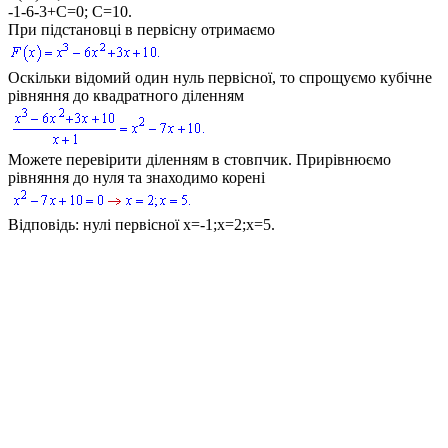
-1-6-3+С=0; С=10.
При підстановці в первісну отримаємо
Оскільки відомий один нуль первісної, то спрощуємо кубічне
рівняння до квадратного діленням
Можете перевірити діленням в стовпчик. Прирівнюємо
рівняння до нуля та знаходимо корені
Відповідь:
нулі первісної
x=-1;x=2;x=5.