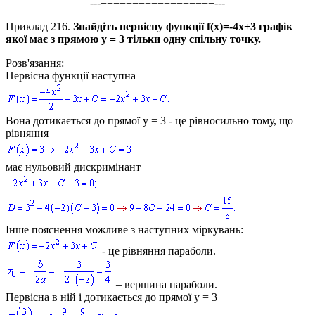
---==================---
Приклад 216.
Знайдіть первісну функції
f(x)=-4x+3
графік
якої має з прямою
y = 3
тільки одну спільну точку.
Розв'язання:
Первісна функції наступна
Вона дотикається до прямої
y = 3
- це рівносильно тому, що
рівняння
має нульовий дискримінант
Інше пояснення можливе з наступних міркувань:
- це рівняння параболи.
– вершина параболи.
Первісна в ній і дотикається до прямої
y = 3