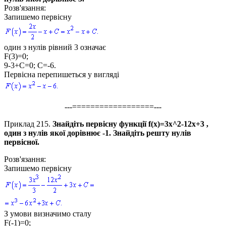
Розв'язання:
Запишемо первісну
один з нулів рівний
3
означає
F(3)=0;
9-3+С=0; С=-6.
Первісна перепишеться у вигляді
---==================---
Приклад 215.
Знайдіть первісну функції
f(x)=3x^2-12x+3
,
один з нулів якої дорівнює
-1
. Знайдіть решту нулів
первісної.
Розв'язання:
Запишемо первісну
З умови визначимо сталу
F(-1)=0;