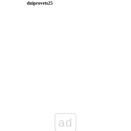
dniprovets25
ad