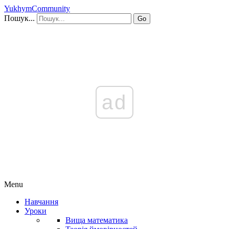
YukhymCommunity
Пошук...
Go
ad
Menu
Навчання
Уроки
Вища математика