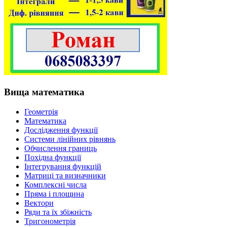
Вища математика
Геометрія
Математика
Дослідження функції
Системи лінійних рівнянь
Обчислення границь
Похідна функції
Інтегрування функцій
Матриці та визначники
Комплексні числа
Пряма і площина
Вектори
Ряди та їх збіжність
Тригонометрія