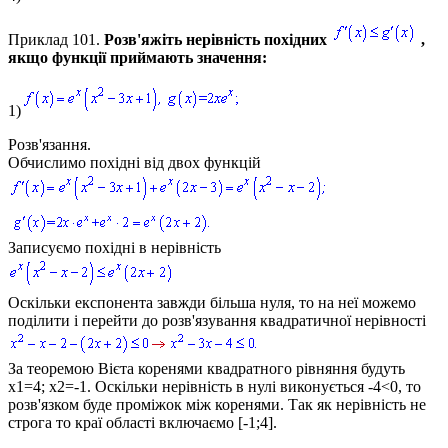
Приклад 101.
Розв'яжіть нерівність похідних
,
якщо функції приймають значення:
1)
Розв'язання.
Обчислимо похідні від двох функцій
Записуємо похідні в нерівність
Оскільки експонента завжди більша нуля, то на неї можемо
поділити і перейти до розв'язування квадратичної нерівності
За теоремою Вієта коренями квадратного рівняння будуть
x1=4; x2=-1
. Оскільки нерівність в нулі виконується
-4<0,
то
розв'язком буде проміжок між коренями. Так як нерівність не
строга то краї області включаємо
[-1;4].