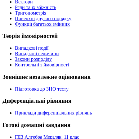
Вектори
Ряди та їх збіжність
Тригонометрія
Поверхні другого порядку
Функції багатьох змінних
Теорія ймовірностей
Випадкові події
Випадкові величини
Закони розподілу
Контрольні з ймовірності
Зовнішнє незалежне оцінювання
Підготовка до ЗНО тесту
Диференціальні рівняння
Приклади диференціальних рівнянь
Готові домашні завдання
ГДЗ Алгебра Мерзляк. 11 клас