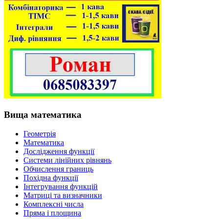
Вища математика
Геометрія
Математика
Дослідження функції
Системи лінійних рівнянь
Обчислення границь
Похідна функції
Інтегрування функцій
Матриці та визначники
Комплексні числа
Пряма і площина