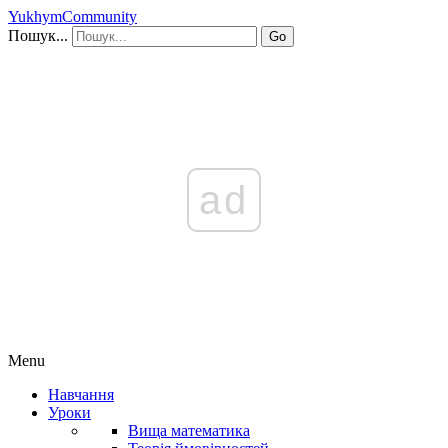
YukhymCommunity
Пошук...
Go
ad
Menu
Навчання
Уроки
Вища математика