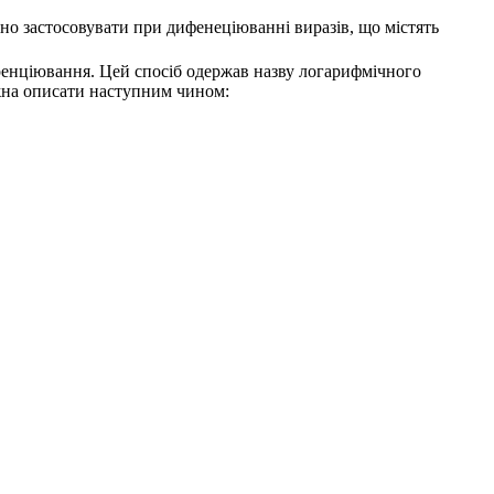
чно застосовувати при дифенеціюванні виразів, що містять
ренціювання. Цей спосіб одержав назву
логарифмічного
на описати наступним чином: