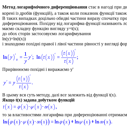
Метод логарифмічного диференціювання
стає в нагоді при д
корені із дробів (функцій), а також коли показник функції так
В таких випадках доцільно обидві частини виразу спочатку п
диференціювання
. Похідну від логарифма функції називають
л
маємо складну функцію вигляду
y=t(x)
;
до обох сторін застосовуємо логарифмування
ln(y)=ln(t(x))
і знаходимо похідні правої і лівої частини рівності у вигляді фо
Прирівнюємо похідні і виражаємо
y'
В цьому вся суть методу, далі все залежить від функції
t(x)
.
Якщо
t(x)
задана добутком функцій
то за властивостями логарифма при диференціюванні отримаєм