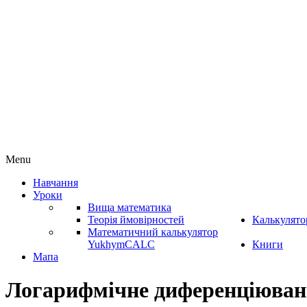
Menu
Навчання
Уроки
Вища математика
Теорія ймовірностей
Калькулято
Математичний калькулятор
YukhymCALC
Книги
Мапа
Логарифмічне диференціюван