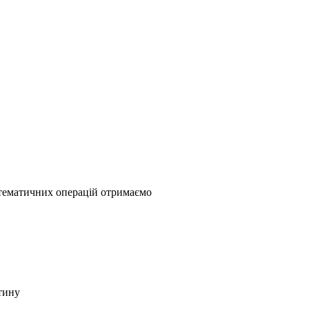
атематичних операцій отримаємо
тину