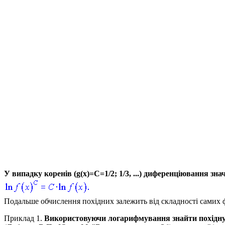
У випадку коренів
(g(x)=С=1/2; 1/3, ...)
диференціювання зна
Подальше обчислення похідних залежить від складності самих ф
Приклад 1.
Використовуючи логарифмування знайти похідн