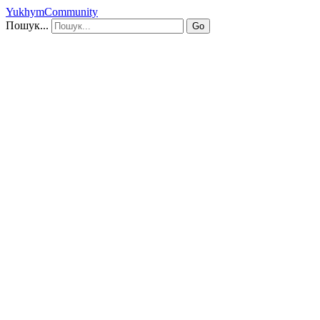
YukhymCommunity
Пошук...
Go