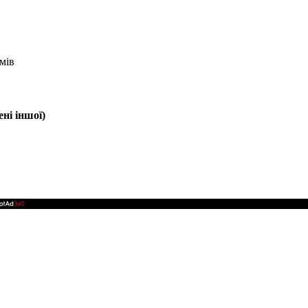
мів
ні іншої)