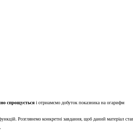
чно спрощується
і отриамємо добуток показника на огарифм
ункцій. Розглянемо конкретні завдання, щоб даний матеріал став
у