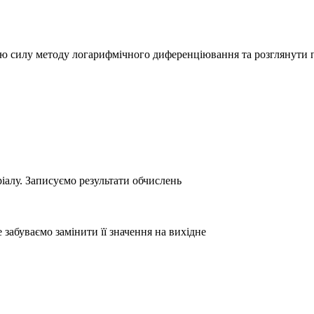
сю силу методу логарифмічного диференціювання та розглянути 
іалу. Записуємо результати обчислень
 забуваємо замінити її значення на вихідне