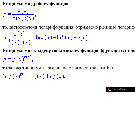
Якщо маємо дробову функцію
то, застосовуючи логарифмування, отримаємо різницю логариф
Якщо маємо складену показникову функцію (функція в степе
то за властивостями логарифма отримаємо залежність