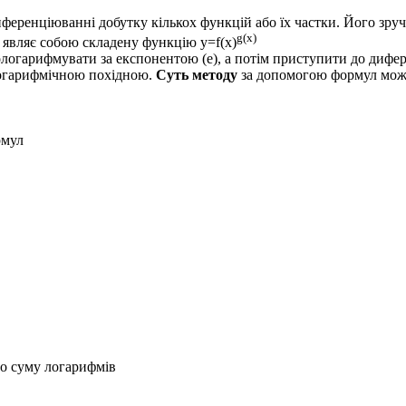
иференціюванні добутку кількох функцій або їх частки. Його зру
g(x)
ож являє собою складену функцію
y=f(x)
рологарифмувати за експонентою
(e)
, а потім приступити до дифе
огарифмічною похідною
.
Суть методу
за допомогою формул мож
рмул
о суму логарифмів