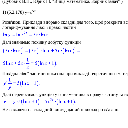
(Дубовик В.П., Юрик І.І. "Вища математика. Збірник задач" )
5x
1)
(5.2.178)
y=x
Розв'язок.
Приклади вибрано складні для того, щоб розкрити в
логарифмування лівої і правої частин
Далі знайдемо похідну добутку функцій
Похідна лівої частини показана при викладі теоретичного матер
Далі переносимо функцію
y
із знаменника в праву частину та не
Незважаючи на складний вигляд даний приклад розв'язано.