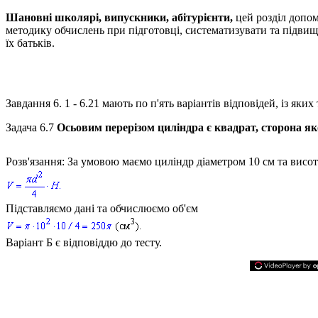
Шановні школярі, випускники, абітурієнти,
цей розділ допо
методику обчислень при підготовці, систематизувати та підвищи
їх батьків.
Завдання 6. 1 - 6.21 мають по п'ять варіантів відповідей, із я
Задача 6.7
Осьовим перерізом циліндра є квадрат, сторона я
Розв'язання:
За умовою маємо циліндр діаметром
10
см та висо
Підставляємо дані та обчислюємо об'єм
Варіант Б є відповіддю до тесту.