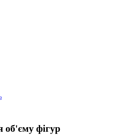
р
 об'єму фігур