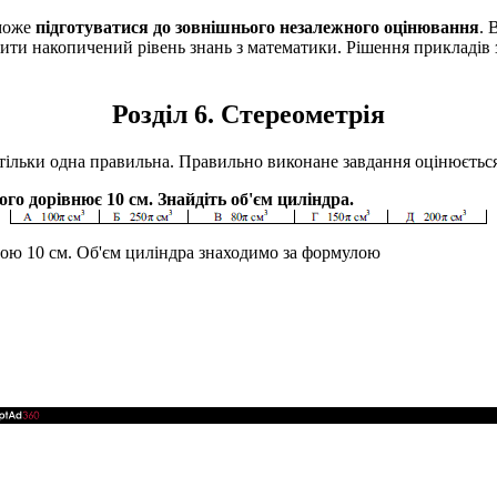
може
підготуватися до зовнішнього незалежного оцінювання
. 
ти накопичений рівень знань з математики. Рішення прикладів з м
Розділ 6. Стереометрія
ких тільки одна правильна. Правильно виконане завдання оцінюєтьс
кого дорівнює
10
см. Знайдіть об'єм циліндра.
тою
10
см. Об'єм циліндра знаходимо за формулою