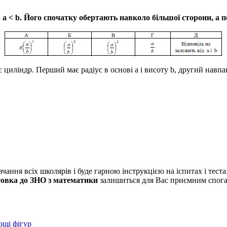
 а < b.
Його спочатку обертають навколо більшої сторони, а п
є циліндр. Перший має радіус в основі
а
і висоту
b
, другий навпа
ння всіх школярів і буде гарною інструкцією на іспитах і тестах
товка до ЗНО з математики
залишиться для Вас приємним спогад
ощі фігур