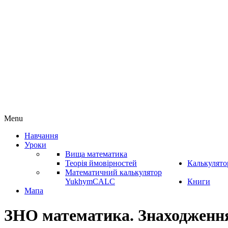
Menu
Навчання
Уроки
Вища математика
Теорія ймовірностей
Калькулято
Математичний калькулятор
YukhymCALC
Книги
Мапа
ЗНО математика. Знаходження