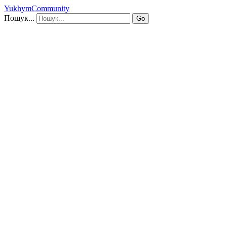
YukhymCommunity
Пошук...
Go