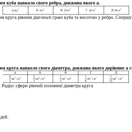
нням куба навколо свого ребра, довжина якого
а
.
ом круга рівним діагоналі грані куба та висотою у ребро. Сперш
нням круга навколо свого діаметра, довжина якого дорівнює а с
 Радіус сфери рівний половині діаметра круга
ідей.