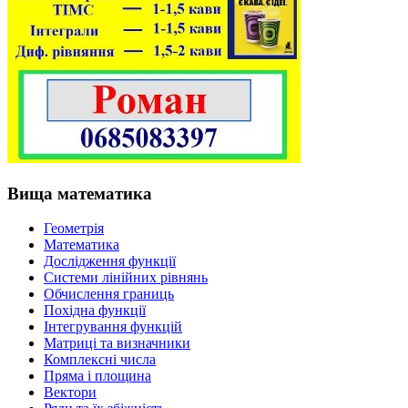
Вища математика
Геометрія
Математика
Дослідження функції
Системи лінійних рівнянь
Обчислення границь
Похідна функції
Інтегрування функцій
Матриці та визначники
Комплексні числа
Пряма і площина
Вектори