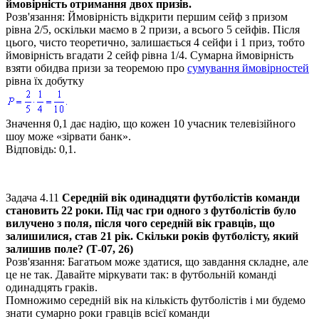
ймовірність отримання двох призів.
Розв'язання
: Ймовірність відкрити першим сейф з призом
рівна
2/5
, оскільки маємо в
2
призи, а всього
5
сейфів. Після
цього, чисто теоретично, залишається
4
сейфи і
1
приз, тобто
ймовірність вгадати
2
сейф рівна
1/4
. Сумарна ймовірність
взяти обидва призи за теоремою про
сумування ймовірностей
рівна їх добутку
Значення
0,1
дає надію, що кожен
10
учасник телевізійного
шоу може «зірвати банк».
Відповідь:
0,1.
Задача 4.11
Середній вік одинадцяти футболістів команди
становить
22
роки. Під час гри одного з футболістів було
вилучено з поля, після чого середній вік гравців, що
залишилися, став
21
рік. Скільки років футболісту, який
залишив поле? (Т-07, 26)
Розв'язання:
Багатьом може здатися, що завдання складне, але
це не так. Давайте міркувати так: в футбольній команді
одинадцять граків.
Помножимо середній вік на кількість футболістів і ми будемо
знати сумарно роки гравців всієї команди