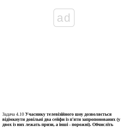
ad
Задача 4.10
Учаснику телевізійного шоу дозволяється
відімкнути довільні два сейфи із п'яти запропонованих (у
двох із них лежать призи, а інші - порожні). Обчисліть