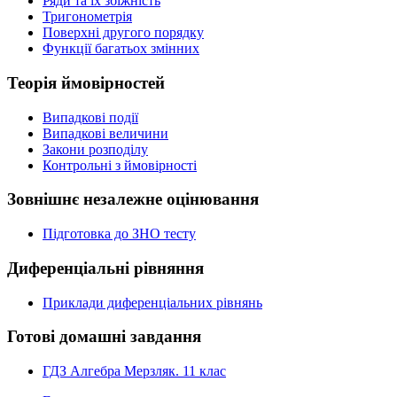
Ряди та їх збіжність
Тригонометрія
Поверхні другого порядку
Функції багатьох змінних
Теорія ймовірностей
Випадкові події
Випадкові величини
Закони розподілу
Контрольні з ймовірності
Зовнішнє незалежне оцінювання
Підготовка до ЗНО тесту
Диференціальні рівняння
Приклади диференціальних рівнянь
Готові домашні завдання
ГДЗ Алгебра Мерзляк. 11 клас