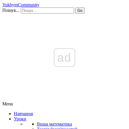
YukhymCommunity
Пошук...
Go
ad
Menu
Навчання
Уроки
Вища математика