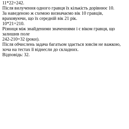
11*22=242.
Після вилучення одного гравця їх кількість дорівнює 10.
За наведеною ж схемою визначаємо вік
10
гравців,
враховуючи, що їх середній вік
21
рік.
10*21=210.
Різниця між знайденими значеннями і є віком гравця, що
залишив поле
242-210=32 (роки)
.
Після обчислень задача багатьом здається зовсім не важкою,
хоча на тестах її віднесли до складних.
Відповідь:
32.