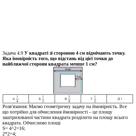
Задача 4.9
У квадраті зі стороною
4 см
відмічають точку.
Яка імовірність того, що відстань від цієї точки до
найближчої сторони квадрата менше
1 см
?
Розв'язання:
Маємо геометричну задачу на ймовірність. Все
що потрібно для обчислення ймовірності – це площу
заштрихованої частини квадрата розділити на площу всього
квадрата. Обчислимо площі
S= 4^2=16;
2*2=4;