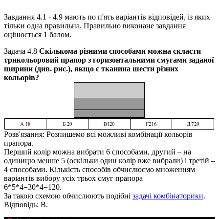
Завдання 4.1 - 4.9 мають по п'ять варіантів відповідей, із яких
тільки одна правильна. Правильно виконане завдання
оцінюється 1 балом.
Задача 4.8
Скількома різними способами можна скласти
трикольоровий прапор з горизонтальними смугами заданої
ширини (див. рис.), якщо є тканина шести різних
кольорів?
Розв'язання:
Розпишемо всі можливі комбінації кольорів
прапора.
Перший колір можна вибрати 6 способами, другий – на
одиницю менше
5
(оскільки один колір вже вибрали) і третій –
4
способами. Кількість способів обчислюємо множенням
варіантів вибору усіх трьох смуг прапора
6*5*4=30*4=120.
За такою схемою обчислюють подібні
задачі комбінаторики
.
Відповідь:
В.