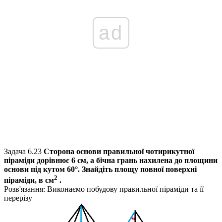
ad
Задача 6.23
Сторона основи правильної чотирикутної
піраміди дорівнює 6 см, а бічна грань нахилена до площини
основи під кутом 60°. Знайдіть площу повної поверхні
2
піраміди, в см
.
Розв'язання:
Виконаємо побудову правильної піраміди та її
перерізу