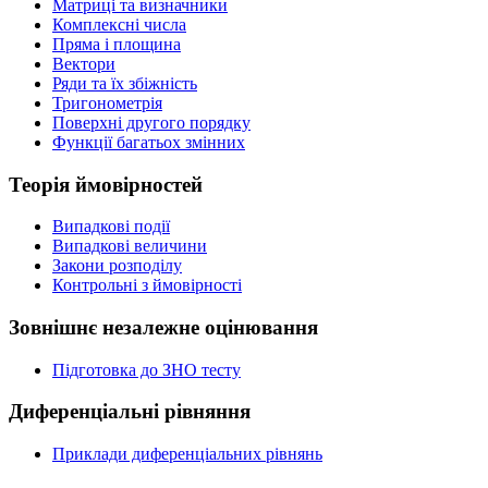
Матриці та визначники
Комплексні числа
Пряма і площина
Вектори
Ряди та їх збіжність
Тригонометрія
Поверхні другого порядку
Функції багатьох змінних
Теорія ймовірностей
Випадкові події
Випадкові величини
Закони розподілу
Контрольні з ймовірності
Зовнішнє незалежне оцінювання
Підготовка до ЗНО тесту
Диференціальні рівняння
Приклади диференціальних рівнянь