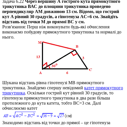
Задача 6.22
Через вершину
А
гострого кута прямокутного
трикутника
ВАС
до площини трикутника проведено
перпендикуляр
АМ
довжиною 13 см. Відомо, що гострий
кут
A
рівний 30 градусів, а гіпотенуза
AC=6
cм. Знайдіть
відстань від точки
М
до прямої
ВС
у см.
Розв'язання:
Перш ніж виконувати будь-які обчислення
виконаємо побудову прямокутного трикутника та нормалі до
нього.
Шукана відстань рівна гіпотенузі
MB
прямокутного
трикутника. Знайдемо спершу невідомий
катет прямокутного
трикутника
. Оскільки гострий кут рівний 30 градусів, то
гіпотенуза прямокутного трикутника в два рази більша
протилежного до кута катета, тобто
BC=3
см. Далі
обчислюємо катет
Знаходимо відстань від точки до прямої – це гіпотенуза