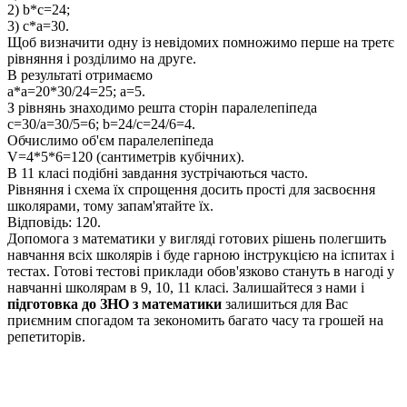
2) b*c=24;
3) c*a=30.
Щоб визначити одну із невідомих помножимо перше на третє
рівняння і розділимо на друге.
В результаті отримаємо
a*a=20*30/24=25; a=5.
З рівнянь знаходимо решта сторін паралелепіпеда
с=30/a=30/5=6; b=24/c=24/6=4
.
Обчислимо об'єм паралелепіпеда
V=4*5*6=120 (сантиметрів кубічних).
В 11 класі подібні завдання зустрічаються часто.
Рівняння і схема їх спрощення досить прості для засвоєння
школярами, тому запам'ятайте їх.
Відповідь:
120.
Допомога з математики у вигляді готових рішень полегшить
навчання всіх школярів і буде гарною інструкцією на іспитах і
тестах. Готові тестові приклади обов'язково стануть в нагоді у
навчанні школярам в 9, 10, 11 класі. Залишайтеся з нами і
підготовка до ЗНО з математики
залишиться для Вас
приємним спогадом та зекономить багато часу та грошей на
репетиторів.