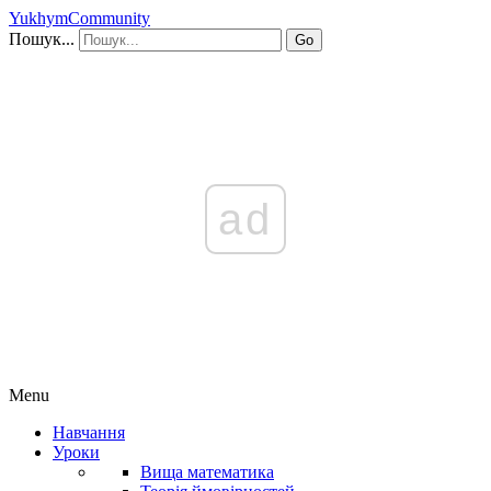
YukhymCommunity
Пошук...
Go
ad
Menu
Навчання
Уроки
Вища математика