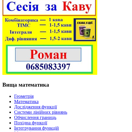
Вища математика
Геометрія
Математика
Дослідження функції
Системи лінійних рівнянь
Обчислення границь
Похідна функції
Інтегрування функцій