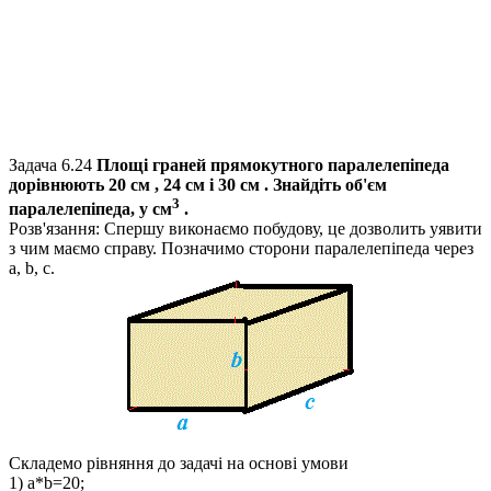
Задача 6.24
Площі граней прямокутного паралелепіпеда
дорівнюють
20
см ,
24
см і
30
см . Знайдіть об'єм
3
паралелепіпеда, у см
.
Розв'язання:
Спершу виконаємо побудову, це дозволить уявити
з чим маємо справу. Позначимо сторони паралелепіпеда через
a, b, c
.
Складемо рівняння до задачі на основі умови
1) a*b=20;