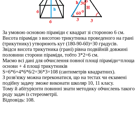
За умовою основою піраміди є квадрат зі стороною
6
см.
Висота піраміди з висотою трикутника проведеного на грані
(трикутнику) утворюють кут
(180-90-60)=30
градусів.
Звідси висота трикутника (грані) рівна подвійній довжині
половини сторони піраміди, тобто
3*2=6
см.
Маємо всі дані для обчислення повної площі піраміди=площа
основи + 4 площі трикутників
S=6*6+4*6*6/2=36*3=108 (сантиметрів квадратних).
З розв'язку можна переконатися, що на тестах чи екзамені
подібну задачу зможе виконати школяр 10, 11 класу.
Тому й абітурієнти повинні знати методику обчислень такого
роду задач із стереометрії.
Відповідь:
108.