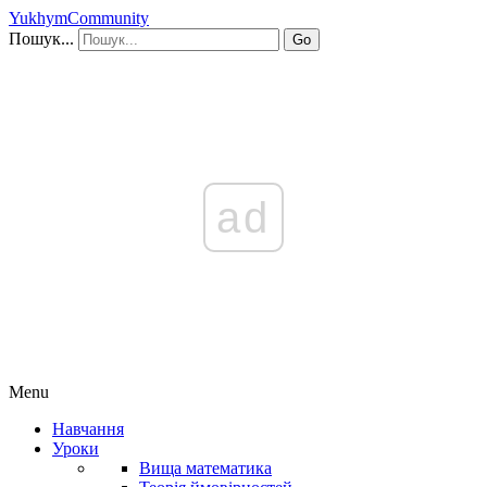
YukhymCommunity
Пошук...
Go
ad
Menu
Навчання
Уроки
Вища математика