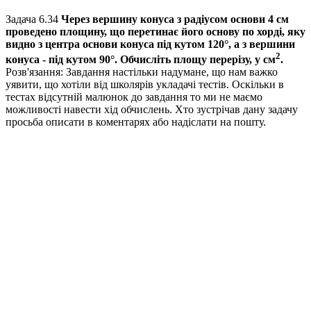
Задача 6.34
Через вершину конуса з радіусом основи
4 см
проведено площину, що перетинає його основу по хорді, яку
видно з центра основи конуса під кутом
120°
, а з вершини
2
конуса - під кутом
90°
. Обчисліть площу перерізу, у см
.
Розв'язання:
Завдання настільки надумане, що нам важко
уявити, що хотіли від школярів укладачі тестів. Оскільки в
тестах відсутній малюнок до завдання то ми не маємо
можливості навести хід обчислень. Хто зустрічав дану задачу
просьба описати в коментарях або надіслати на пошту.