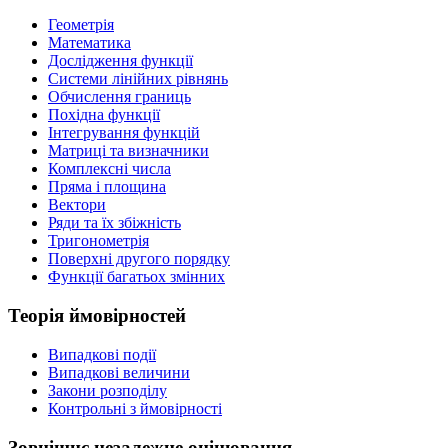
Геометрія
Математика
Дослідження функції
Системи лінійних рівнянь
Обчислення границь
Похідна функції
Інтегрування функцій
Матриці та визначники
Комплексні числа
Пряма і площина
Вектори
Ряди та їх збіжність
Тригонометрія
Поверхні другого порядку
Функції багатьох змінних
Теорія ймовірностей
Випадкові події
Випадкові величини
Закони розподілу
Контрольні з ймовірності
Зовнішнє незалежне оцінювання