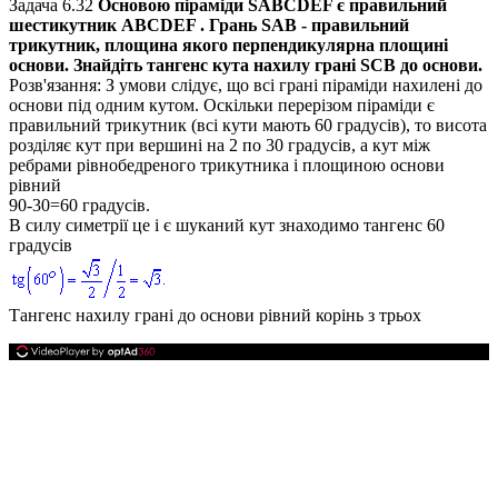
Задача 6.32
Основою піраміди
SАВСDЕF
є правильний
шестикутник
АВСDЕF
. Грань
SАВ
- правильний
трикутник, площина якого перпендикулярна площині
основи. Знайдіть тангенс кута нахилу грані
SСВ
до основи.
Розв'язання:
З умови слідує, що всі грані піраміди нахилені до
основи під одним кутом. Оскільки перерізом піраміди є
правильний трикутник (всі кути мають
60
градусів), то висота
розділяє кут при вершині на
2
по
30
градусів, а кут між
ребрами рівнобедреного трикутника і площиною основи
рівний
90-30=60
градусів.
В силу симетрії це і є шуканий кут знаходимо тангенс
60
градусів
Тангенс нахилу грані до основи рівний корінь з трьох