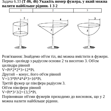
Задача 6.33
(Т-06, 46) Укажіть номер фужера, у який можна
налити найбільше рідини.
1 3 2
Розв'язання:
Знайдемо об'єм тіл, які можна вмістити в фужери.
Перше- циліндр з радіусом основи
2
та висотою
3.
Об'єм
циліндра рівний
V=Pi*2*2*3=12*Pi.
Другий – конус, його об'єм рівний
V=1/3*Pi*4*4*3=16*Pi.
Третій фужер це півсфера радіусом
3
.
Об'єм півсфери рівний
V=Pi*3^3/2=13,5*Pi.
Порівнявши об'єми фужерів приходимо до висновок, що у
2
можна налити найбільше рідини.