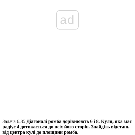
ad
Задача 6.35
Діагоналі ромба дорівнюють
6
і
8
. Куля, яка має
радіус
4
дотикається до всіх його сторін. Знайдіть відстань
від центра кулі до площини ромба.