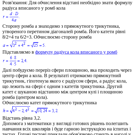
Розв'язання:
Для обчислення відстані необхідно знати формулу
радіуса вписаного у ромб кола
Сторону ромба a знаходимо з прямокутного трикутника,
утвореного перетином діагоналей ромба. Його катети рівні
8/2=4
та
6/2=3
. Обчислюємо сторону ромба
Підставляємо в
формулу радіуса кола вписаного у ромб
Далі побудуємо переріз сфери площиною, яка проходить через
центр сфери а кола. В результаті отримаємо прямокутний
трикутник, гіпотенуза якого є радіусом сфери, а радіус кола,
що лежить на сфері є одним з катетів трикутника. Другий
катет є шуканою відстанню між центром кулі і площиною
ромба (центром кола).
Обчислюємо катет прямокутного трикутника
Відстань рівна
3,2
.
Допомога з математики у вигляді готових рішень полегшить
навчання всіх школярів і буде гарною інструкцією на іспитах і
тестах. Готові тестові приклади обов'язково стануть в нагоді у