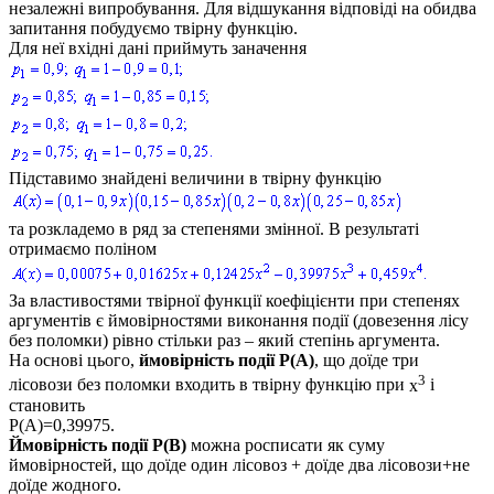
незалежні випробування. Для відшукання відповіді на обидва
запитання побудуємо твірну функцію.
Для неї вхідні дані приймуть заначення
Підставимо знайдені величини в твірну функцію
та розкладемо в ряд за степенями змінної. В результаті
отримаємо поліном
За властивостями твірної функції коефіцієнти при степенях
аргументів є ймовірностями виконання події (довезення лісу
без поломки) рівно стільки раз – який степінь аргумента.
На основі цього,
ймовірність події
Р(А)
,
що доїде три
3
лісовози без поломки входить в твірну функцію при
x
і
становить
Р(А)=0,39975.
Ймовірність події
Р(B)
можна росписати як суму
ймовірностей, що доїде один лісовоз + доїде два лісовози+не
доїде жодного.