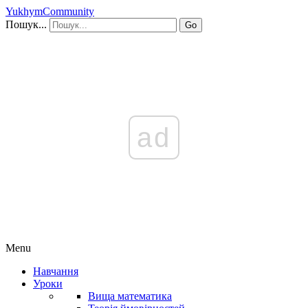
YukhymCommunity
Пошук...
Go
ad
Menu
Навчання
Уроки
Вища математика