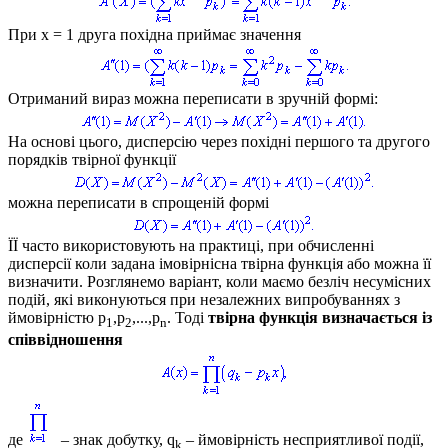
При
х = 1
друга похідна приймає значення
Отриманий вираз можна переписати в зручній формі:
На основі цього, дисперсію через похідні першого та другого
порядків твірної функції
можна переписати в спрощеній формі
ЇЇ часто використовують на практиці, при обчисленні
дисперсії коли задана імовірнісна твірна функція або можна її
визначити. Розглянемо варіант, коли маємо безліч несумісних
подій, які виконуються при незалежних випробуваннях з
ймовірністю
p
,p
,...,p
. Тоді
твірна функція визначається із
1
2
n
співвідношення
де
– знак добутку,
q
– ймовірність несприятливої події,
k