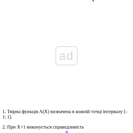
ad
1. Твірна функція
А(Х)
визначена в кожній точці інтервалу
[–
1; 1]
.
2. При
Х=1
виконується справедливість