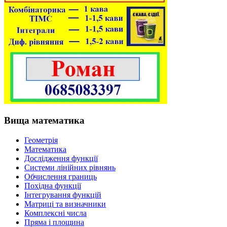
Вища математика
Геометрія
Математика
Дослідження функції
Системи лінійних рівнянь
Обчислення границь
Похідна функції
Інтегрування функцій
Матриці та визначники
Комплексні числа
Пряма і площина