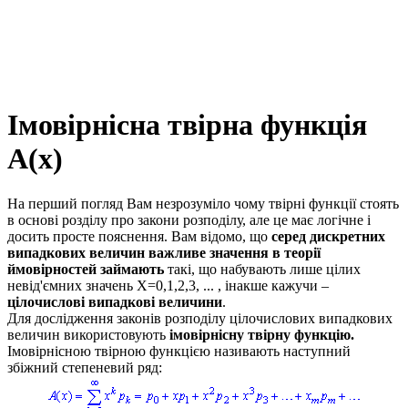
Імовірнісна твірна функція
A(x)
На перший погляд Вам незрозуміло чому твірні функції стоять
в основі розділу про закони розподілу, але це має логічне і
досить просте пояснення. Вам відомо, що
серед дискретних
випадкових величин важливе значення в теорії
ймовірностей займають
такі, що набувають лише цілих
невід'ємних значень Х=0,1,2,3, ... , інакше кажучи –
цілочислові випадкові величини
.
Для дослідження законів розподілу цілочислових випадкових
величин використовують
імовірнісну твірну функцію.
Імовірнісною твірною функцією
називають наступний
збіжний степеневий ряд: