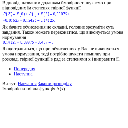
Відповіді названим доданкам ймовірності шукаємо при
відповідних їм степенях твірної функції
Як бачите обчислення не складні, головне зрозуміти суть
завдання. Також можете переконатися, що виконується умова
нормування
Якщо трапиться, що при обчисленнях у Вас не виконується
умова нормування, тоді потрібно шукати помилку при
розкладі твірної функції в ряд за степенями х і виправити її.
Попередня
Наступна
Ви тут:
Навчання
Закони розподілу
Імовірнісна твірна функція A(x)