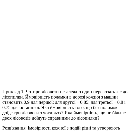
Приклад 1.
Чотири лісовози незалежно один перевозять ліс до
лісопилки. Ймовірність поламки в дорозі кожної з машин
становить 0,9 для першої; для другої – 0,85; для третьої – 0,8 і
0,75 для останньої. Яка ймовірність того, що без поломок
доїде три лісовози з чотирьох? Яка ймовірність, що не більше
двох лісовозів доїдуть справними до лісопилки?
Розв'язання.
Імовірності кожної з подій різні та утворюють