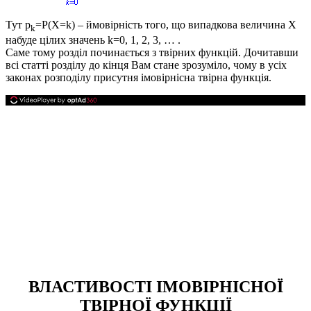
Тут
p
=P(X=k)
– ймовірність того, що випадкова величина
Х
k
набуде цілих значень
k=0, 1, 2, 3, … .
Саме тому розділ починається з твірних функцій. Дочитавши
всі статті розділу до кінця Вам стане зрозуміло, чому в усіх
законах розподілу присутня імовірнісна твірна функція.
ВЛАСТИВОСТІ ІМОВІРНІСНОЇ
ТВІРНОЇ ФУНКЦІЇ