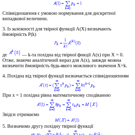
Співвідношення є умовою нормування для дискретної
випадкової величини.
3. Із залежності для твірної функції
А(Х)
визначають
ймовірність
P(k)
де
—
k-та похідна від твірної фнкції А(х)
при
Х = 0.
Отже, знаючи аналітичний вираз для
А(х),
завжди можна
визначити ймовірність будь-якого можливого значення
Х=k.
4. Похідна від твірної функції визначається співвідношенням
При
х = 1
похідна рівна математичному сподіванню
Звідси отримаємо
5. Визначимо другу похідну твірної функції