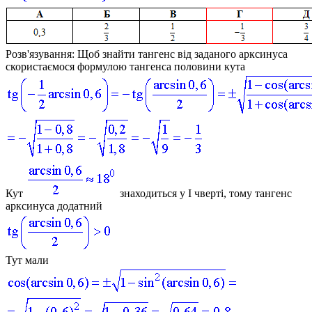
Розв'язування:
Щоб знайти тангенс від заданого арксинуса
скористаємося формулою тангенса половини кута
Кут
знаходиться у І чверті, тому тангенс
арксинуса додатний
Тут мали