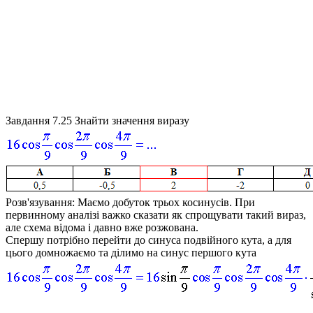
Завдання 7.25
Знайти значення виразу
Розв'язування:
Маємо добуток трьох косинусів. При
первинному аналізі важко сказати як спрощувати такий вираз,
але схема відома і давно вже розжована.
Спершу потрібно перейти до синуса подвійного кута, а для
цього домножаємо та ділимо на синус першого кута