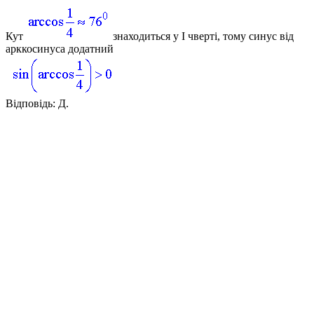
Кут
знаходиться у І чверті, тому синус від
арккосинуса додатний
Відповідь:
Д.