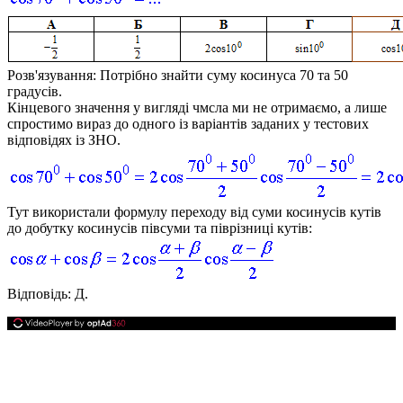
Розв'язування:
Потрібно знайти суму косинуса 70 та 50
градусів.
Кінцевого значення у вигляді чмсла ми не отримаємо, а лише
спростимо вираз до одного із варіантів заданих у тестових
відповідях із ЗНО.
Тут використали формулу переходу від суми косинусів кутів
до добутку косинусів півсуми та піврізниці кутів:
Відповідь:
Д.