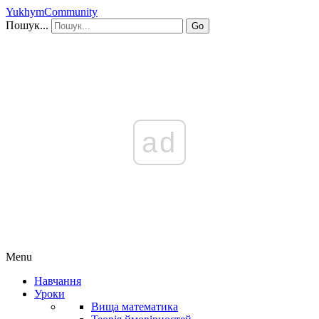
YukhymCommunity
Пошук...
Go
ad
Menu
Навчання
Уроки
Вища математика