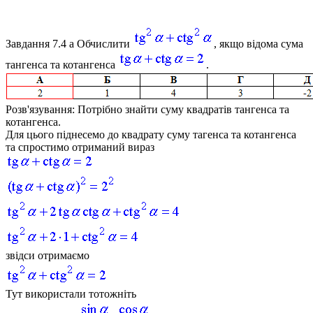
Завдання 7.4 а
Обчислити
, якщо відома сума
тангенса та котангенса
.
Розв'язування: Потрібно знайти суму квадратів тангенса та
котангенса.
Для цього піднесемо до квадрату суму тагенса та котангенса
та спростимо отриманий вираз
звідси отримаємо
Тут використали тотожніть