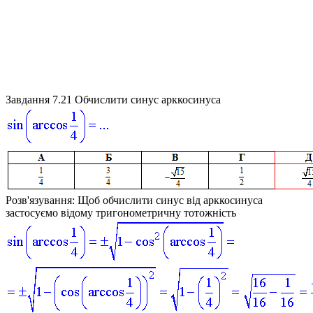
Завдання 7.21
Обчислити синус арккосинуса
Розв'язування:
Щоб обчислити синус від арккосинуса
застосуємо відому тригонометричну тотожність