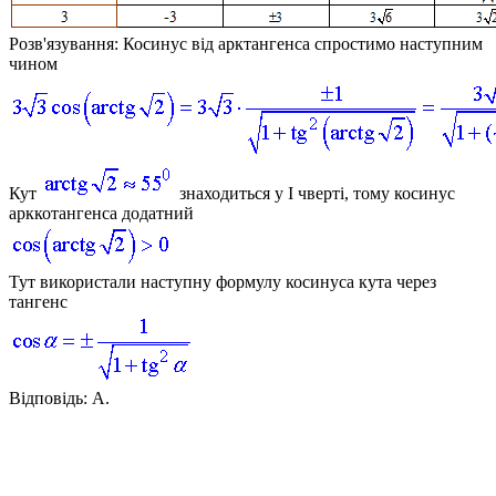
Розв'язування:
Косинус від арктангенса спростимо наступним
чином
Кут
знаходиться у І чверті, тому косинус
арккотангенса додатний
Тут використали наступну формулу косинуса кута через
тангенс
Відповідь:
А.