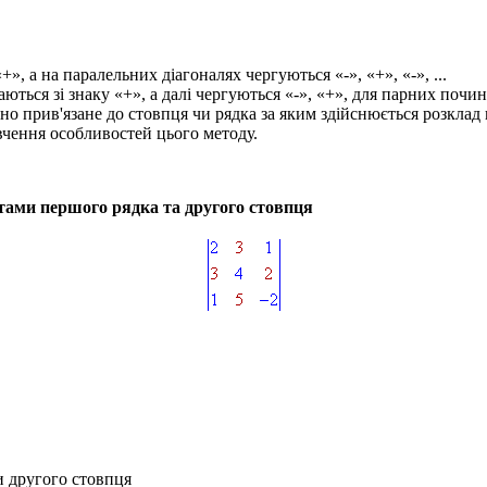
«+»
, а на паралельних діагоналях чергуються «
-», «+», «-», ...
аються зі знаку
«+»
, а далі чергуються
«-», «+»
, для парних почин
но прив'язане до стовпця чи рядка за яким здійснюється розклад
вчення особливостей цього методу.
тами першого рядка та другого стовпця
 другого стовпця