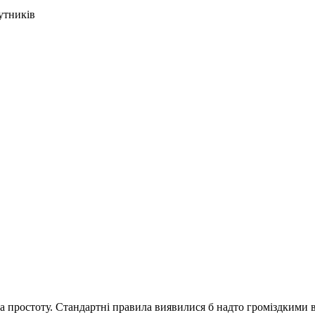
утників
а простоту. Стандартні правила виявилися б надто громіздкими 