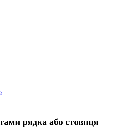
р
тами рядка або стовпця