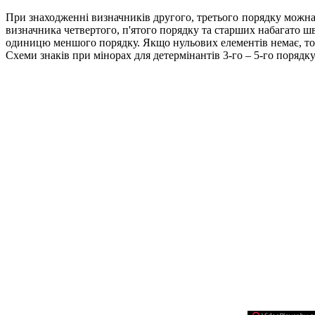
При знаходженні визначників другого, третього порядку можна
визначника четвертого, п'ятого порядку та старших набагато ш
одиницю меншого порядку. Якщо нульових елементів немає, то
Схеми знаків при мінорах для детермінантів 3-го – 5-го порядк