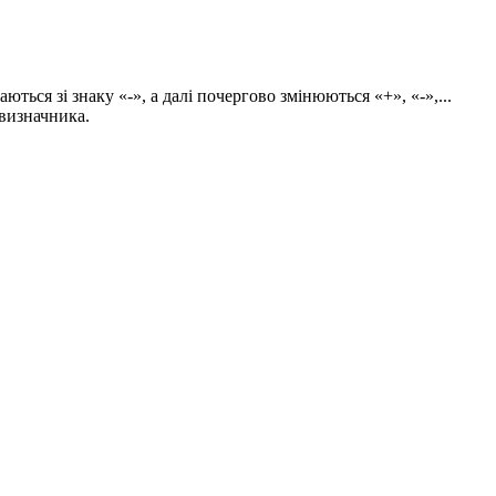
аються зі знаку
«-»
, а далі почергово змінюються
«+», «-»,...
 визначника.