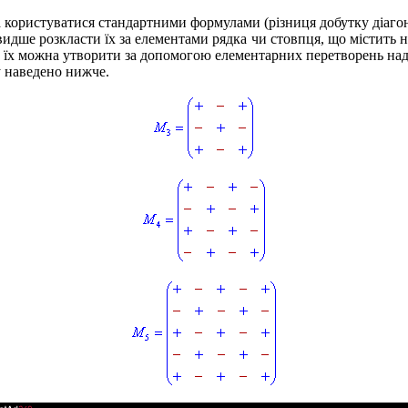
 користуватися стандартними формулами (різниця добутку діаго
видше розкласти їх за елементами рядка чи стовпця, що містить 
 їх можна утворити за допомогою елементарних перетворень на
у наведено нижче.