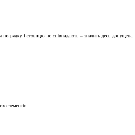
м по рядку і стовпцю не співпадають – значить десь допущена
их елементів.