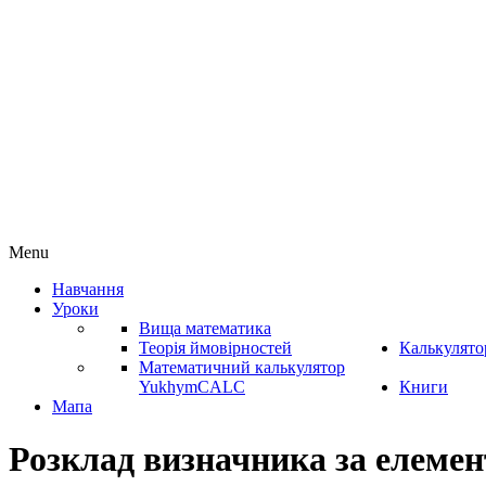
Menu
Навчання
Уроки
Вища математика
Теорія ймовірностей
Калькулято
Математичний калькулятор
YukhymCALC
Книги
Мапа
Розклад визначника за елемен