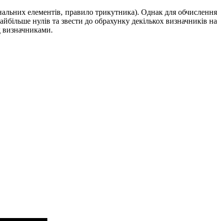
нальних елементів, правило трикутника). Однак
для обчислення
найбільше нулів
та звести до обрахунку декількох визначників на
д визначниками.