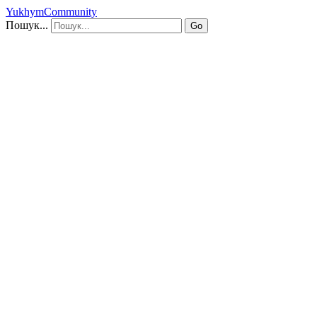
YukhymCommunity
Пошук...
Go