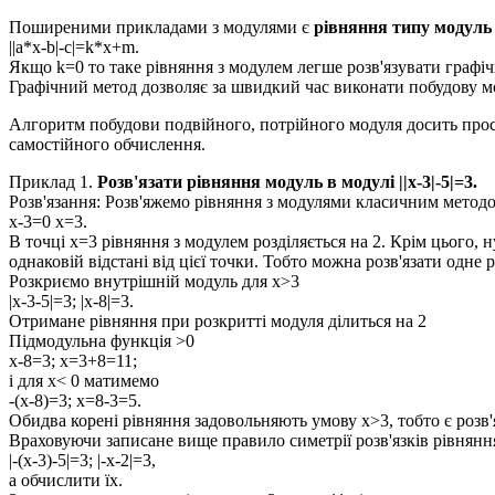
Поширеними прикладами з модулями є
рівняння типу модуль 
||a*x-b|-c|=k*x+m.
Якщо
k=0
то таке рівняння з модулем легше розв'язувати графіч
Графічний метод дозволяє за швидкий час виконати побудову мо
Алгоритм побудови подвійного, потрійного модуля досить прос
самостійного обчислення.
Приклад 1.
Розв'язати рівняння модуль в модулі
||x-3|-5|=3.
Розв'язання:
Розв'яжемо рівняння з модулями класичним методо
x-3=0 x=3.
В точці
x=3
рівняння з модулем розділяється на
2
. Крім цього, 
однаковій відстані від цієї точки. Тобто можна розв'язати одне 
Розкриємо внутрішній модуль для
x>3
|x-3-5|=3; |x-8|=3
.
Отримане рівняння при розкритті модуля ділиться на
2
Підмодульна функція
>0
x-8=3; x=3+8=11;
і для
х< 0
матимемо
-(x-8)=3; x=8-3=5.
Обидва корені рівняння задовольняють умову
x>3,
тобто є розв'
Враховуючи записане вище правило симетрії розв'язків рівнянн
|-(x-3)-5|=3; |-x-2|=3
,
а обчислити їх.