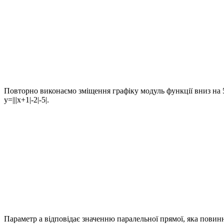
Повторно виконаємо зміщення графіку модуль функції вниз на
y=|||x+1|-2|-5|
.
Параметр а відповідає значенню паралельної прямої, яка повин