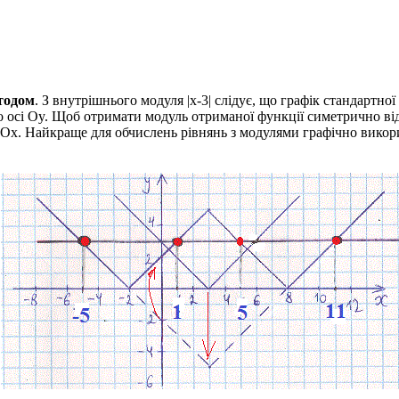
тодом
. З внутрішнього модуля
|x-3|
слідує, що графік стандартної
 осі
Oy
. Щоб отримати модуль отриманої функції симетрично ві
Ox
. Найкраще для обчислень рівнянь з модулями графічно викор