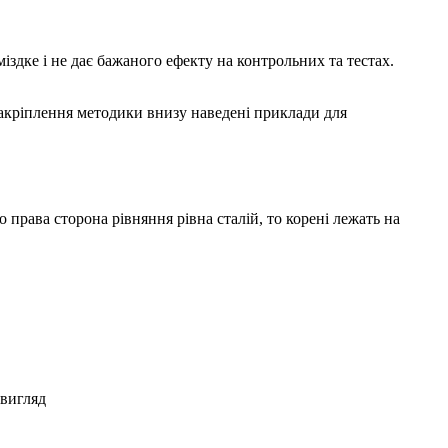
іздке і не дає бажаного ефекту на контрольних та тестах.
закріплення методики внизу наведені приклади для
о права сторона рівняння рівна сталій, то корені лежать на
 вигляд