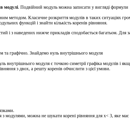
в модулі
. Подвійний модуль можна записати у вигляді формули
ним методом. Класичне розкриття модулів в таких ситуаціях гром
дульних функцій і знайти кількість коренів рівняння.
тий і з наведених нижче прикладів сподобається багатьом. Для 
м та графічно. Знайдемо нуль внутрішнього модуля
нуль внутрішнього модуля є точкою симетрії графіка модулів і якщ
рівняння з двох, а решту коренів обчислити з цієї умови.
язками.
я з модулями, можна не шукати корені рівняння для
x< 3,
яке має