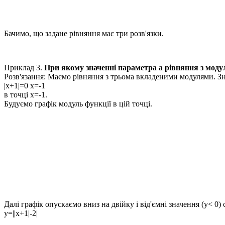
Бачимо, що задане рівняння має три розв'язки.
Приклад 3.
При якому значенні параметра a рівняння з мод
Розв'язання
: Маємо рівняння з трьома вкладеними модулями. Зна
|x+1|=0 x=-1
в точці
x=-1
.
Будуємо графік модуль функції в цій точці.
Далі графік опускаємо вниз на двійку і від'ємні значення
(y< 0)
с
y=||x+1|-2|