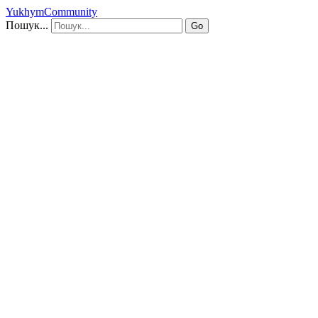
YukhymCommunity
Пошук...
Go