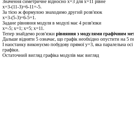
Значення симетричне відносно
x=3
для
x=11
рівне
x=3-(11-3)=6-11=-5.
За тією ж формулою знаходимо другий розв'язок
x=3-(5-3)=6-5=1.
Задане рівняння модуля в модулі має
4
розв'язки
x=-5; x=1; x=5; x=11.
Тепер знайдемо розв'язки
рівняння з модулями графічним ме
Дальше відняти
5
означає, що графік необхідно опустити на
5
по
І наостанку виконуємо побудову прямої
y=3
, яка паралельна осі
графіки.
Остаточний вигляд графіка модулів має вигляд