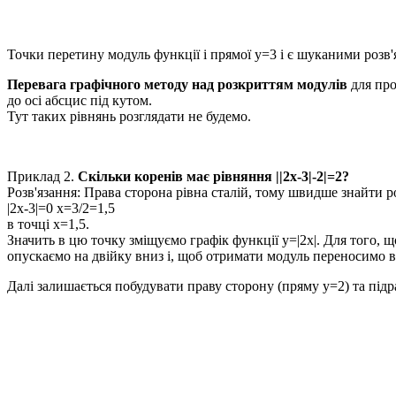
Точки перетину модуль функції і прямої
y=3
і є шуканими розв'
Перевага графічного методу над розкриттям модулів
для про
до осі абсцис під кутом.
Тут таких рівнянь розглядати не будемо.
Приклад 2.
Скільки коренів має рівняння
||2x-3|-2|=2?
Розв'язання:
Права сторона рівна сталій, тому швидше знайти р
|2x-3|=0 x=3/2=1,5
в точці
x=1,5.
Значить в цю точку зміщуємо графік функції
y=|2x|.
Для того, що
опускаємо на двійку вниз і, щоб отримати модуль переносимо в
Далі залишається побудувати праву сторону (пряму
y=2
) та під