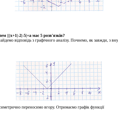
улем
|||x+1|-2|-5|=a
має
5
розв'язків?
йдемо відповідь з графічного аналізу. Почнемо, як завжди, з вн
иметрично переносимо вгору. Отримаємо графік функції