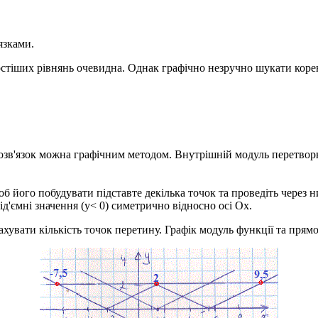
язками.
стіших рівнянь очевидна. Однак графічно незручно шукати корен
озв'язок можна графічним методом. Внутрішній модуль перетвор
б його побудувати підставте декілька точок та проведіть через 
ід'ємні значення
(y< 0)
симетрично відносно осі
Ox
.
рахувати кількість точок перетину. Графік модуль функції та пря