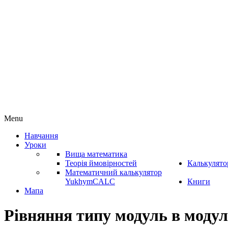
Menu
Навчання
Уроки
Вища математика
Теорія ймовірностей
Калькулято
Математичний калькулятор
YukhymCALC
Книги
Мапа
Рівняння типу модуль в модул