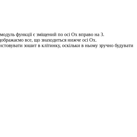
 модуль функції є зміщений по осі
Ох
вправо на
3
.
дображаємо все, що знаходиться нижче осі
Ox
.
истовувати зошит в клітинку, оскільки в ньому зручно будувати