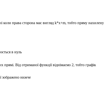
і коли права сторона має вигляд
k*x+m
, тобто пряму нахилену
юється в нуль
них прямі. Від отриманої функції віднімаємо
2
, тобто графік
мої зображено нижче