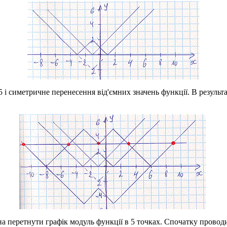
5
і симетричне перенесення від'ємних значень функції. В результ
на перетнути графік модуль функції в
5
точках. Спочатку проводи