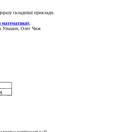
щоразу складніші приклади.
з математики)
.
ро Ульшин, Олег Чиж
івалентна нерівності
x<0
.