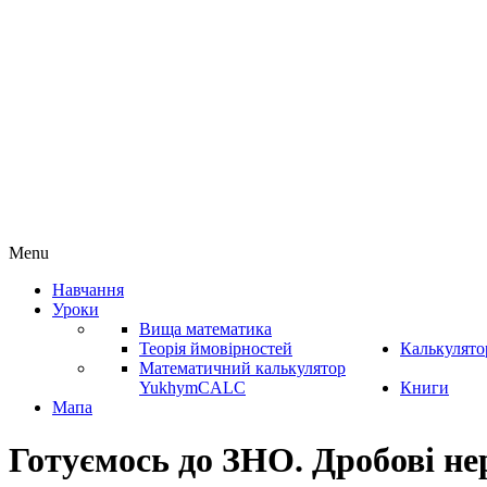
Menu
Навчання
Уроки
Вища математика
Теорія ймовірностей
Калькулято
Математичний калькулятор
YukhymCALC
Книги
Мапа
Готуємось до ЗНО. Дробові не