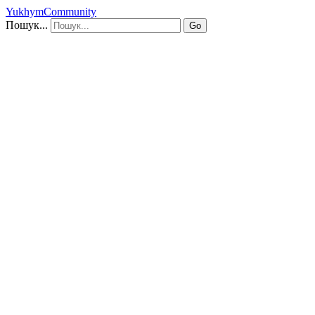
YukhymCommunity
Пошук...
Go