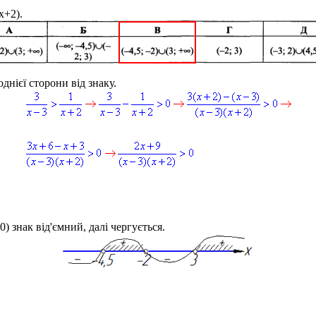
(x+2)
.
нієї сторони від знаку.
0
) знак від'ємний, далі чергується.