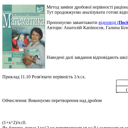
Метод заміни дробової нерівності раціо
Тут продовжуємо аналізувати готові відп
Пропонуємо завантажити
відповіді (
Посі
Автори:
Анатолій Капіносов, Галина Бі
Наведені далі завдання відповідають шкі
Приклад 11.10
Розв'язати нерівність 1/x≤x.
Обчислення:
Виконуємо перетворення над дробом
(1+x^2)/x≤0.
Як бачимо, вираз
1+x^2
не перетворюється на 0 і залишається з