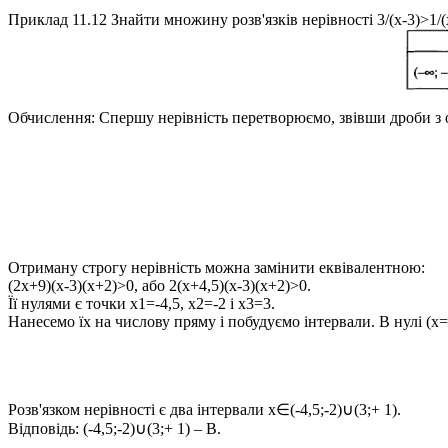
Приклад 11.12
Знайти множину розв'язків нерівності
3/(x-3)>1/
Обчислення:
Спершу нерівність перетворюємо, звівши дроби з од
Отриману строгу нерівність можна замінити еквівалентною:
(2x+9)(x-3)(x+2)>0
, або
2(x+4,5)(x-3)(x+2)>0
.
Її нулями є точки
x1=-4,5, x2=-2 і x3=3
.
Нанесемо їх на числову пряму і побудуємо інтервали. В нулі (
x=
Розв'язком нерівності є два інтервали
x∈(-4,5;-2)∪(3;+ 1).
Відповідь:
(-4,5;-2)∪(3;+ 1) – В.