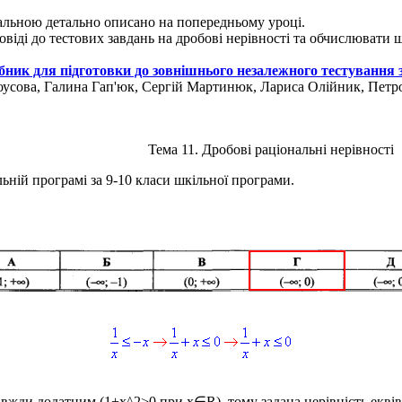
нальною детально описано на попередньому уроці.
овіді до тестових завдань на дробові нерівності та обчислювати 
бник для підготовки до зовнішнього незалежного тестування 
лоусова, Галина Гап'юк, Сергій Мартинюк, Лариса Олійник, Пет
Тема 11. Дробові раціональні нерівності
льній програмі за 9-10 класи шкільної програми.
авжди додатним (
1+x^2>0
при
x∈R
), тому задана нерівність екв