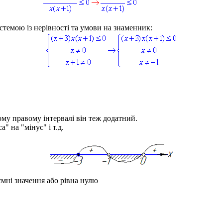
истемою із нерівності та умови на знаменник:
му правому інтервалі він теж додатний.
" на "мінус" і т.д.
ємні значення або рівна нулю