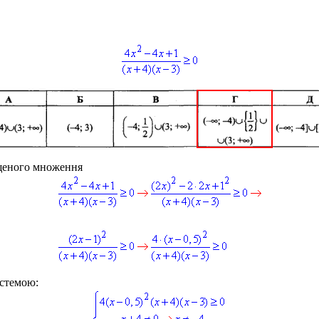
ощеного множення
истемою: