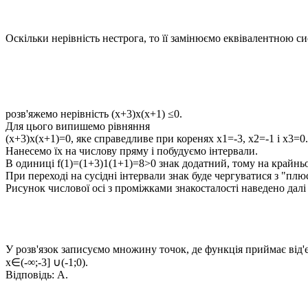
Оскільки нерівність нестрога, то її замінюємо еквівалентною с
розв'яжемо нерівність
(x+3)x(x+1) ≤0
.
Для цього випишемо рівняння
(x+3)x(x+1)=0
, яке справедливе при коренях
x1=-3, x2=-1 і x3=0
.
Нанесемо їх на числову пряму і побудуємо інтервали.
В одиниці
f(1)=(1+3)1(1+1)=8>0
знак додатний, тому на крайньо
При переході на сусідні інтервали знак буде чергуватися з "плюса
Рисунок числової осі з проміжками знакосталості наведено далі
У розв'язок записуємо множину точок, де функція приймає від'
x∈(-∞;-3] ∪(-1;0)
.
Відповідь:
А.