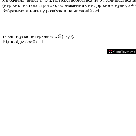
(нерівність стала строгою, бо знаменник не дорівнює нулю,
x≠0
Зобразимо множину розв'язків на числовій осі
та записуємо інтервалом
x∈(-∞;0)
.
Відповідь:
(-∞;0) – Г.