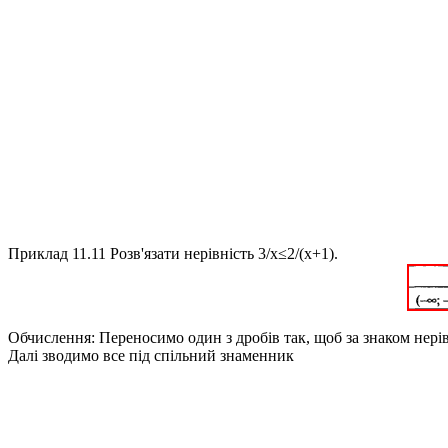
Приклад 11.11
Розв'язати нерівність
3/x≤2/(x+1)
.
Обчислення:
Переносимо один з дробів так, щоб за знаком нері
Далі зводимо все під спільний знаменник