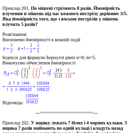
Приклад 201.
По мішені стріляють 8 разів. Ймовірність
влучення в мішень під час кожного пострілу дорівнює
3/5
.
Яка ймовірність того, що з восьми пострілів у мішень
влучать 5 разів?
Розв'язання:
Випишемо ймовірності в кожній події
Індекси для формули Бернуллі рівні
n=8; m=5.
Виконуємо обчислення ймовірності
Відповідь
:
---====================---
Приклад 202.
У ящику лежать 7 білих і 4 чорних кульки. З
ящика 7 разів виймають по одній кульці і кладуть назад