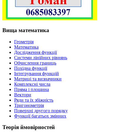
Вища математика
Геометрія
Математика
Дослідження функції
Системи лінійних рівнянь
Обчислення границь
Похідна функції
Інтегрування функцій
Матриці та визначники
Комплексні числа
Пряма і площина
Вектори
Ряди та їх збіжність
Тригонометрія
Поверхні другого порядку
Функції багатьох змінних
Теорія ймовірностей