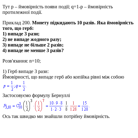
Тут
p
– ймовірність появи події;
q=1-p
– ймовірність
протилежної події.
Приклад 200.
Монету підкидають 10 разів. Яка ймовірність
того, що герб:
1) випаде 3 рази;
2) не випаде жодного разу;
3) випаде не більше 2 разів;
4) випаде не менше 3 разів?
Розв'язання:
n=10;
1) Герб випаде 3 рази:
Ймовірності, що випаде герб або копійка рівні між собою
Застосовуємо формулу Бернуллі
Ось так швидко ми знайшли потрібну ймовірність.