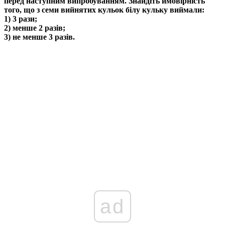
перед наступним випробуванням. Знайдіть ймовірність
того, що з семи вийнятих кульок білу кульку виймали:
1) 3 рази;
2) менше 2 разів;
3) не менше 3 разів.
ad