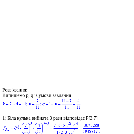
Розв'язання:
Випишемо
p, q
із умови завдання
1) Біла кулька вийнята 3 рази відповідає
P[3,7]