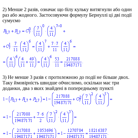
2) Менше 2 разів, означає що білу кульку витягнули або один
раз або жодного. Застосовуючи формулу Бернуллі ці дві події
сумуємо
3) Не менше 3 разів є протилежною до події не більше двох.
Таку ймовірність швидше обчислимо, оскільки має три
доданки, два з яких знайдені в попередньому пункті