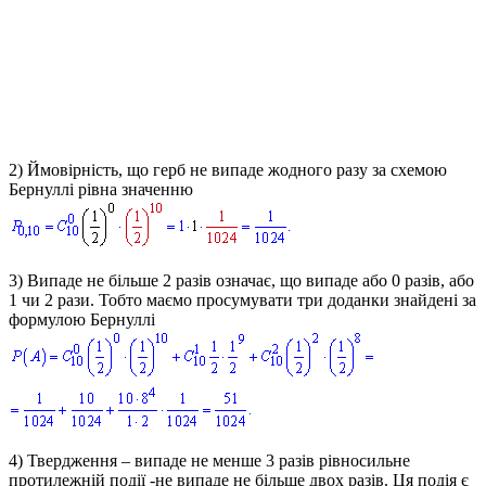
2) Ймовірність, що герб не випаде жодного разу за схемою
Бернуллі рівна значенню
3) Випаде не більше 2 разів означає, що випаде або 0 разів, або
1 чи 2 рази. Тобто маємо просумувати три доданки знайдені за
формулою Бернуллі
4) Твердження – випаде не менше 3 разів рівносильне
протилежній події -не випаде не більше двох разів. Ця подія є