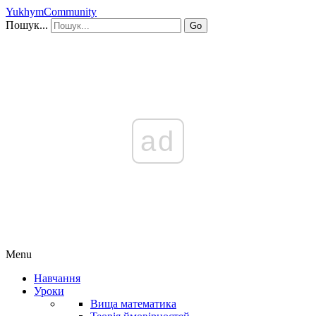
YukhymCommunity
Пошук...
Go
ad
Menu
Навчання
Уроки
Вища математика