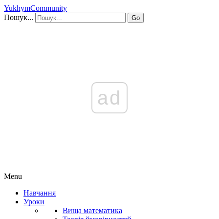
YukhymCommunity
Пошук...
Go
ad
Menu
Навчання
Уроки
Вища математика