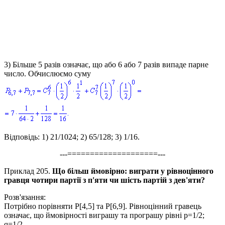
3) Більше 5 разів означає, що або 6 або 7 разів випаде парне
число. Обчислюємо суму
Відповідь:
1)
21/1024;
2)
65/128;
3)
1/16.
---====================---
Приклад 205.
Що більш ймовірно: виграти у рівноцінного
гравця чотири партії з п'яти чи шість партій з дев'яти?
Розв'язання:
Потрібно порівняти
P[4,5]
та
P[6,9]
. Рівноцінний гравець
означає, що ймовірності виграшу та програшу рівні
p=1/2;
q=1/2.