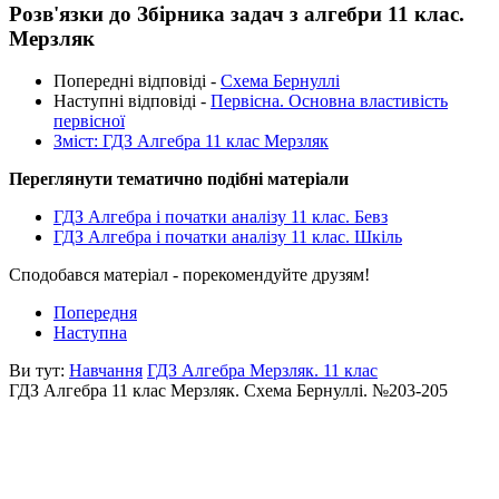
Розв'язки до Збірника задач з алгебри 11 клас.
Мерзляк
Попередні відповіді -
Схема Бернуллі
Наступні відповіді -
Первісна. Основна властивість
первісної
Зміст: ГДЗ Алгебра 11 клас Мерзляк
Переглянути тематично подібні матеріали
ГДЗ Алгебра і початки аналізу 11 клас. Бевз
ГДЗ Алгебра і початки аналізу 11 клас. Шкіль
Сподобався матеріал - порекомендуйте друзям!
Попередня
Наступна
Ви тут:
Навчання
ГДЗ Алгебра Мерзляк. 11 клас
ГДЗ Алгебра 11 клас Мерзляк. Схема Бернуллі. №203-205