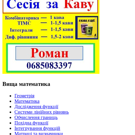
Вища математика
Геометрія
Математика
Дослідження функції
Системи лінійних рівнянь
Обчислення границь
Похідна функції
Інтегрування функцій
Матриці та визначники