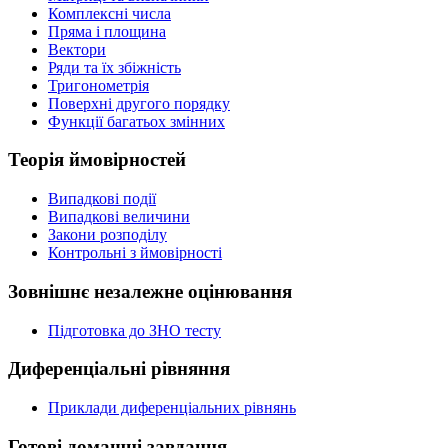
Комплексні числа
Пряма і площина
Вектори
Ряди та їх збіжність
Тригонометрія
Поверхні другого порядку
Функції багатьох змінних
Теорія ймовірностей
Випадкові події
Випадкові величини
Закони розподілу
Контрольні з ймовірності
Зовнішнє незалежне оцінювання
Підготовка до ЗНО тесту
Диференціальні рівняння
Приклади диференціальних рівнянь
Готові домашні завдання