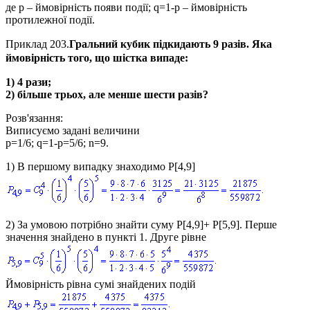
де
p
– ймовірність появи події;
q=1-p
– ймовірність
протилежної події.
Приклад 203.
Гральний кубик підкидають 9 разів. Яка
ймовірність того, що шістка випаде:
1) 4 рази;
2) більше трьох, але менше шести разів?
Розв'язання:
Виписуємо задані величини
p=1/6; q=1-p=5/6; n=9.
1) В першому випадку знаходимо
P[4,9]
2) За умовою потрібно знайти суму
P[4,9]+ P[5,9].
Перше
значення знайдено в пункті 1. Друге рівне
Ймовірність рівна сумі знайдених подій