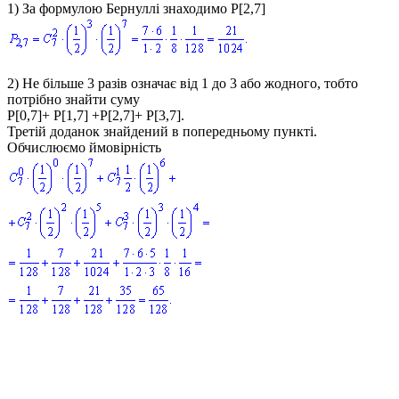
1) За формулою Бернуллі знаходимо
P[2,7]
2) Не більше 3 разів означає від 1 до 3 або жодного, тобто
потрібно знайти суму
P[0,7]+ P[1,7] +P[2,7]+ P[3,7].
Третій доданок знайдений в попередньому пункті.
Обчислюємо ймовірність