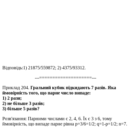
Відповідь:
1)
21875/559872;
2)
4375/93312.
---====================---
Приклад 204.
Гральний кубик підкидають 7 разів. Яка
ймовірність того, що парне число випаде:
1) 2 рази;
2) не більше 3 разів;
3) більше 5 разів?
Розв'язання:
Парними числами є
2, 4, 6.
Їх є
3
з
6
, тому
ймовірність, що випаде парне рівна
p=3/6=1/2; q=1-p=1/2; n=7.