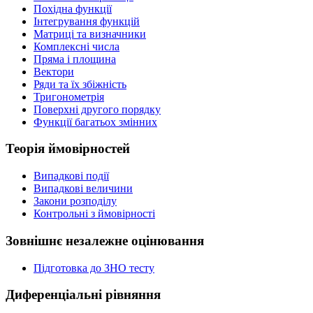
Похідна функції
Інтегрування функцій
Матриці та визначники
Комплексні числа
Пряма і площина
Вектори
Ряди та їх збіжність
Тригонометрія
Поверхні другого порядку
Функції багатьох змінних
Теорія ймовірностей
Випадкові події
Випадкові величини
Закони розподілу
Контрольні з ймовірності
Зовнішнє незалежне оцінювання
Підготовка до ЗНО тесту
Диференціальні рівняння