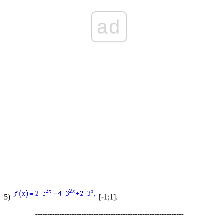
ad
5)
[-1;1].
-------------------------------------------------------------