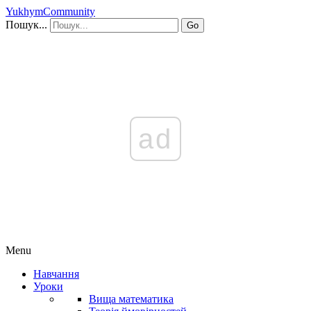
YukhymCommunity
Пошук...
Go
ad
Menu
Навчання
Уроки
Вища математика