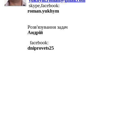
yukhym.roman@gmail.com
skype,facebook:
roman.yukhym
Розв'язування задач
Андрій
facebook:
dniprovets25