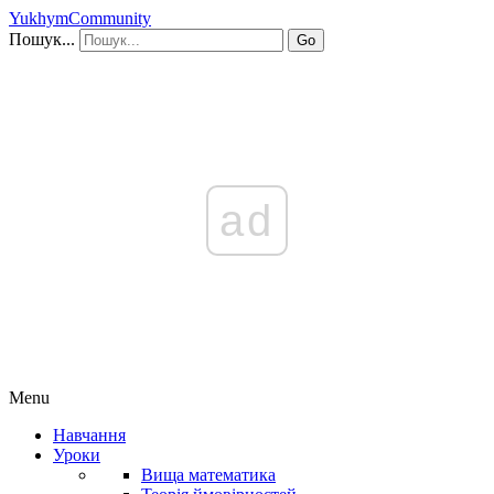
YukhymCommunity
Пошук...
Go
ad
Menu
Навчання
Уроки
Вища математика