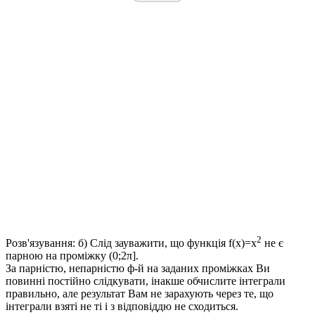
2
Розв'язування: б)
Слід зауважити, що функція
f(x)=x
не є
парною
на проміжку
(0;2π]
.
За парністю, непарністю ф-й на заданих проміжках Ви
повинні постійно слідкувати, інакше обчислите інтеграли
правильно, але результат Вам не зарахують через те, що
інтеграли взяті не ті і з відповіддю не сходиться.