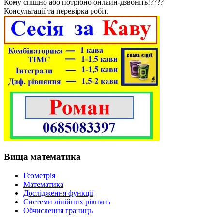
Кому спішно або потрібно онлайн-дзвоніть!????
Консультації та перевірка робіт.
Вища математика
Геометрія
Математика
Дослідження функції
Системи лінійних рівнянь
Обчислення границь