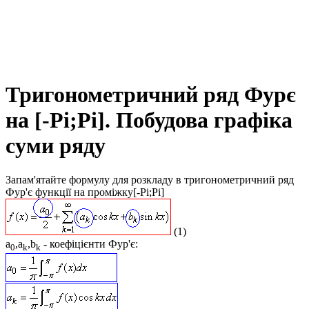
Тригонометричний ряд Фурє
на [-Pi;Pi]. Побудова графіка
суми ряду
Запам'ятайте формулу для розкладу в тригонометричний ряд
Фур'є функції на проміжку
[-Pi;Pi]
(1)
a
,a
,b
- коефіцієнти Фур'є:
0
k
k