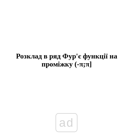
Розклад в ряд Фур'є функції на
проміжку (-π;π]
ad