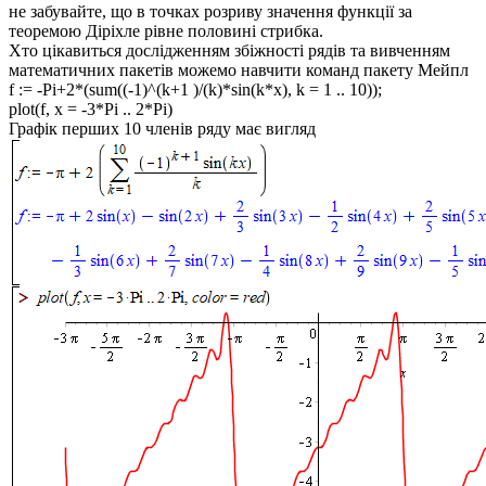
не забувайте, що в точках розриву значення функції за
теоремою Діріхле рівне половині стрибка.
Хто цікавиться дослідженням збіжності рядів та вивченням
математичних пакетів можемо навчити команд пакету Мейпл
f := -Pi+2*(sum((-1)^(k+1 )/(k)*sin(k*x), k = 1 .. 10));
plot(f, x = -3*Pi .. 2*Pi)
Графік перших 10 членів ряду має вигляд