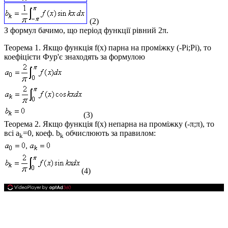
(2)
З формул бачимо, що період функції рівний 2π.
Теорема 1.
Якщо
функція
f(x)
парна
на проміжку
(-Pi;Pi)
, то
коефіцієти Фур'є знаходять за формулою
(3)
Теорема 2.
Якщо
функція
f(x)
непарна
на проміжку
(-π;π)
, то
всі
a
=0
, коеф.
b
обчислюють за правилом:
k
k
(4)