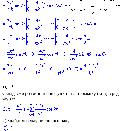
Складаємо розвиненняня функції на проміжку (-π;π] в ряд
Фур'є:
2) Знайдемо суму числового ряду