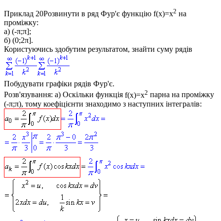
2
Приклад 20
Розвинути в ряд Фур'є функцію
f(x)=x
на
проміжку:
а)
(-π;π];
б)
(0;2π].
Користуючись здобутим результатом, знайти суму рядів
Побудувати графіки рядів Фур'є.
2
Розв'язування:
а)
Оскільки функція
f(x)=x
парна на проміжку
(-π;π), тому коефіцієнти знаходимо з наступних інтегралів: