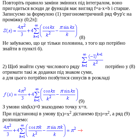
Повторіть правило заміни змінних під інтегралом, воно
пригодиться всюди де функція має вигляд
f=a·x+b
і старше.
Записуємо за формулою (1) тригонометричний ряд Фур'є на
проміжку
(0;2π]
:
(8)
Не забуваємо, що це тільки половина, з того що потрібно
знайти в пункті
б)
.
2) Щоб знайти суму числового ряду
потрібно у (8)
отримати такі ж доданки під знаком суми,
а для цього потрібно позбутися синусів в розкладі
(9)
З умови sin(kx)=0 знаходимо точку
x=π
.
2
2
При підстановці в умову
f(x)=x
дістанемо
f(π)=π
, а ряд (9)
розпишемо: