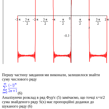
Першу частину завдання ми виконали, залишилося знайти
суму числового ряду
(6)
Аналізуючи розклад в ряд Фур'є (5) замічаємо, що точці
x=π/2
сума знайденого ряду
S(x)
має пропорційні доданки до
шуканого ряду (6)