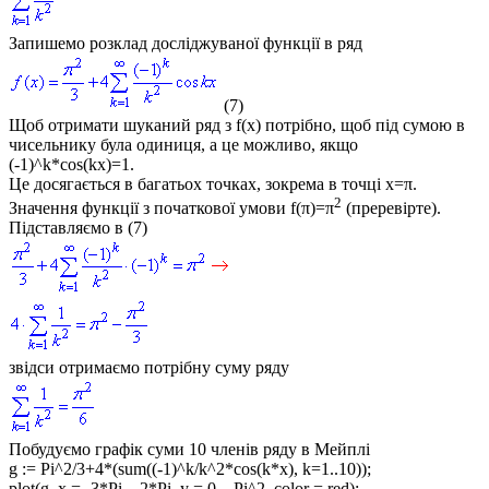
Запишемо розклад досліджуваної функції в ряд
(7)
Щоб отримати шуканий ряд з
f(x)
потрібно, щоб під сумою в
чисельнику була одиниця, а це можливо, якщо
(-1)^k*cos(kx)=1
.
Це досягається в багатьох точках, зокрема в точці
x=π.
2
Значення функції з початкової умови
f(π)=π
(преревірте).
Підставляємо в (7)
звідси отримаємо потрібну суму ряду
Побудуємо графік суми 10 членів ряду в Мейплі
g := Pi^2/3+4*(sum((-1)^k/k^2*cos(k*x), k=1..10));
plot(g, x = -3*Pi .. 2*Pi, y = 0 .. Pi^2, color = red);