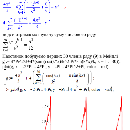
звідси отримаємо шукану суму числового ряду
Наостанок побудуємо перших 30 членів ряду (9) в Мейплі
g := 4*Pi^2/3+4*(sum(cos(k*x)/k^2-Pi*sin(k*x)/k, k = 1 .. 30)):
plot(g, x = -2*Pi .. 4*Pi, y = -Pi .. 4*Pi^2+Pi, color = red)