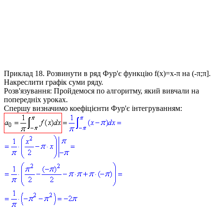
Приклад 18.
Розвинути в ряд Фур'є функцію
f(x)=x-π
на (-π;π].
Накреслити графік суми ряду.
Розв'язування:
Пройдемося по алгоритму, який вивчали на
попередніх уроках.
Спершу визначимо коефіцієнти Фур'є інтегруванням: