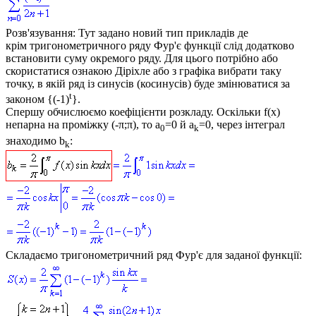
Розв'язування:
Тут задано новий тип прикладів де
крім тригонометричного ряду Фур'є функції слід додатково
встановити суму окремого ряду. Для цього потрібно або
скористатися ознакою Діріхле або з графіка вибрати таку
точку, в якій ряд із синусів (косинусів) буде змінюватися за
t
законом {(-1)
}.
Спершу обчислюємо коефіцієнти розкладу. Оскільки
f(x)
непарна на проміжку
(-π;π)
, то
a
=0
й
a
=0
, через інтеграл
0
k
знаходимо
b
:
k
Складаємо тригонометричний ряд Фур'є для заданої функції: