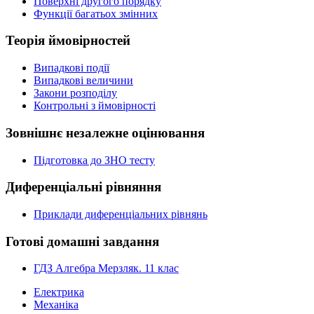
Поверхні другого порядку
Функції багатьох змінних
Теорія ймовірностей
Випадкові події
Випадкові величини
Закони розподілу
Контрольні з ймовірності
Зовнішнє незалежне оцінювання
Підготовка до ЗНО тесту
Диференціальні рівняння
Приклади диференціальних рівнянь
Готові домашні завдання
ГДЗ Алгебра Мерзляк. 11 клас
Електрика
Механіка