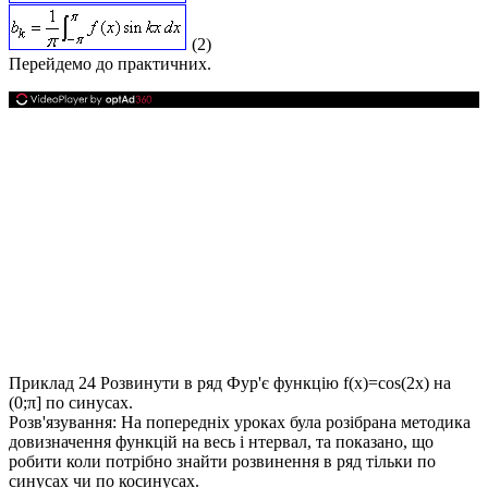
(2)
Перейдемо до практичних.
Приклад 24
Розвинути в ряд Фур'є функцію
f(x)=cos(2x)
на
(0;π] по синусах.
Розв'язування:
На попередніх уроках була розібрана методика
довизначення функцій на весь і нтервал, та показано, що
робити коли потрібно знайти розвинення в ряд тільки по
синусах чи по косинусах.