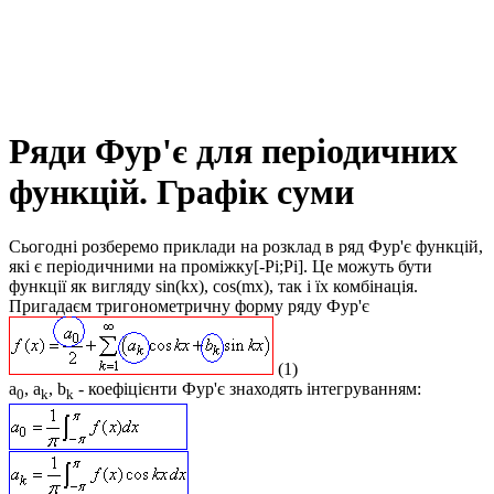
Ряди Фур'є для періодичних
функцій. Графік суми
Сьогодні розберемо приклади на розклад в ряд Фур'є функцій,
які є періодичними на проміжку
[-Pi;Pi]
. Це можуть бути
функції як вигляду
sin(kx), cos(mx)
, так і їх комбінація.
Пригадаєм тригонометричну форму ряду Фур'є
(1)
a
, a
, b
- коефіцієнти Фур'є знаходять інтегруванням:
0
k
k