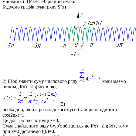
множник
(-1)^k+1 =0
рівний нулю.
Будуємо графік суми ряду
S(x)
2) Щоб знайти суму числового ряду
коли маємо
розклад
f(x)=|sin(3x)|
в ряд:
(3)
необхідно, щоб в розкладі косинуси були рівні одиниці
cos(2nx)=1
.
Це досягається в точці
x=0.
Сума знайденого ряду Фур'є збігається до
f(x)=|sin(3x)|
, тому
при
x=0
дістанемо
f(0)=0
.