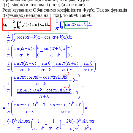
f(x)=sin(ax)
в інтервалі (–π;π] (
a
- не ціле).
Розв'язування:
Обчислимо коефіцієнти Фур'є. Так як функція
f(x)=sin(ax)
непарна на (–π;π], то
a0=0
і
ak=0
;