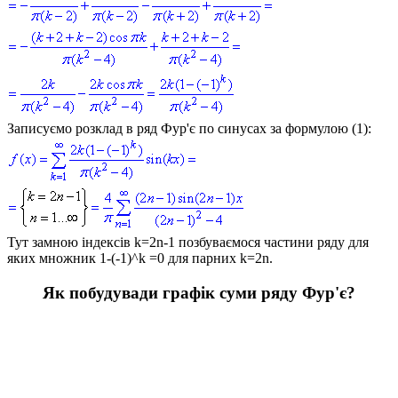
Записуємо розклад в ряд Фур'є по синусах за формулою (1):
Тут замною індексів
k=2n-1
позбуваємося частини ряду для
яких множник
1-(-1)^k =0
для парних
k=2n
.
Як побудувади графік суми ряду Фур'є?