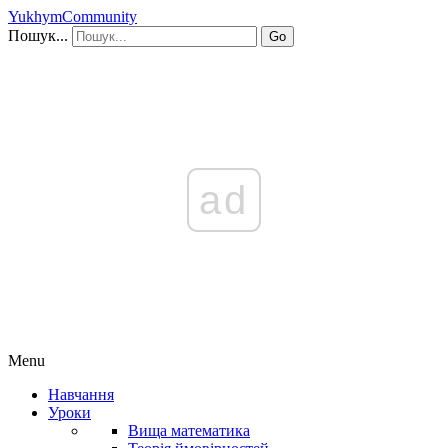
YukhymCommunity
Пошук...
Go
ad
Menu
Навчання
Уроки
Вища математика