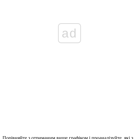
ad
Порівняйте з отриманим вище графіком і проаналізуйте, які з