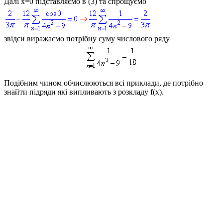
Далі
x=0
підставляємо в (3) та спрощуємо
звідси виражаємо потрібну суму числового ряду
Подібним чином обчислюються всі приклади, де потрібно
знайти підряди які випливають з розкладу
f(x)
.