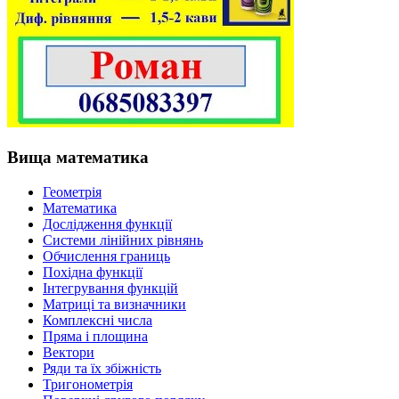
Вища математика
Геометрія
Математика
Дослідження функції
Системи лінійних рівнянь
Обчислення границь
Похідна функції
Інтегрування функцій
Матриці та визначники
Комплексні числа
Пряма і площина
Вектори
Ряди та їх збіжність
Тригонометрія