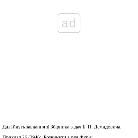
ad
Далі йдуть завдання зі Збірника задач Б. П. Демидовича.
Приклад 26 (2946).
Розвинути в ряд Фур'є: