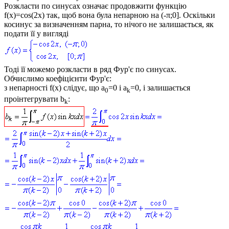
Розкласти по синусах означає продовжити функцію
f(x)
=cos(2x)
так, щоб вона була непарною на (-π;0]. Оскільки
косинус за визначенням парна, то нічого не залишається, як
подати її у вигляді
Тоді її можемо розкласти в ряд Фур'є по синусах.
Обчислимо коефіцієнти Фур'є:
з непарності
f(x)
слідує, що
a
=0
і
a
=0
, і залишається
0
k
проінтегрувати
b
:
k