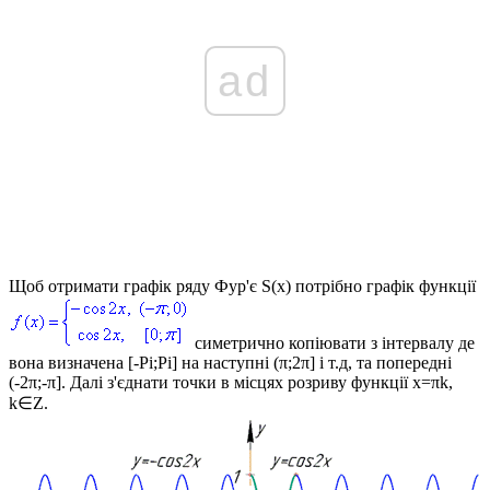
ad
Щоб отримати графік ряду Фур'є
S(x)
потрібно графік функції
симетрично копіювати з інтервалу де
вона визначена
[-Pi;Pi]
на наступні (π;2π] і т.д, та попередні
(-2π;-π]. Далі з'єднати точки в місцях розриву функції
x=πk,
k∈Z
.