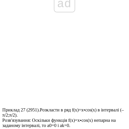
ad
Приклад 27 (2951).
Розкласти в ряд
f(x)=x•cos(x)
в інтервалі
(–
π/2;π/2)
.
Розв'язування:
Оскільки функція
f(x)=x•cos(x)
непарна на
заданому інтервалі, то
a0=0
і
ak=0
.