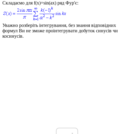
Складаємо для
f(x)=sin(ax)
ряд Фур'є:
Уважно розберіть інтегрування, без знання відповідних
формул Ви не зможе проінтегрувати добуток синусів чи
косинусів.