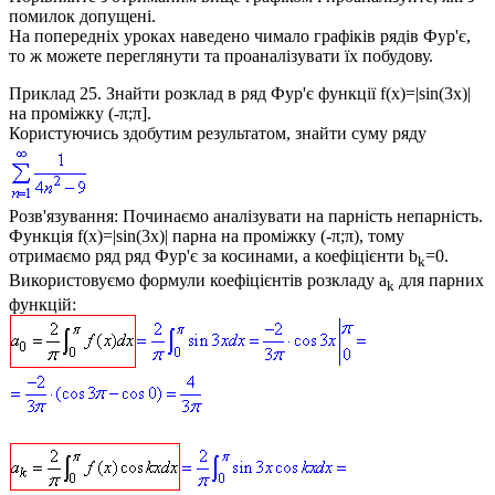
помилок допущені.
На попередніх уроках наведено чимало графіків рядів Фур'є,
то ж можете переглянути та проаналізувати їх побудову.
Приклад 25.
Знайти розклад в ряд Фур'є функції
f(x)=|sin(3x)|
на проміжку (-π;π].
Користуючись здобутим результатом, знайти суму ряду
Розв'язування:
Починаємо аналізувати на парність непарність.
Функція
f(x)=|sin(3x)|
парна на проміжку (-π;π), тому
отримаємо ряд ряд Фур'є за косинами, а коефіцієнти
b
=0
.
k
Використовуємо формули коефіцієнтів розкладу
a
для парних
k
функцій: