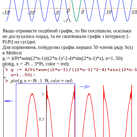
Якщо отримаєте подібний графік, то Ви поспішили, оскільки
не дослухались порад, та не скопіювали графік з інтервалу
[-
Pi;Pi]
на сусідні
.
Для порівняння, побудуємо графік перших 50 членів ряду
S(x)
в Мейплі
g := 4/Pi*sum((2*n-1)/((2*n-1)^2-4)*sin((2*n-1)*x), n=1..50):
plot(g, x = -Pi .. 3*Pi, color = red);