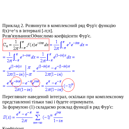
Приклад 2.
Розвинути в комплексний ряд Фур'є функцію
f(x)=e^x
в інтервалі [-π;π].
Розв'язування:
Обчислимо коефіцієнти Фур'є.
Перегляньте наведений інтеграл, оскільки при комплексному
представленні тільки такі і будете отримувати.
За формулою (1) складаємо розклад функції в ряд Фур'є:
Коефіцієнт