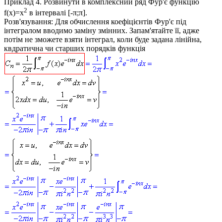
Приклад 4.
Розвинути в комплексний ряд Фур'є функцію
2
f(x)=x
в інтервалі [-π;π].
Розв'язування:
Для обчислення коефіцієнтів Фур'є під
інтегралом вводимо заміну змінних. Запам'ятайте її, адже
потім не зможете взяти інтеграл, коли буде задана лінійна,
квдратична чи старших порядків функція