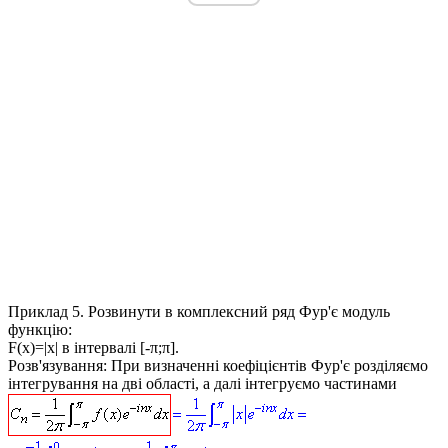
Приклад 5.
Розвинути в комплексний ряд Фур'є модуль
функцію:
F(x)=|x|
в інтервалі [-π;π].
Розв'язування:
При визначенні коефіцієнтів Фур'є розділяємо
інтегрування на дві області, а далі інтегруємо частинами