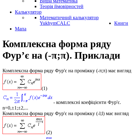
Вища математика
Теорія ймовірностей
Калькулятор
Математичний калькулятор
YukhymCALC
Книги
Мапа
Комплексна форма ряду
Фур’є на (-π;π). Приклади
Комплексна форма ряду Фур'є на проміжку (-π;π)
має вигляд
(1)
- комплексні коефіцієнти Фур'є.
n=0,±1;±2,...
Комплексна форма ряду Фур'є на проміжку (-l;l)
має вигляд
(2)