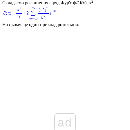
2
Складаємо розвинення в ряд Фур'є ф-ї
f(x)=x
:
На цьому ще один приклад розв'язано.
ad