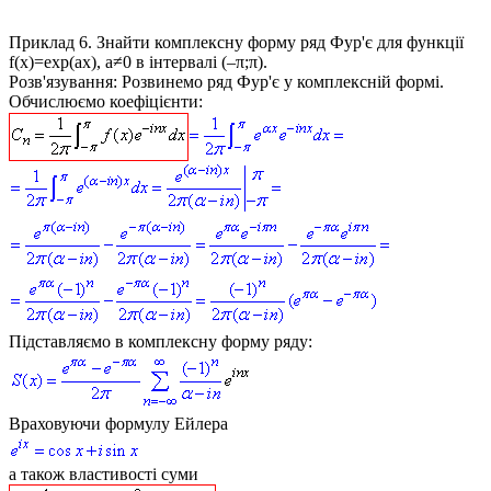
Приклад 6.
Знайти комплексну форму ряд Фур'є для функції
f(x)=exp(ax), a≠0
в інтервалі (–π;π).
Розв'язування:
Розвинемо ряд Фур'є у комплексній формі.
Обчислюємо коефіцієнти:
Підставляємо в комплексну форму ряду:
Враховуючи формулу Ейлера
а також властивості суми