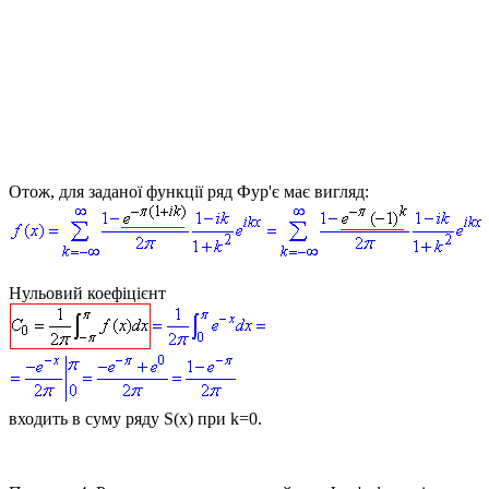
Отож, для заданої функції ряд Фур'є має вигляд:
Нульовий коефіцієнт
входить в суму ряду
S(x)
при
k=0
.