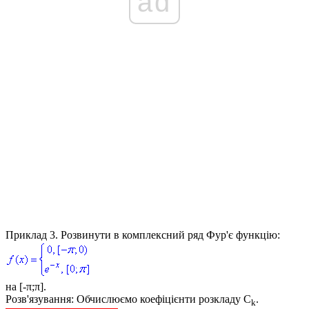
ad
Приклад 3.
Розвинути в комплексний ряд Фур'є функцію:
на [-π;π].
Розв'язування:
Обчислюємо коефіцієнти розкладу C
.
k