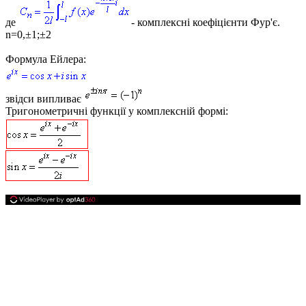
де
- комплексні коефіцієнти Фур'є.
n=0,±1;±2
Формула Ейлера:
звідси випливає
Тригонометричні функції у комплексній формі
: