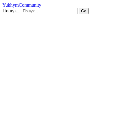
YukhymCommunity
Пошук...
Go