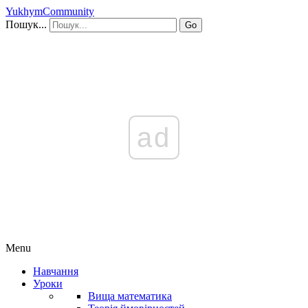
YukhymCommunity
Пошук...
Go
ad
Menu
Навчання
Уроки
Вища математика