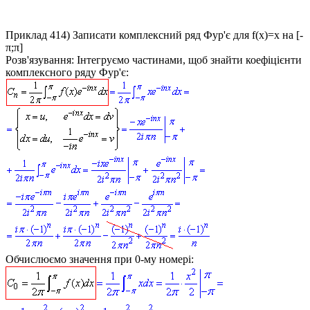
Приклад 414)
Записати комплексний ряд Фур'є для
f(x)=x
на [-
π;π]
Розв'язування:
Інтегруємо частинами, щоб знайти коефіцієнти
комплексного ряду Фур'є:
Обчислюємо значення при 0-му номері: