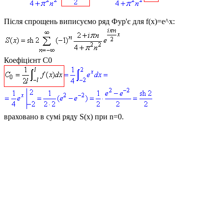
Після спрощень виписуємо ряд Фур'є для
f(x)=e^x
:
Коефіцієнт С0
враховано в сумі ряду
S(x)
при
n=0
.