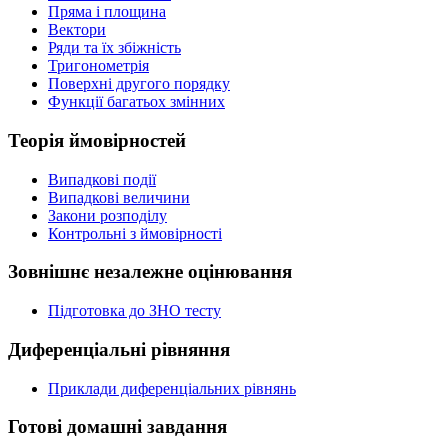
Пряма і площина
Вектори
Ряди та їх збіжність
Тригонометрія
Поверхні другого порядку
Функції багатьох змінних
Теорія ймовірностей
Випадкові події
Випадкові величини
Закони розподілу
Контрольні з ймовірності
Зовнішнє незалежне оцінювання
Підготовка до ЗНО тесту
Диференціальні рівняння
Приклади диференціальних рівнянь
Готові домашні завдання