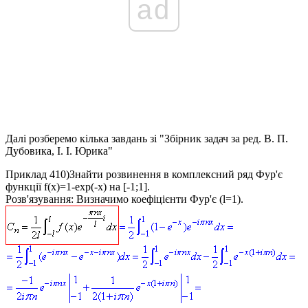
ad
Далі розберемо кілька завдань зі "Збірник задач за ред. В. П.
Дубовика, І. І. Юрика"
Приклад 410)
Знайти розвинення в комплексний ряд Фур'є
функції
f(x)=1-exp(-x)
на [-1;1].
Розв'язування:
Визначимо коефіцієнти Фур'є (l=1).