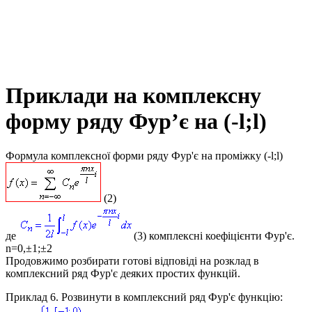
Приклади на комплексну
форму ряду Фур’є на (-l;l)
Формула комплексної форми ряду Фур'є на проміжку (-l;l)
(2)
де
(3) комплексні коефіцієнти Фур'є.
n=0,±1;±2
Продовжимо розбирати готові відповіді на розклад в
комплексний ряд Фур'є деяких простих функцій.
Приклад 6.
Розвинути в комплексний ряд Фур'є функцію: