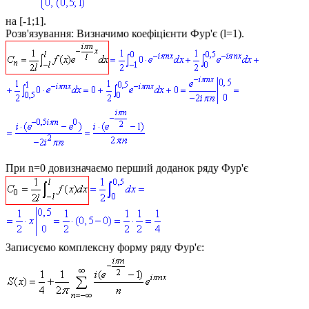
на [-1;1].
Розв'язування:
Визначимо коефіцієнти Фур'є (
l=1
).
При
n=0
довизначаємо перший доданок ряду Фур'є
Записуємо комплексну форму ряду Фур'є: