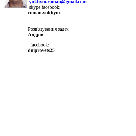
yukhym.roman@gmail.com
skype,facebook:
roman.yukhym
Розв'язування задач
Андрій
facebook:
dniprovets25