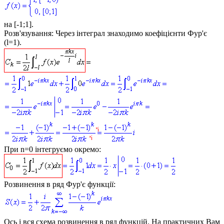
на [-1;1].
Розв'язування:
Через інтеграл знаходимо коефіцієнти Фур'є
(
l=1
).
При
n=0
інтегруємо окремо:
Розвинення в ряд Фур'є функції:
Ось і вся схема розвинення в ряд функцій. На практичних Вам