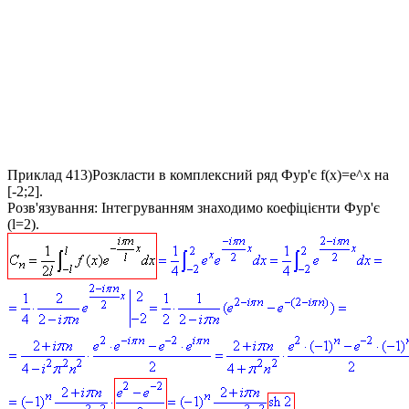
Приклад 413)
Розкласти в комплексний ряд Фур'є
f(x)=e^x
на
[-2;2].
Розв'язування:
Інтегруванням знаходимо коефіцієнти Фур'є
(
l=2
).