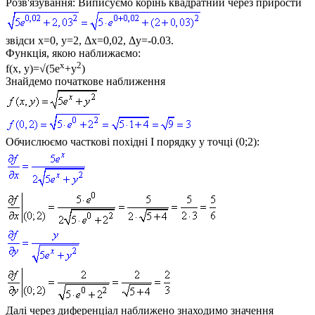
Розв'язування:
Виписуємо корінь квадратний через прирости
звідси
x=0, y=2, Δx=0,02, Δy=-0.03
.
Функція, якою наближаємо:
x
2
f(x, y)=√(5e
+y
)
Знайдемо початкове наближення
Обчислюємо часткові похідні І порядку у точці (0;2):
Далі через диференціал наближено знаходимо значення