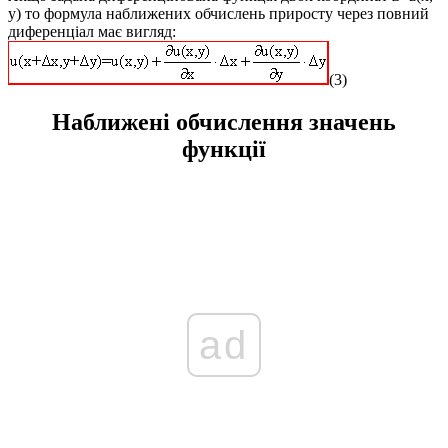
y)
то
формула наближених обчислень приросту через повний
диференціал
має вигляд:
(3)
Наближені обчислення значень
функції
ad