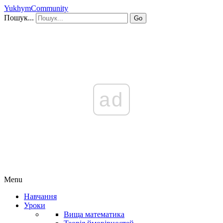
YukhymCommunity
Пошук...
Go
ad
Menu
Навчання
Уроки
Вища математика