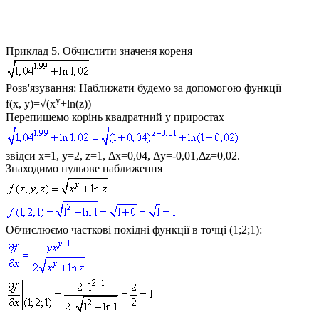
Приклад 5.
Обчислити значеня кореня
Розв'язування:
Наближати будемо за допомогою функції
y
f(x, y)=√(x
+ln(z))
Перепишемо корінь квадратний у приростах
звідси x=1, y=2, z=1, Δx=0,04, Δy=-0,01,Δz=0,02.
Знаходимо нульове наближення
Обчислюємо часткові похідні функції в точці (1;2;1):