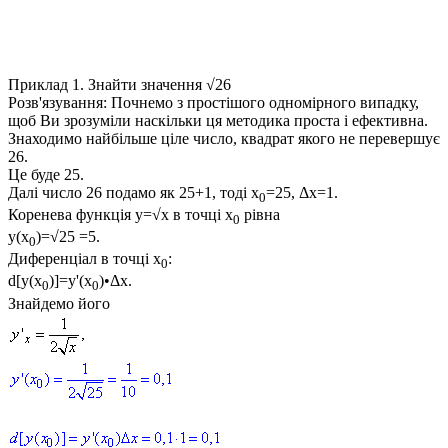
Приклад 1.
Знайти значення √26
Розв'язування:
Почнемо з простішого одномірного випадку,
щоб Ви зрозуміли наскільки ця методика проста і ефективна.
Знаходимо найбільше ціле число, квадрат якого не перевершує
26.
Це буде 25.
Далі число 26 подамо як 25+1, тоді
x
=25
,
Δx=1
.
0
Коренева функція
y=√x
в точці
х
рівна
0
y(x
)=√25 =5
.
0
Диференціал в точці
x
:
0
d[y(x
)]=y'(x
)•Δx
.
0
0
Знайдемо його