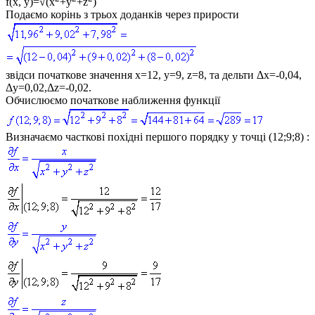
f(x, y)=√(x
+y
+z
)
Подаємо корінь з трьох доданків через прирости
звідси початкове значення x=12, y=9, z=8, та дельти Δx=-0,04,
Δy=0,02,Δz=-0,02.
Обчислюємо початкове наближення функції
Визначаємо часткові похідні першого порядку у точці (12;9;8) :