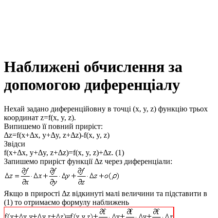
Наближені обчислення за
допомогою диференціалу
Нехай задано диференційовну в точці
(x, y, z)
функцію трьох
координат
z=f(x, y, z)
.
Випишемо її
повний приріст
:
Δz=f(x+Δx, y+Δy, z+Δz)-f(x, y, z)
Звідси
f(x+Δx, y+Δy, z+Δz)=f(x, y, z)+Δz
. (1)
Запишемо приріст функції
Δ
z через диференціали:
Якщо в прирості
Δz
відкинуті малі величини та підставити в
(1) то отримаємо
формулу наближень