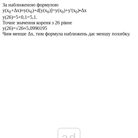
За наближеною формулою
y(x
+Δx)≈y(x
)+d[y(x
)]=y(x
)+y'(x
)•Δx
0
0
0
0
0
y(26)=5+0,1=5,1.
Точне значення кореня з 26 рівне
y(26)=√26≈5,0990195
Чим менше
Δx
, тим формула наближень дає меншу похибку.
ad