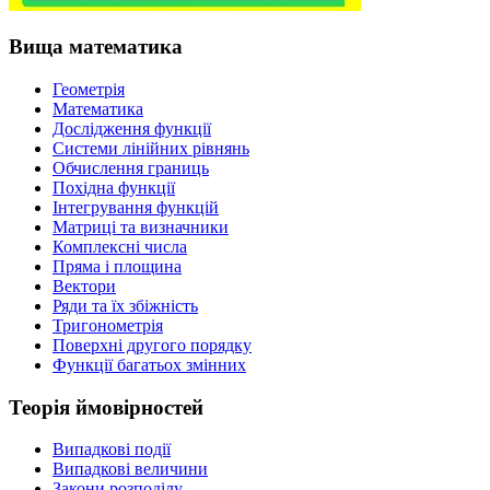
Вища математика
Геометрія
Математика
Дослідження функції
Системи лінійних рівнянь
Обчислення границь
Похідна функції
Інтегрування функцій
Матриці та визначники
Комплексні числа
Пряма і площина
Вектори
Ряди та їх збіжність
Тригонометрія
Поверхні другого порядку
Функції багатьох змінних
Теорія ймовірностей
Випадкові події
Випадкові величини
Закони розподілу