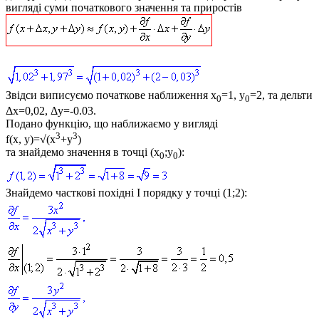
вигляді суми початкового значення та приростів
Звідси виписуємо початкове наближення
x
=1, y
=2
, та дельти
0
0
Δx=0,02, Δy=-0.03
.
Подано функцію, що наближаємо у вигляді
3
3
f(x, y)=√(х
+y
)
та знайдемо значення в точці (x
;y
):
0
0
Знайдемо часткові похідні І порядку у точці (1;2):