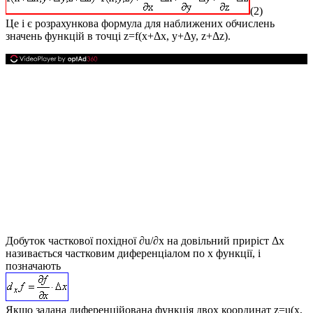
(2)
Це і є розрахункова формула для наближених обчислень
значень функцій в точці
z=f(x+Δx, y+Δy, z+Δz)
.
Добуток часткової похідної
∂u/∂x
на довільний приріст
Δx
називається
частковим диференціалом
по
x
функції, і
позначають
Якщо задана диференційована функція двох координат
z=u(x,