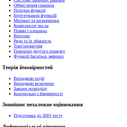
Системи лінійних рівнянь
Обчислення границь
Похідна функції
Інтегрування функцій
Матриці та визначники
Комплексні числа
Пряма і площина
Вектори
Ряди та їх збіжність
Тригонометрія
Поверхні другого порядку
Функції багатьох змінних
Теорія ймовірностей
Випадкові події
Випадкові величини
Закони розподілу
Контрольні з ймовірності
Зовнішнє незалежне оцінювання
Підготовка до ЗНО тесту
Диференціальні рівняння