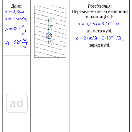
Дано
:
Розв'язання
:
Переведемо деякі величини
в одиниці СІ:
-
діаметр кулі,
-
заряд кулі.
ad