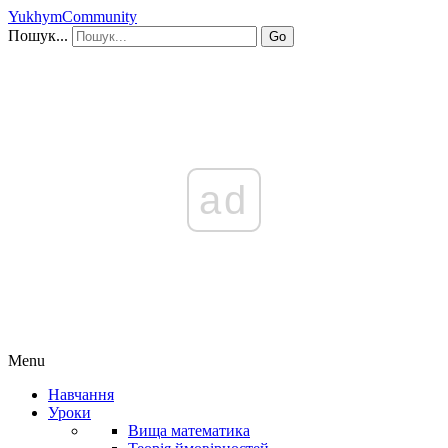
YukhymCommunity
Пошук...
Go
ad
Menu
Навчання
Уроки
Вища математика