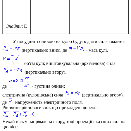
Знайти
:
E
У посудині з оливою на кулю будуть діяти сила тяжіння
(вертикально вниз), де
- маса кулі,
- об'єм кулі; виштовхувальна (архімедова) сила
(вертикально вгору),
де
- густина оливи;
електрична (кулонівська) сила
(вертикально вгору),
де
- напруженість електричного поля.
Рівняння рівноваги сил, що прикладені до кулі:
Нехай вісь
y
напрямлена вгору, тоді проекції вказаних сил на
цю вісь: