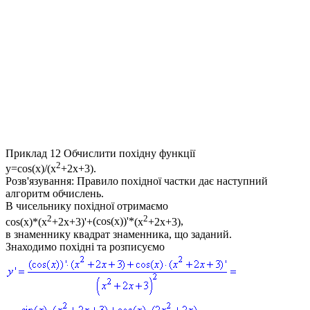
Приклад 12
Обчислити похідну функції
2
y=cos(x)/(x
+2x+3).
Розв'язування:
Правило похідної частки дає наступний
алгоритм обчислень.
В чисельнику похідної отримаємо
2
2
cos(x)*(x
+2x+3)'+
(cos(x))'*
(x
+2x+3)
,
в знаменнику квадрат знаменника, що заданий.
Знаходимо похідні та розписуємо