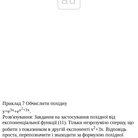
Приклад 7
Обчислити похідну
2
3x
x
+3x
y=e
+e
.
Розв'язування:
Завдання на застосування похідної від
експоненціальної функції (11). Тільки незрозуміло спершу, що
2
робити з показником в другій експоненті
x
+3x
. Відповідь
проста, перепозначити і знаходити за формулою похідної