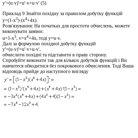
y'=(u·v)'=u'·v+u·v'
(5)
Приклад 9
Знайти похідну за правилом добутку функцій
3
4
y=(1-x
)·(x
+4x).
Розв'язування:
На початках для простоти обчислень, можете
виконувати заміни:
3
4
u=
1-x
, v=
x
+4x
, тоді y=u
·
v.
Далі за формулою похідної добутку функцій
y'=(u·v)'=u'·v+u·v'
,
обчислити похідні та підставити в праву сторону.
Спробуйте виконати так для кількох добутків функцій і Ви
навчитеся обходитися без покрокового обчислення. Тоді Ваша
відповідь прийде до наступного вигляду