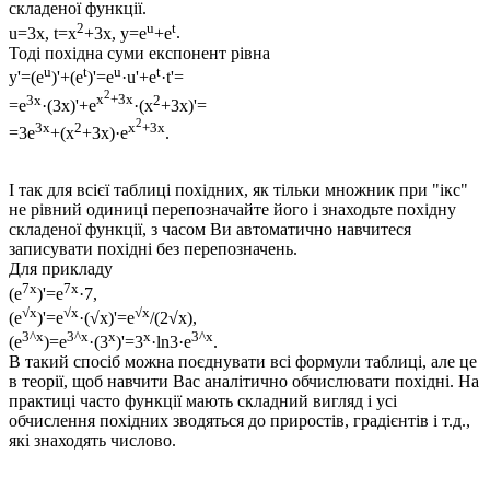
складеної функції.
2
u
t
u=3x, t=x
+3x, y=e
+e
.
Тоді похідна суми експонент рівна
u
t
u
t
y'=(e
)'+(e
)'=e
·u'+e
·t'=
2
3x
x
+3x
2
=e
·(3x)'+e
·(x
+3x)'=
2
3x
2
x
+3x
=3e
+(x
+3x)·e
.
І так для всієї таблиці похідних, як тільки множник при "ікс"
не рівний одиниці перепозначайте його і знаходьте похідну
складеної функції, з часом Ви автоматично навчитеся
записувати похідні без перепозначень.
Для прикладу
7x
7x
(e
)'=e
·7,
√x
√x
√x
(e
)'=e
·(√x)'=e
/(2√x),
3^x
3^x
x
x
3^x
(e
)=e
·(3
)'=3
·ln3·e
.
В такий спосіб можна поєднувати всі формули таблиці, але це
в теорії, щоб навчити Вас аналітично обчислювати похідні. На
практиці часто функції мають складний вигляд і усі
обчислення похідних зводяться до приростів, градієнтів і т.д.,
які знаходять числово.