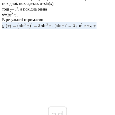
похідної, покладемо:
u=sin(x)
,
3
тоді
y=u
, а похідна рівна
2
y'=3u
·u'
.
В результаті отримаємо
ad