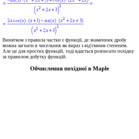
Винятком з правила частки є функції, де знаменник дробу
можна загнати в чисельник як вираз з від'ємним степенем.
Але це для простих функцій, тоді вдається розписати похідну
за правилом добутку функцій.
Обчислення похідної в Maple