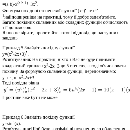
(a-b-1)
2
=(a-b)·x
+3x
.
n
n-
Формула похідної степеневої функції
(x
)'=n·x
1
найпоширеніша на практиці, тому її добре запам'ятайте.
Багато похідних складених або складних функцій обчислюють
з її допомогою.
Якщо не вірите, прочитайте готові відповіді до наступних
завдань.
Приклад 5
Знайдіть похідну функції
2
5
y=(x
-2x+3)
.
Розв'язування:
На практиці ніхто з Вас не буде піднімати
2
квадратний тричлен
x
-2x+3
до 5 степеня, а тоді обчислювати
похідну. За формулою складеної функції, перепозначимо:
5
2
y=u
, u=x
-2x+3
.
Тоді похідна рівна
Простіше вже бути не може.
Приклад 6
Знайдіть похідну функції
3
y=sin
(x)
.
Розв'язування:
Щоб були зрозіміліші пояснення до обчислення