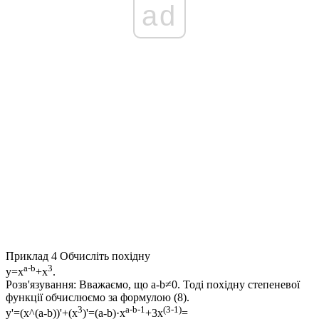
ad
Приклад 4
Обчисліть похідну
a-b
3
y=x
+x
.
Розв'язування:
Вважаємо, що
a-b≠0
. Тоді похідну степеневої
функції обчислюємо за формулою (8).
3
a-b-1
(3-1)
y'=(x^(a-b))'+(x
)'=(a-b)·x
+3x
=