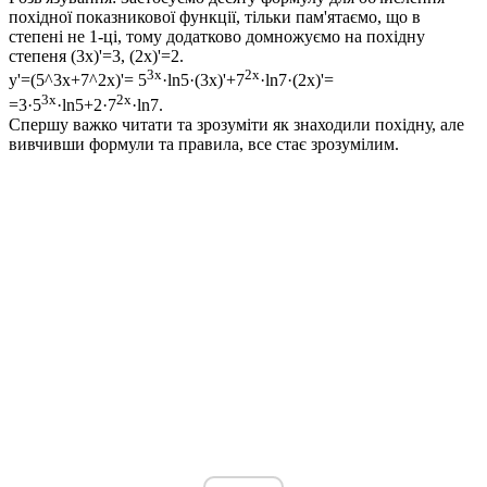
похідної показникової функції, тільки пам'ятаємо, що в
степені не 1-ці, тому додатково домножуємо на похідну
степеня (3x)'=3, (2x)'=2.
3x
2x
y'=(5^3x+7^2x)'= 5
·ln5·(3x)'+7
·ln7·(2x)'=
3x
2x
=3·5
·ln5+2·7
·ln7.
Спершу важко читати та зрозуміти як знаходили похідну, але
вивчивши формули та правила, все стає зрозумілим.