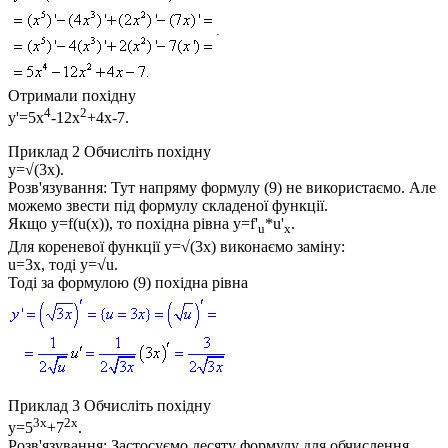
Отримали похідну
4
2
y'=5x
-12x
+4x-7
.
Приклад 2
Обчисліть похідну
y=√(3x)
.
Розв'язування:
Тут напряму формулу (9) не використаємо. Але
можемо звести під формулу складеної функції.
Якщо
y=f(u(x))
, то похідна рівна
y=f'
*u'
.
u
x
Для кореневої функції
y=√(3x)
виконаємо заміну:
u=3x
, тоді
y=√u
.
Тоді за формулою (9) похідна рівна
Приклад 3
Обчисліть похідну
3x
2x
y=5
+7
.
Розв'язування:
Застосуємо десяту формулу для обчислення