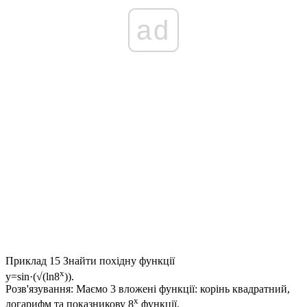
ad
Приклад 15
Знайти похідну функції
x
y=sin·(√(ln8
)).
Розв'язування:
Маємо 3 вложені функції: корінь квадратний,
x
логарифм та показникову
8
функції.