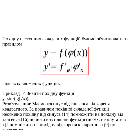
Похідну наступних складених функцій будемо обчислювати за
правилом
і для всіх вложених функцій.
Приклад 14
Знайти похідну функції
y=sin·(tg(√x)).
Розв'язування:
Маємо косинус від тангенса від кореня
квадратного. За правилом похідної складеної функції
необхідно похідну від синуса (14) помножити на похідну від
тангенса (16) по його внутрішній функції (по
√x
, не плутати з
x
) і помножити на похідну від кореня квадратного (9) по
аргументу.