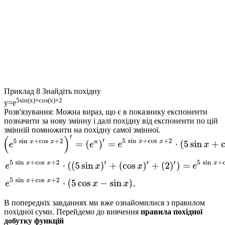
Приклад 8
Знайдіть похідну
5sin(x)+cos(x)+2
y=e
Розв'язування:
Можна вираз, що є в показнику експоненти
позначити за нову змінну і далі похідну від експоненти по цій
змінній помножити на похідну самої змінної.
В попередніх завданнях ми вже ознайомилися з правилом
похідної суми. Перейдемо до вивчення
правила похідної
добутку функцій