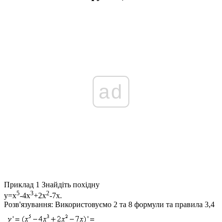
ad
Приклад 1
Знайдіть похідну
5
3
2
y=x
-4x
+2x
-7x
.
Розв'язування:
Використовуємо 2 та 8 формули та правила 3,4