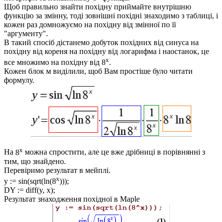
Щоб правильно знайти похідну приймайте внутрішню
функцію за змінну, тоді зовнішні похідні знаходимо з таблиці, і
кожен раз домножуємо на похідну від змінної по її
"аргументу".
В такий спосіб дістанемо добуток похідних від синуса на
похідну від кореня на похідну від логарифма і наостанок, це
x
все множимо на похідну від
8
.
Кожен блок м виділили, щоб Вам простіше було читати
формулу.
x
На
8
можна спростити, але це вже дрібниці в порівнянні з
тим, що знайдено.
Перевіримо результат в мейплі.
x
y := sin(sqrt(ln(8
)));
DY := diff(y, x);
Результат знаходження похідної в Maple