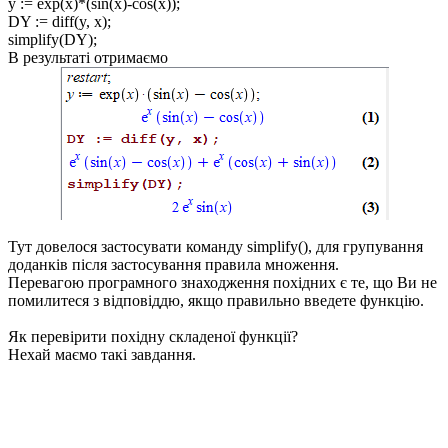
y := exp(x)*(sin(x)-cos(x));
DY := diff(y, x);
simplify(DY);
В результаті отримаємо
Тут довелося застосувати команду
simplify()
, для групування
доданків після застосування правила множення.
Перевагою програмного знаходження похідних є те, що Ви не
помилитеся з відповіддю, якщо правильно введете функцію.
Як перевірити похідну складеної функції?
Нехай маємо такі завдання.