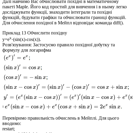
Далі навчимо Вас обчислювати похідні в математичному
пакеті Maple. Його код простий для вивчення і в ньому легко
досліджувати функції, знаходити інтеграли та похідні
функцій, будувати графіки та обчислювати границі функцій.
Для обчислення похідної в Мейпл відповідає команда
diff()
.
Приклад 13
Обчислити похідну
x
y=e
·(sin(x)-cos(x)).
Розв'язування:
Застосуємо правило похідної добутку та
формулу для логарифма
Перевіримо правильність обчислень в Мейплі. Для цього
вводимо:
restart;