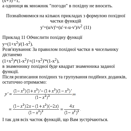
(x+5)'=1,
а одиниця як множник "погоди" в похідну не вносить.
Познайомимося на кількох прикладах з формулою похідної
частки функцій
2
y'=(u/v)'=(u'·v-u·v')/v
(11)
Приклад 11
Обчислити похідну функції
2
2
y=(1+x
)/(1-x
).
Розв'язування:
За правилом похідної частки в чисельнику
дістанемо
2
2
2
2
(1+x
)*(1-x
)'+
(1+x
)'*(1-x
)
,
в знаменнику похідної буде квадрат знаменника заданої
функції.
Після розписання похідних та групування подібних доданків,
остаточно отримаємо:
І так для всіх часток функцій, що Вам зустрічаються.