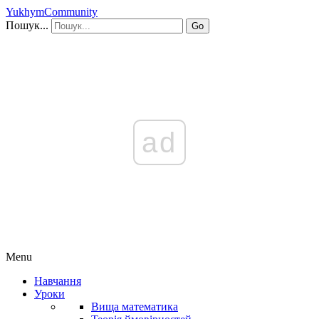
YukhymCommunity
Пошук...
Go
ad
Menu
Навчання
Уроки
Вища математика