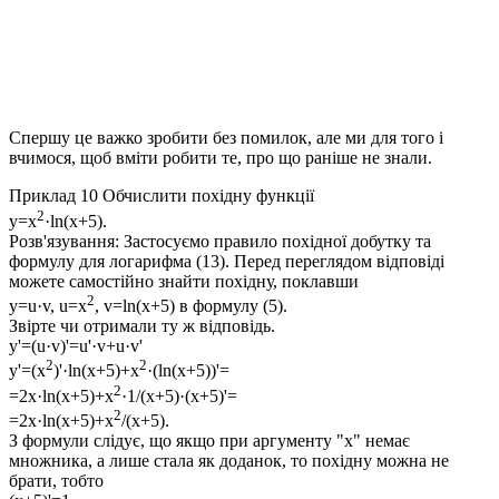
Спершу це важко зробити без помилок, але ми для того і
вчимося, щоб вміти робити те, про що раніше не знали.
Приклад 10
Обчислити похідну функції
2
y=x
·ln(x+5).
Розв'язування:
Застосуємо правило похідної добутку та
формулу для логарифма (13). Перед переглядом відповіді
можете самостійно знайти похідну, поклавши
2
y=u·v, u=x
, v=ln(x+5)
в формулу (5).
Звірте чи отримали ту ж відповідь.
y'=(u·v)'=u'·v+u·v'
2
2
y'=(x
)'·ln(x+5)+x
·(ln(x+5))'=
2
=2x·ln(x+5)+x
·1/(x+5)·(x+5)'=
2
=2x·ln(x+5)+x
/(x+5)
.
З формули слідує, що якщо при аргументу
"x"
немає
множника, а лише стала як доданок, то похідну можна не
брати, тобто