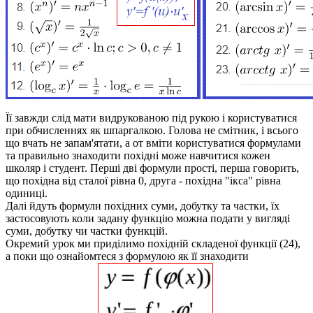
Її завжди слід мати видрукованою під рукою і користуватися
при обчисленнях як шпаргалкою. Голова не смітник, і всього
що вчать не запам'ятати, а от вміти користуватися формулами
та правильно знаходити похідні може навчитися кожен
школяр і студент. Перші дві формули прості, перша говорить,
що похідна від сталої рівна 0, друга - похідна "ікса" рівна
одиниці.
Далі йдуть формули похідних суми, добутку та частки, їх
застосовують коли задану функцію можна подати у вигляді
суми, добутку чи частки функцій.
Окремий урок ми приділимо похідній складеної функції (24),
а поки що ознайомтеся з формулою як її знаходити