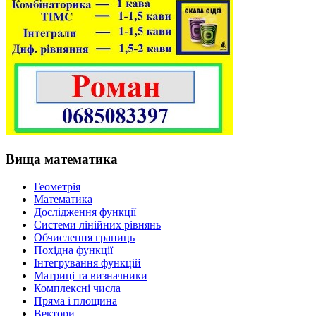
Вища математика
Геометрія
Математика
Дослідження функції
Системи лінійних рівнянь
Обчислення границь
Похідна функції
Інтегрування функцій
Матриці та визначники
Комплексні числа
Пряма і площина
Вектори