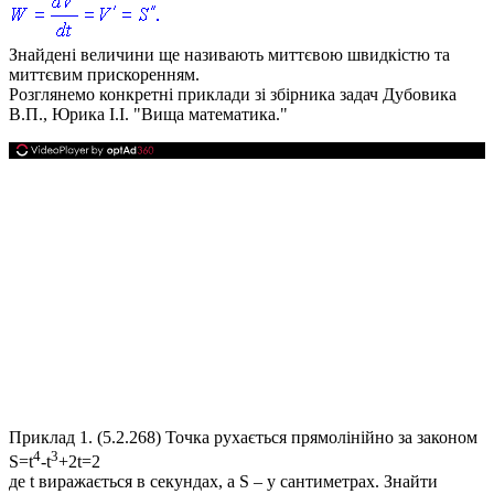
Знайдені величини ще називають
миттєвою швидкістю
та
миттєвим прискоренням.
Розглянемо конкретні приклади зі збірника задач Дубовика
В.П., Юрика І.І. "Вища математика."
Приклад 1.
(5.2.268) Точка рухається прямолінійно за законом
4
3
S=t
-t
+2t=2
де
t
виражається в секундах, а
S
– у сантиметрах. Знайти