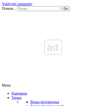
YukhymCommunity
Пошук...
Go
ad
Menu
Навчання
Уроки
Вища математика