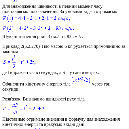
Для знаходження швидкості в певний момент часу
підставляємо його значення. За умовами задачі отримаємо
Шукані значення рівні
3 см./с
та
83 см./с
.
Приклад 2
(5.2.270) Тіло масою
6 кг
рухається прямолінійно за
законом
де
t
виражається в секундах, а
S
– у сантиметрах.
Обчислити кінетичну енергію тіла
через три
секунди.
Розв'язок.
Визначимо швидкості руху тіла
Підставимо отримане значення в формулу для знаходження
кінетичної енергії та врахуємо вхідні дані