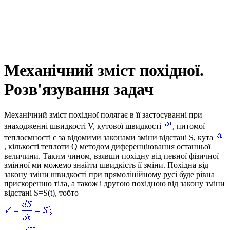
Механічний зміст похідної.
Розв'язування задач
Механічний зміст похідної полягає в її застосуванні при
знаходженні швидкості
V
, кутової швидкості
, питомої
теплоємності
c
за відомими законами зміни відстані
S
, кута
, кількості теплоти
Q
методом диференціювання останньої
величини. Таким чином, взявши похідну від певної фізичної
змінної ми можемо знайти швидкість її зміни. Похідна від
закону зміни швидкості при прямолінійному русі буде рівна
прискоренню тіла, а також і другою похідною від закону зміни
відстані
S=S(t)
, тобто