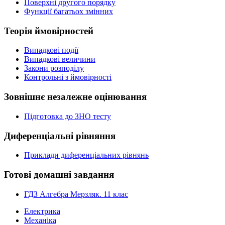
Поверхні другого порядку
Функції багатьох змінних
Теорія ймовірностей
Випадкові події
Випадкові величини
Закони розподілу
Контрольні з ймовірності
Зовнішнє незалежне оцінювання
Підготовка до ЗНО тесту
Диференціальні рівняння
Приклади диференціальних рівнянь
Готові домашні завдання
ГДЗ Алгебра Мерзляк. 11 клас
Електрика
Механіка