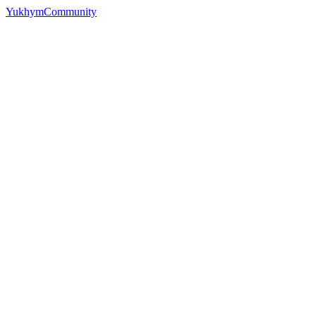
YukhymCommunity