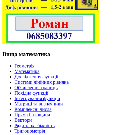
Вища математика
Геометрія
Математика
Дослідження функції
Системи лінійних рівнянь
Обчислення границь
Похідна функції
Інтегрування функцій
Матриці та визначники
Комплексні числа
Пряма і площина
Вектори
Ряди та їх збіжність
Тригонометрія