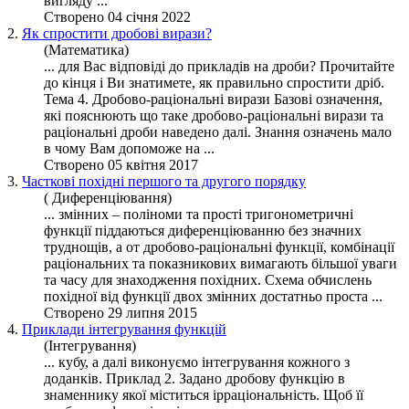
вигляду ...
Створено 04 січня 2022
2.
Як спростити дробові вирази?
(Математика)
... для Вас відповіді до прикладів на дроби? Прочитайте
до кінця і Ви знатимете, як правильно спростити дріб.
Тема 4. Дробово-
раціональні
вирази
Базові означення,
які пояснюють що таке
дробово
-раціональні вирази та
раціональні дроби наведено далі. Знання означень мало
в чому Вам допоможе на ...
Створено 05 квітня 2017
3.
Часткові похідні першого та другого порядку
( Диференціювання)
... змінних – поліноми та прості тригонометричні
функції піддаються диференціюванню без значних
труднощів, а от
дробово
-
раціональні
функції, комбінації
раціональних та показникових вимагають більшої уваги
та часу для знаходження похідних. Схема обчислень
похідної від функції двох змінних достатньо проста ...
Створено 29 липня 2015
4.
Приклади інтегрування функцій
(Інтегрування)
... кубу, а далі виконуємо інтегрування кожного з
доданків. Приклад 2. Задано дробову функцію в
знаменнику якої міститься ір
раціональні
сть. Щоб її