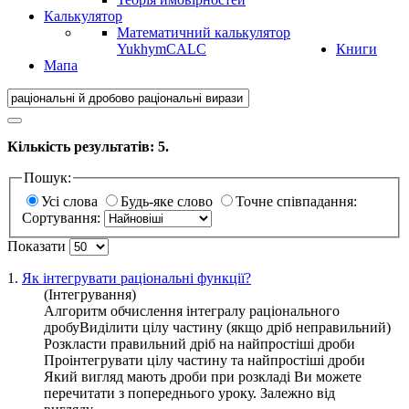
Калькулятор
Математичний калькулятор
YukhymCALC
Книги
Мапа
Кількість результатів:
5
.
Пошук:
Усі слова
Будь-яке слово
Точне співпадання:
Сортування:
Показати
1.
Як інтегрувати раціональні функції?
(Інтегрування)
Алгоритм обчислення інтегралу раціонального
дробуВиділити цілу частину (якщо дріб неправильний)
Розкласти правильний дріб на найпростіші дроби
Проінтегрувати цілу частину та найпростіші дроби
Який вигляд мають дроби при розкладі Ви можете
перечитати з попереднього уроку. Залежно від