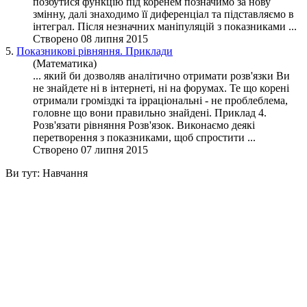
позбутися функцію під коренем позначимо за нову
змінну, далі знаходимо її диференціал та підставляємо в
інтеграл. Після незначних маніпуляцій з показниками ...
Створено 08 липня 2015
5.
Показникові рівняння. Приклади
(Математика)
... який би дозволяв аналітично отримати розв'язки Ви
не знайдете ні в інтернеті, ні на форумах. Те що корені
отримали громіздкі та ір
раціональні
- не проблеблема,
головне що вони правильно знайдені. Приклад 4.
Розв'язати рівняння Розв'язок. Виконаємо деякі
перетворення з показниками, щоб спростити ...
Створено 07 липня 2015
Ви тут:
Навчання