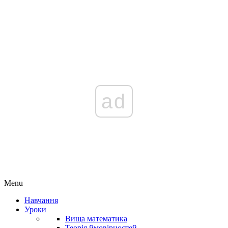
ad
Menu
Навчання
Уроки
Вища математика
Теорія ймовірностей