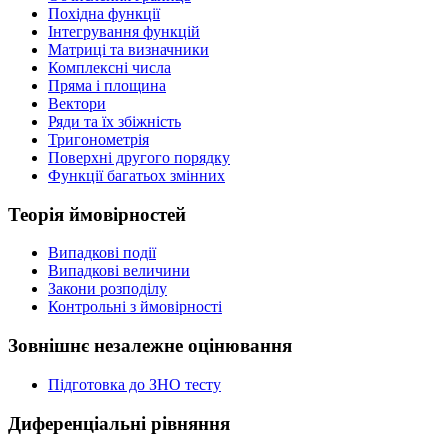
Похідна функції
Інтегрування функцій
Матриці та визначники
Комплексні числа
Пряма і площина
Вектори
Ряди та їх збіжність
Тригонометрія
Поверхні другого порядку
Функції багатьох змінних
Теорія ймовірностей
Випадкові події
Випадкові величини
Закони розподілу
Контрольні з ймовірності
Зовнішнє незалежне оцінювання
Підготовка до ЗНО тесту
Диференціальні рівняння