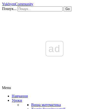
YukhymCommunity
Пошук...
Go
ad
Menu
Навчання
Уроки
Вища математика