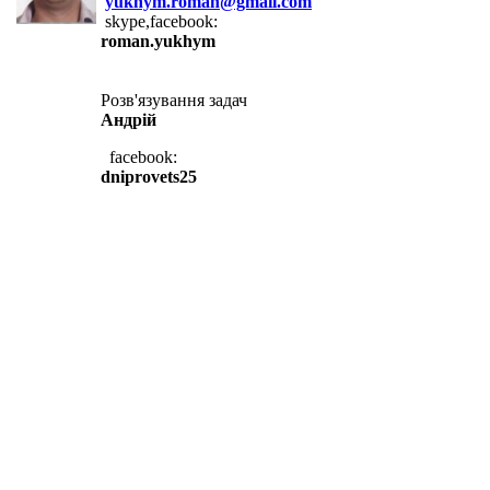
yukhym.roman@gmail.com
skype,facebook:
roman.yukhym
Розв'язування задач
Андрій
facebook:
dniprovets25