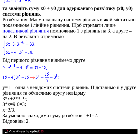
та знайдіть суму
х0 + у0
для одержаного розв'язку
(х0; у0)
системи рівнянь.
Розв'язання:
Маємо змішану систему рівнянь в якій міститься і
показникове і лінійне рівняння. Щоб отримати лише
показникові рівняння
помножимо
1
з рівнянь на
3
, а друге –
на
2
. В результаті отримаємо
Від першого рівняння віднімемо друге
y=1
– одна з невідомих системи рівнянь. Підставимо її у друге
рівняння та обчислимо другу невідому
3*x+2*3=9;
3*x=9-6=3;
x=3/3.
За умовою знаходимо суму розв'язків
1+1=2.
Відповідь:
2.