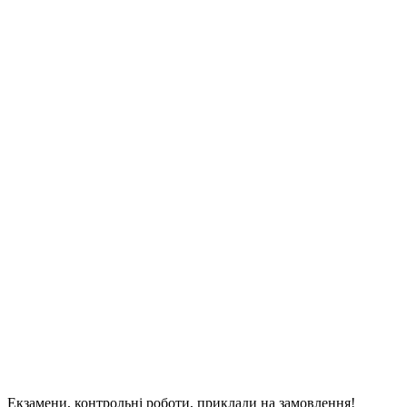
Екзамени, контрольні роботи, приклади на замовлення!