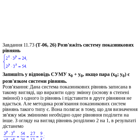
Завдання 11.73
(Т-06, 26) Розв'яжіть систему показникових
рівнянь
Запишіть у відповідь СУМУ
х
+ у
, якщо пара
(х
; у
)
є
0
0
0
0
розв'язком системи рівнянь.
Розв'язання:
Дана система показникових рівнянь записана в
такому вигляді, що виразити одну змінну (основу в степені
змінної) з одного із рівнянь і підставити в друге рівняння не
вдасться. Але методика розв'язання показникових систем
рівнянь такого типу є. Вона полягає в тому, що для визначення
зв'язку між змінними необхідно одне рівняння поділити на
інше. З огляду на вигляд рівнянь розділимо
2
на 1, в результаті
дістанемо