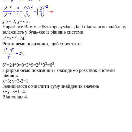
y-x=-2; y=x-2
.
Наразі все Вам має бути зрозуміло. Далі підставимо знайдену
залежність у будь-яке із рівнянь системи
x
x-2
2
*3
=24.
Розпишемо показники, щоб спростити
x
3
3
3
6
=24*9=8*3*9=2
*3
=6
.
Прирівнюємо показники і знаходимо розв'язок системи
рівнянь
x=3; y=3-2=1.
Залишилося обчислити суму знайдених значень
x+y=3+1=4.
Відповідь:
4.