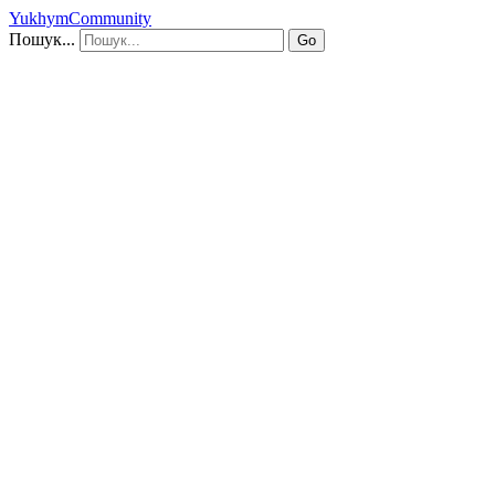
YukhymCommunity
Пошук...
Go