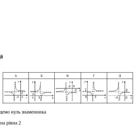
ії
йдемо нуль знаменника
на рівна 2