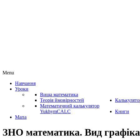
Menu
Навчання
Уроки
Вища математика
Теорія ймовірностей
Калькулято
Математичний калькулятор
YukhymCALC
Книги
Мапа
ЗНО математика. Вид графіка