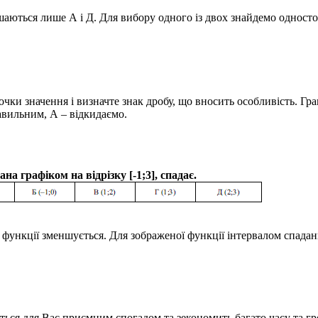
лишаються лише
А
і
Д
. Для вибору одного із двох знайдемо одност
очки значення і визначте знак дробу, що вносить особливість. Гр
авильним,
А
– відкидаємо.
ана графіком на відрізку
[-1;3],
спадає.
я функції зменшується. Для зображеної функції інтервалом спада
ься для Вас приємним спогадом та зекономить багато часу та гр