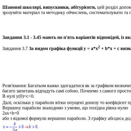
Шановні школярі, випускники, абітурієнти,
цей розділ допо
зрозуміти матеріал та методику обчислень, систематизувати та
Завдання 3.1 - 3.45 мають по п'ять варіантів відповідей, із
2
Завдання 3.7
За видом графіка функції
у = а*х
+ b*х + с
визн
Розв'язання:
Багатьом важко здогадатися як за графіком визначи
багато запитань відпадуть самі собою. Почнемо з самого просто
В нулі
у(0)=с<0.
Далі, оскільки у параболи вітки опущені донизу то коефіцієнт 
Вершину параболи знаходимо з умови, що похідна рівна нулю
2ax+b=0
або з відомої формули вершини параболи. З графіку абсциса до