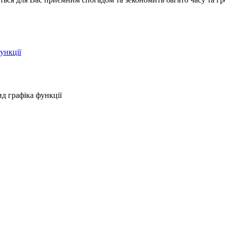
ункції
д графіка функції