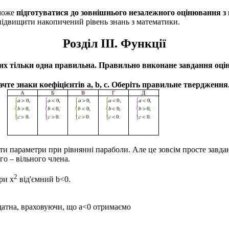
може
підготуватися до зовнішнього незалежного оцінювання з
 підвищити накопичений рівень знань з математики.
Розділ III. Функції
 яких тільки одна правильна. Правильно виконане завдання оці
ачте знаки коефіцієнтів
а, b, с.
Оберіть правильне твердження
ти параметри при рівнянні параболи. Але це зовсім просте завд
го – вільного члена.
2
при
х
від'ємний
b<0.
датна, враховуючи, що
a<0
отримаємо