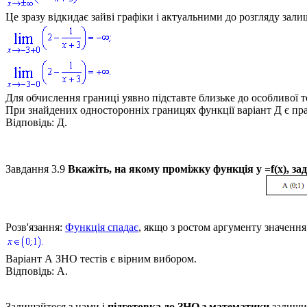
Це зразу відкидає зайві графіки і актуальними до розгляду за
Для обчислення границі уявно підставте близьке до особливої т
При знайдених односторонніх границях функції варіант
Д
є пр
Відповідь:
Д.
Завдання 3.9
Вкажіть, на якому проміжку функція
у =f(х),
зад
Розв'язання:
Функція спадає
, якщо з ростом аргументу значенн
Варіант
А
ЗНО тестів є вірним вибором.
Відповідь:
А.
Залишайтеся з нами і
підготовка до ЗНО з математики
залишит