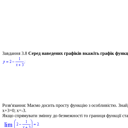
Завдання 3.8
Серед наведених графіків вкажіть графік функц
Розв'язання:
Маємо досить просту функцію з особливістю. Зна
x+3=0; x=-3.
Якщо спрямувати змінну до безмежності то границя функції ста