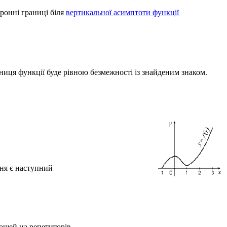
оронні границі біля
вертикальної асимптоти функції
аниця функції буде рівною безмежності із знайденим знаком.
ння є наступний
ошей на репетиторів.