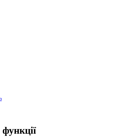
р
 функції