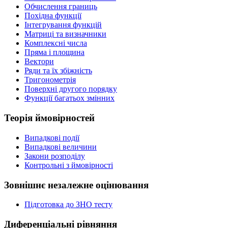
Обчислення границь
Похідна функції
Інтегрування функцій
Матриці та визначники
Комплексні числа
Пряма і площина
Вектори
Ряди та їх збіжність
Тригонометрія
Поверхні другого порядку
Функції багатьох змінних
Теорія ймовірностей
Випадкові події
Випадкові величини
Закони розподілу
Контрольні з ймовірності
Зовнішнє незалежне оцінювання
Підготовка до ЗНО тесту
Диференціальні рівняння