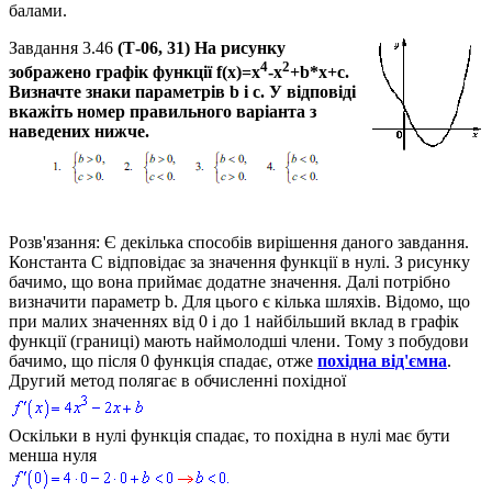
балами.
Завдання 3.46
(Т-06, 31) На рисунку
4
2
зображено графік функції
f(x)=x
-x
+b*x+с.
Визначте знаки параметрів
b
і
с
. У відповіді
вкажіть номер правильного варіанта з
наведених нижче.
Розв'язання:
Є декілька способів вирішення даного завдання.
Константа
C
відповідає за значення функції в нулі. З рисунку
бачимо, що вона приймає додатне значення. Далі потрібно
визначити параметр
b
. Для цього є кілька шляхів. Відомо, що
при малих значеннях від
0
і до
1
найбільший вклад в графік
функції (границі) мають наймолодші члени. Тому з побудови
бачимо, що після
0
функція спадає, отже
похідна від'ємна
.
Другий метод полягає в обчисленні похідної
Оскільки в нулі функція спадає, то похідна в нулі має бути
менша нуля