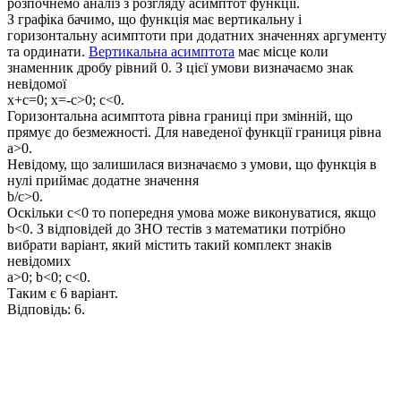
розпочнемо аналіз з розгляду асимптот функції.
З графіка бачимо, що функція має вертикальну і
горизонтальну асимптоти при додатних значеннях аргументу
та ординати.
Вертикальна асимптота
має місце коли
знаменник дробу рівний
0
. З цієї умови визначаємо знак
невідомої
x+c=0; x=-c>0; c<0.
Горизонтальна асимптота рівна границі при змінній, що
прямує до безмежності. Для наведеної функції границя рівна
a>0.
Невідому, що залишилася визначаємо з умови, що функція в
нулі приймає додатне значення
b/c>0.
Оскільки
c<0
то попередня умова може виконуватися, якщо
b<0.
З відповідей до ЗНО тестів з математики потрібно
вибрати варіант, який містить такий комплект знаків
невідомих
a>0; b<0; c<0.
Таким є
6
варіант.
Відповідь:
6.