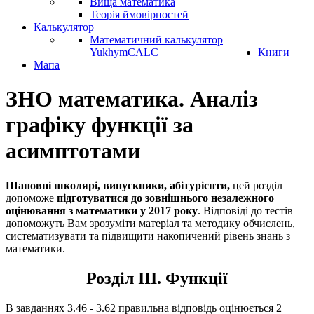
Вища математика
Теорія ймовірностей
Калькулятор
Математичний калькулятор
YukhymCALC
Книги
Мапа
ЗНО математика. Аналіз
графіку функції за
асимптотами
Шановні школярі, випускники, абітурієнти,
цей розділ
допоможе
підготуватися до зовнішнього незалежного
оцінювання з математики у 2017 року
. Відповіді до тестів
допоможуть Вам зрозуміти матеріал та методику обчислень,
систематизувати та підвищити накопичений рівень знань з
математики.
Розділ III. Функції
В завданнях 3.46 - 3.62 правильна відповідь оцінюється 2