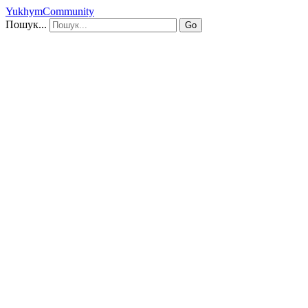
YukhymCommunity
Пошук...
Go