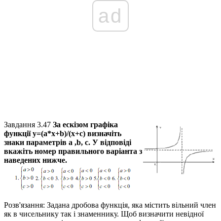
ad
Завдання 3.47
За ескізом графіка
функції
у=(a*x+b)/(x+c)
визначіть
знаки параметрів
а ,b, c
. У відповіді
вкажіть номер правильного варіанта з
наведених нижче.
Розв'язання:
Задана дробова функція, яка містить вільний член
як в чисельнику так і знаменнику. Щоб визначити невідної