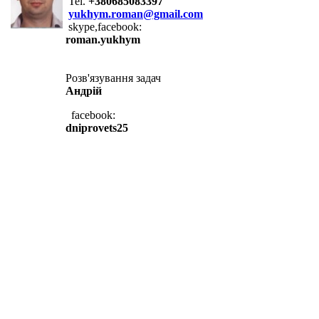
Tel.
+380685083397
yukhym.roman@gmail.com
skype,facebook:
roman.yukhym
Розв'язування задач
Андрій
facebook:
dniprovets25