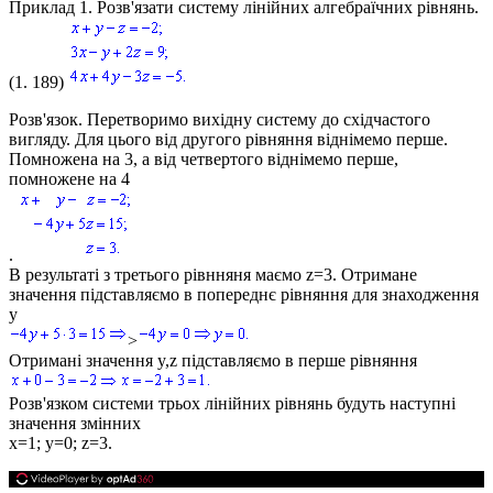
Приклад 1.
Розв'язати систему лінійних алгебраїчних рівнянь.
(1. 189)
Розв'язок.
Перетворимо вихідну систему до східчастого
вигляду. Для цього від другого рівняння віднімемо перше.
Помножена на 3, а від четвертого віднімемо перше,
помножене на 4
.
В результаті з третього рівнняня маємо
z=3
. Отримане
значення підставляємо в попереднє рівняння для знаходження
y
>
Отримані значення
y,z
підставляємо в перше рівняння
Розв'язком системи трьох лінійних рівнянь будуть наступні
значення змінних
x=1; y=0; z=3.