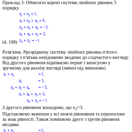
Приклад 3.
Обчисити корені системи лінійних рівнянь 5
порядку.
(4. 198)
Розв'язок.
Ррозріджену систему лінійних рівнянь п'ятого
порядку з п'ятьма невідомими зводимо до східчастого вигляду.
Від другого рівняння віднімаємо перше і записуємо у
зручному для аналізу вигляді (змінні під змінними)
З другого рівняння знаходимо, що
x
=3
.
3
Підставляємо значення у всі нижчі рівнняння та переносимо
за знак рівності. Також поміняємо друге з третім рівняння
місцями