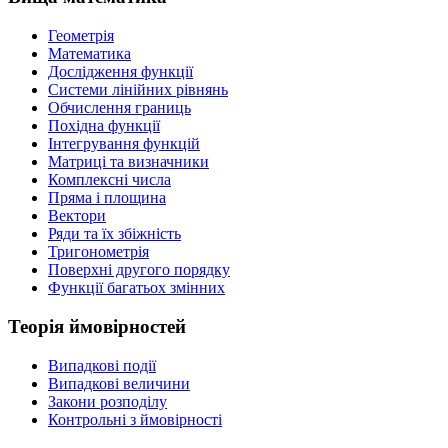
Геометрія
Математика
Дослідження функції
Системи лінійних рівнянь
Обчислення границь
Похідна функції
Інтегрування функцій
Матриці та визначники
Комплексні числа
Пряма і площина
Вектори
Ряди та їх збіжність
Тригонометрія
Поверхні другого порядку
Функції багатьох змінних
Теорія ймовірностей
Випадкові події
Випадкові величини
Закони розподілу
Контрольні з ймовірності