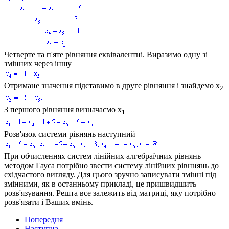
Четверте та п'яте рівняння еквівалентні. Виразимо одну зі
змінних через іншу
Отримане значення підставимо в друге рівняння і знайдемо
x
2
З першого рівняння визначаємо
x
1
Розв'язок системи рівнянь наступний
При обчисленнях систем лінійних алгебраїчних рівнянь
методом Гауса потрібно звеcти систему лінійних рівннянь до
східчастого вигляду. Для цього зручно записувати змінні під
змінними, як в останньому прикладі, це пришвидшить
розв'язування. Решта все залежить від матриці, яку потрібно
розв'язати і Ваших вмінь.
Попередня
Наступна