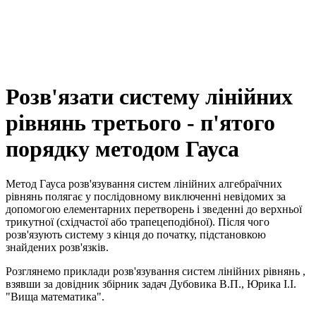
Розв'язати систему лінійних
рівнянь третього - п'ятого
порядку методом Гауса
Метод Гауса розв'язування систем лінійних алгебраїчних
рівнянь полягає у послідовному виключенні невідомих за
допомогою елементарних перетворень і зведенні до верхньої
трикутної (східчастої або трапецеподібної). Після чого
розв'язують систему з кінця до початку, підстановкою
знайдених розв'язків.
Розглянемо приклади розв'язування систем лінійних рівнянь ,
взявши за довідник збірник задач Дубовика В.П., Юрика І.І.
"Вища математика".