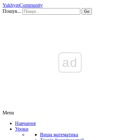
YukhymCommunity
Пошук...
Go
ad
Menu
Навчання
Уроки
Вища математика