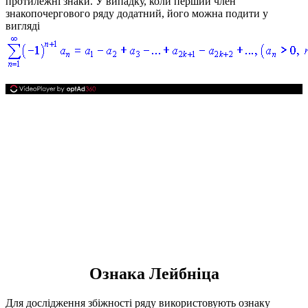
протилежні знаки. У випадку, коли перший член
знакопочергового ряду додатний, його можна подити у
вигляді
Ознака Лейбніца
Для дослідження збіжності ряду використовують
ознаку