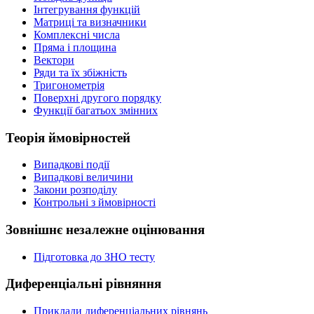
Інтегрування функцій
Матриці та визначники
Комплексні числа
Пряма і площина
Вектори
Ряди та їх збіжність
Тригонометрія
Поверхні другого порядку
Функції багатьох змінних
Теорія ймовірностей
Випадкові події
Випадкові величини
Закони розподілу
Контрольні з ймовірності
Зовнішнє незалежне оцінювання
Підготовка до ЗНО тесту
Диференціальні рівняння
Приклади диференціальних рівнянь