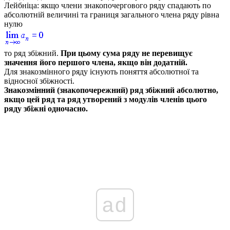
Лейбніца:
якщо члени знакопочергового ряду спадають по
абсолютній величині та границя загального члена ряду рівна
нулю
то ряд збіжний.
При цьому сума ряду не перевищує
значення його першого члена, якщо він додатній.
Для знакозмінного ряду існують поняття абсолютної та
відносної збіжності.
Знакозмінний (знакопочережний) ряд збіжний абсолютно,
якщо цей ряд та ряд утворений з модулів членів цього
ряду збіжні одночасно.
ad