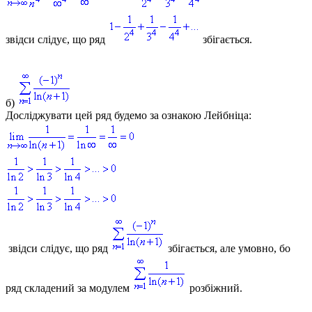
звідси слідує, що ряд
збігається.
б)
Досліджувати цей ряд будемо за ознакою Лейбніца:
звідси слідує, що ряд
збігається, але умовно, бо
ряд складений за модулем
розбіжний.