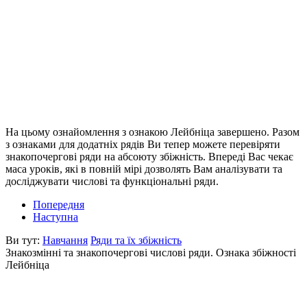
На цьому ознайомлення з ознакою Лейбніца завершено. Разом
з ознаками для додатніх рядів Ви тепер можете перевіряти
знакопочергові ряди на абсоюту збіжність. Впереді Вас чекає
маса уроків, які в повній мірі дозволять Вам аналізувати та
досліджувати числові та функціональні ряди.
Попередня
Наступна
Ви тут:
Навчання
Ряди та їх збіжність
Знакозмінні та знакопочергові числові ряди. Ознака збіжності
Лейбніца