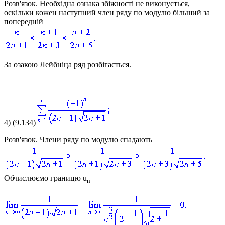
Розв'язок.
Необхідна ознака збіжності не виконується,
оскільки кожен наступний член ряду по модулю більший за
попередній
За озакою Лейбніца ряд розбігається.
4)
(9.134)
Розв'язок.
Члени ряду по модулю спадають
Обчислюємо границю
u
n