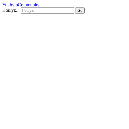
YukhymCommunity
Пошук...
Go