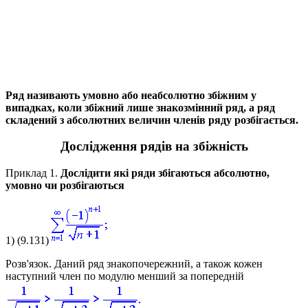
Ряд називають умовно або неабсолютно збіжним
у
випадках, коли збіжний лише знакозмінний ряд, а ряд
складений з абсолютних величин членів ряду розбігається.
Дослідження рядів на збіжність
Приклад 1.
Дослідити які ряди збігаються абсолютно,
умовно чи розбігаються
1)
(9.131)
Розв'язок.
Даний ряд знакопочережний, а також кожен
наступний член по модулю менший за попередній