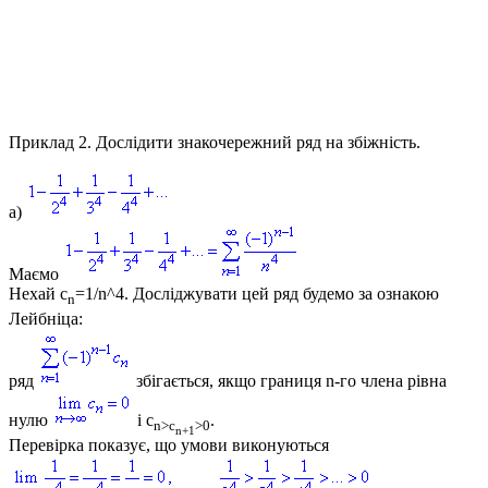
Приклад 2.
Дослідити знакочережний ряд на збіжність.
а)
Маємо
Нехай
c
=1/n^4
. Досліджувати цей ряд будемо за ознакою
n
Лейбніца:
ряд
збігається, якщо границя n-го члена рівна
нулю
і
c
.
n>c
>0
n+1
Перевірка показує, що умови виконуються