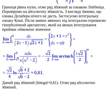
Границя рівна нулю, отже ряд збіжний за ознакою Лейбніца.
Перевіримо на абсолютну збіжність. З вигляду бачимо, що
ознака Делабера нічого не дасть. Застосуємо інтегральну
ознаку Коші. Після заміни змінних під інтегралом отримаємо
гіперболічний арктангенс, який на межах інтегрування
приймає обмежене значення
Даний ряд збіжний (
Integal=0,81
). Отже ряд абсолютно
збіжний.