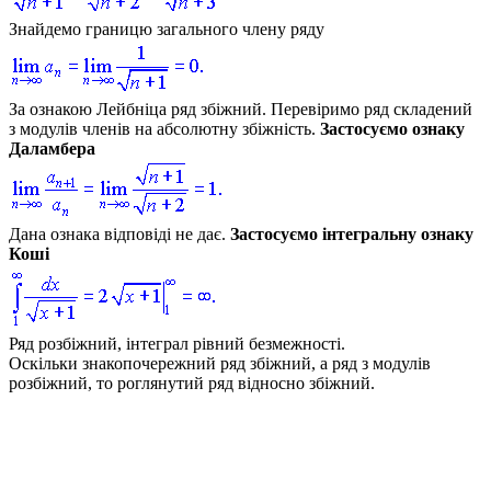
Знайдемо границю загального члену ряду
За ознакою Лейбніца ряд збіжний. Перевіримо ряд складений
з модулів членів на абсолютну збіжність.
Застосуємо ознаку
Даламбера
Дана ознака відповіді не дає.
Застосуємо інтегральну ознаку
Коші
Ряд розбіжний, інтеграл рівний безмежності.
Оскільки знакопочережний ряд збіжний, а ряд з модулів
розбіжний, то роглянутий ряд відносно збіжний.