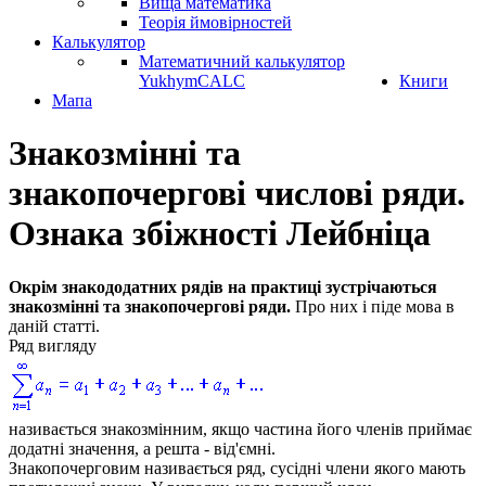
Вища математика
Теорія ймовірностей
Калькулятор
Математичний калькулятор
YukhymCALC
Книги
Мапа
Знакозмінні та
знакопочергові числові ряди.
Ознака збіжності Лейбніца
Окрім знакододатних рядів на практиці зустрічаються
знакозмінні та знакопочергові ряди.
Про них і піде мова в
даній статті.
Ряд вигляду
називається
знакозмінним,
якщо частина його членів приймає
додатні значення, а решта - від'ємні.
Знакопочерговим
називається ряд, сусідні члени якого мають