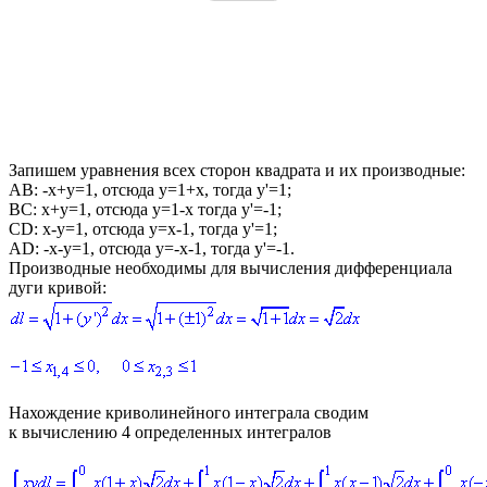
Запишем уравнения всех сторон квадрата и их производные:
AB:
-x+y=1
, отсюда
y=1+x
, тогда
y'=1
;
BC:
x+y=1
, отсюда
y=1-x
тогда
y'=-1
;
CD:
x-y=1
, отсюда
y=x-1
, тогда
y'=1
;
AD:
-x-y=1
, отсюда
y=-x-1
, тогда
y'=-1
.
Производные необходимы для вычисления дифференциала
дуги кривой:
Нахождение криволинейного интеграла сводим
к вычислению 4 определенных интегралов