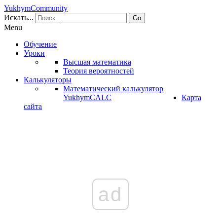
YukhymCommunity
Искать...
Go
Menu
Обучение
Уроки
Высшая математика
Теория вероятностей
Калькуляторы
Математический калькулятор
YukhymCALC
Карта
сайта
ad