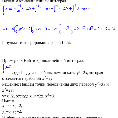
Находим криволинейный интеграл
Результат интегрирования равен I=24.
Пример 6.3
Найти криволинейный интеграл:
2
, где
L
- дуга параболы лемнискаты
y
=2x
, которая
2
отсекается параболой
x
=2y
.
2
Решение:
Найдем точки пересечения двух парабол
y
=2x
и
2
x
=2y
:
2
4
3
y=x
/2
, отсюда
x
/4=2x, x
=8
.
Имеем
x
=0, x
=2;
1
2
y
=0, y
=2
.
1
2
График парабол на нужном нам интервале приведен на