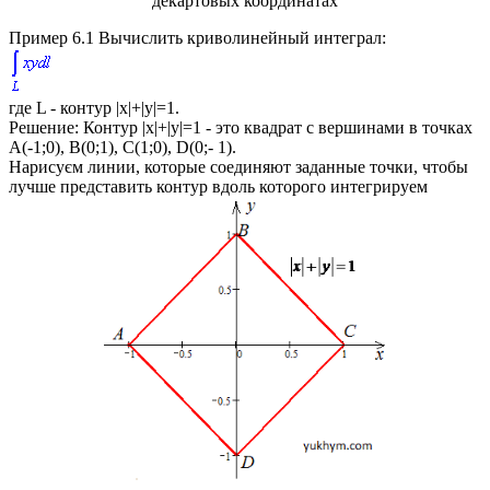
декартовых координатах
Пример 6.1
Вычислить криволинейный интеграл:
где
L
- контур
|x|+|y|=1
.
Решение:
Контур
|x|+|y|=1
- это квадрат с вершинами в точках
A(-1;0), B(0;1), C(1;0), D(0;- 1)
.
Нарисуєм линии, которые соединяют заданные точки, чтобы
лучше представить контур вдоль которого интегрируем