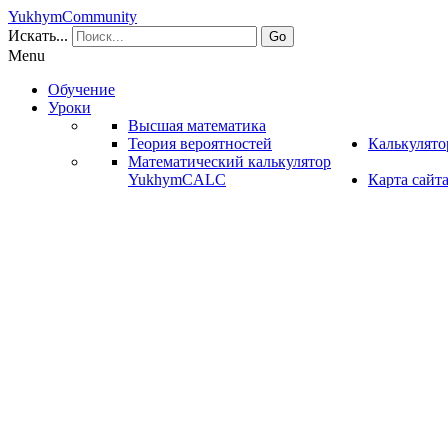
YukhymCommunity
Искать...
Go
Menu
Обучение
Уроки
Высшая математика
Теория вероятностей
Калькулят
Математический калькулятор
YukhymCALC
Карта сайт