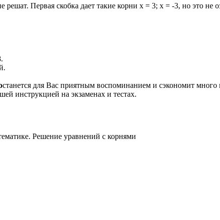
е решат. Первая скобка дает такие корни
x = 3; x = -3
, но это не
.
й.
о
станется для Вас приятным воспоминанием и сэкономит много 
шей инструкцией на экзаменах и тестах.
тематике. Решение уравнений с корнями