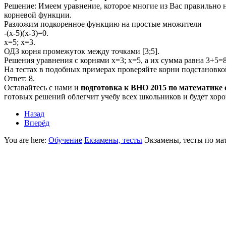
Решение:
Имеем уравнение, которое многие из Вас правильно н
корневой функции.
Разложим подкоренное функцию на простые множители
-(x-5)(x-3)=0.
x=5; x=3.
ОДЗ корня промежуток между точками
[3;5].
Решения уравнения с корнями
x=3; x=5,
а их сумма равна
3+5=8
На тестах в подобных примерах проверяйте корни подстановко
Ответ:
8.
Оставайтесь с нами и
подготовка к ВНО 2015 по математике 
готовых решений облегчит учебу всех школьников и будет хоро
Назад
Вперёд
You are here:
Обучение
Екзамены, тесты
Экзамены, тесты по ма