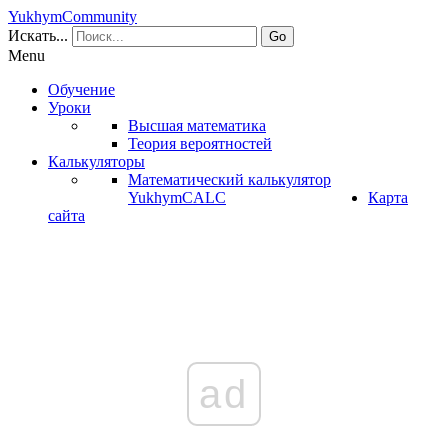
YukhymCommunity
Искать...
Go
Menu
Обучение
Уроки
Высшая математика
Теория вероятностей
Калькуляторы
Математический калькулятор
YukhymCALC
Карта
сайта
ad