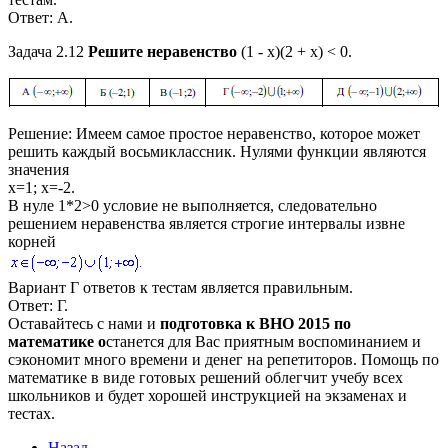
Ответ:
A.
Задача 2.12
Решите неравенство
(1 - х)(2 + х) < 0.
Решение:
Имеем самое простое неравенство, которое может
решить каждый восьмиклассник. Нулями функции являются
значения
x=1; x=-2.
В нуле
1*2>0
условие не выполняется, следовательно
решением неравенства является строгие интервалы извне
корней
Вариант Г ответов к тестам является правильным.
Ответ:
Г.
Оставайтесь с нами и
подготовка к ВНО 2015 по
математике о
станется для Вас приятным воспоминанием и
сэкономит много времени и денег на репетиторов. Помощь по
математике в виде готовых решений облегчит учебу всех
школьников и будет хорошей инструкцией на экзаменах и
тестах.
Назад