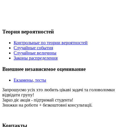
Теория вероятностей
Контрольные по теории вероятностей
Случайные события
Случайные величины
Законы распределения
Внешнее независимое оценивание
Екзамены, тесты
Запрошуємо усіх хто любить цікаві задачі та головоломки
відвідати групу!
Зараз діє акція - підтримай студента!
Знижки на роботи + безкоштовні консультації.
Контакты