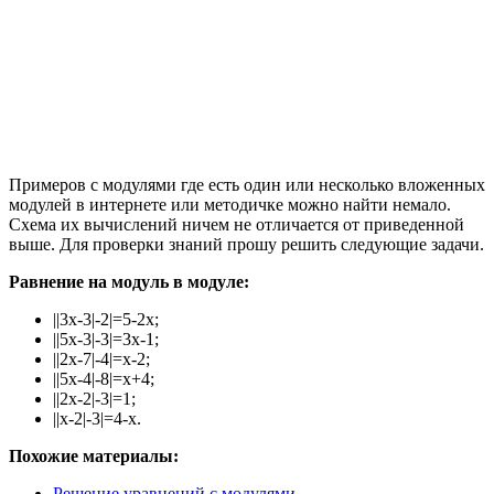
Примеров с модулями где есть один или несколько вложенных
модулей в интернете или методичке можно найти немало.
Схема их вычислений ничем не отличается от приведенной
выше. Для проверки знаний прошу решить следующие задачи.
Равнение на модуль в модуле:
||3x-3|-2|=5-2x;
||5x-3|-3|=3x-1;
||2x-7|-4|=x-2;
||5x-4|-8|=x+4;
||2x-2|-3|=1;
||x-2|-3|=4-x.
Похожие материалы:
Решение уравнений с модулями