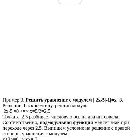
Пример 3.
Решить уравнение с модулем
||2x-5|-1|=x+3.
Решение:
Раскроем внутренний модуль
|2x-5|=0
<=>
x=5/2=2,5.
Точка
x=2,5
разбивает числовую ось на два интервала.
Соответственно,
подмодульная функция
меняет знак при
переходе через
2,5.
Выпишем условие на решение с правой
стороны уравнения с модулем.
x+3>=0
->
x>=-3
.