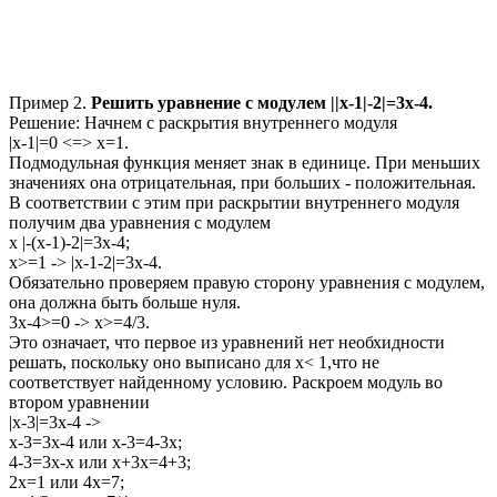
Пример 2.
Решить уравнение с модулем
||x-1|-2|=3x-4.
Решение:
Начнем с раскрытия внутреннего модуля
|x-1|=0
<=>
x=1.
Подмодульная функция меняет знак в единице. При меньших
значениях она отрицательная, при больших - положительная.
В соответствии с этим при раскрытии внутреннего модуля
получим два уравнения с модулем
x |-(x-1)-2|=3x-4;
x>=1 -> |x-1-2|=3x-4.
Обязательно проверяем правую сторону уравнения с модулем,
она должна быть больше нуля.
3x-4>=0
->
x>=4/3.
Это означает, что первое из уравнений нет необхидноcти
решать, поcкольку оно выпиcано для
x< 1,
что не
соответствует найденному условию. Раскроем модуль во
втором уравнении
|x-3|=3x-4
->
x-3=3x-4
или
x-3=4-3x;
4-3=3x-x
или
x+3x=4+3;
2x=1
или
4x=7;