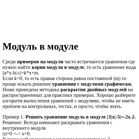
Модуль в модуле
Среди
примеров на модули
часто встречаются уравнения где
нужно найти
корни модуля в модуле
, то есть уравнение вида
||a*x-b|-c|=k*x+m
.
Если
k=0
, то есть правая сторона равна постоянной
(m)
то
проще искать решение
уравнения с модулями графически.
Ниже приведена методика
раскрытия двойных модулей
на
распространенных для практики примерах. Хорошо разберите
алгоритм вычисления уравнений с модулями, чтобы не иметь
проблем на контрольных, тестах, и просто, чтобы знать.
Пример 1.
Решить уравнение модуль в модуле
|3|x|-5|=-2x-2.
Решение:
Всегда начинают раскрывать уравнения с
внутреннего модуля
|x|=0
<->
x=0.