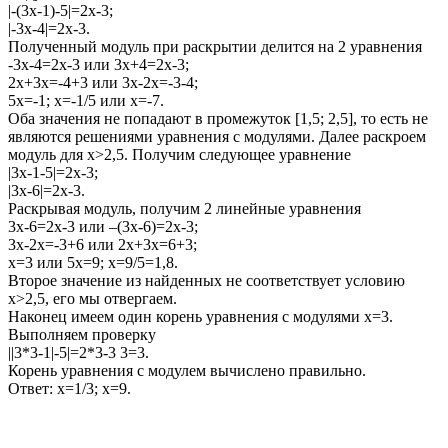
|-(3x-1)-5|=2x-3;
|-3x-4|=2x-3.
Полученный модуль при раскрытии делится на 2 уравнения
-3x-4=2x-3
или
3x+4=2x-3;
2x+3x=-4+3
или
3x-2x=-3-4;
5x=-1; x=-1/5
или
x=-7
.
Оба значения не попадают в промежуток
[1,5; 2,5]
, то есть не
являются решениями уравнения с модулями. Далее раскроем
модуль для
x>2,5
. Получим следующее уравнение
|3x-1-5|=2x-3;
|3x-6|=2x-3
.
Раскрывая модуль, получим 2 линейные уравнения
3x-6=2x-3
или
–(3x-6)=2x-3;
3x-2x=-3+6
или
2x+3x=6+3;
x=3
или
5x=9; x=9/5=1,8.
Второе значение из найденных не соответствует условию
x>2,5
, его мы отвергаем.
Наконец имеем один корень уравнения с модулями
x=3
.
Выполняем проверку
||3*3-1|-5|=2*3-3 3=3
.
Корень уравнения с модулем вычислено правильно.
Ответ:
x=1/3; x=9.