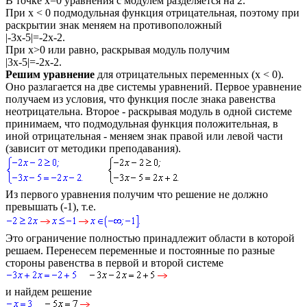
В точке
x=0
уравнения с модулем разделяется на
2
.
При
x < 0
подмодульная функция отрицательная, поэтому при
раскрытии знак меняем на противоположный
|-3x-5|=-2x-2.
При
x>0
или равно, раскрывая модуль получим
|3x-5|=-2x-2
.
Решим уравнение
для отрицательных переменных
(x < 0)
.
Оно разлагается на две системы уравнений. Первое уравнение
получаем из условия, что функция после знака равенства
неотрицательна. Второе - раскрывая модуль в одной системе
принимаем, что подмодульная функция положительная, в
иной отрицательная - меняем знак правой или левой части
(зависит от методики преподавания).
Из первого уравнения получим что решение не должно
превышать
(-1)
, т.е.
Это ограничение полностью принадлежит области в которой
решаем. Перенесем переменные и постоянные по разные
стороны равенства в первой и второй системе
и найдем решение