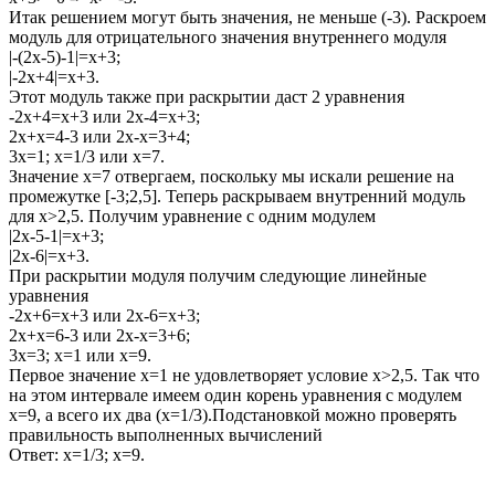
Итак решением могут быть значения, не меньше
(-3)
. Раскроем
модуль для отрицательного значения внутреннего модуля
|-(2x-5)-1|=x+3;
|-2x+4|=x+3.
Этот модуль также при раскрытии даст 2 уравнения
-2x+4=x+3
или
2x-4=x+3;
2x+x=4-3
или
2x-x=3+4;
3x=1; x=1/3
или
x=7
.
Значение
x=7
отвергаем, поскольку мы искали решение на
промежутке
[-3;2,5].
Теперь раскрываем внутренний модуль
для
x>2,5
. Получим уравнение с одним модулем
|2x-5-1|=x+3;
|2x-6|=x+3.
При раскрытии модуля получим следующие линейные
уравнения
-2x+6=x+3
или
2x-6=x+3;
2x+x=6-3
или
2x-x=3+6;
3x=3; x=1
или
x=9
.
Первое значение
x=1
не удовлетворяет условие
x>2,5.
Так что
на этом интервале имеем один корень уравнения с модулем
x=9,
а всего их два
(x=1/3)
.Подстановкой можно проверять
правильность выполненных вычислений
Ответ:
x=1/3; x=9.