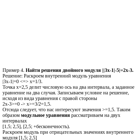
Пример 4.
Найти решения двойного модуля
||3x-1|-5|=2x-3.
Решение:
Раскроем внутренний модуль уравнения
|3x-1|=0
<=>
x=1/3.
Точка
x=2,5
делит числовую ось на два интервала, а заданное
уравнение на два случая. Записываем условие на решение,
исходя из вида уравнения с правой стороны
2x-3>=0
->
x>=3/2=1,5.
Отсюда следует, что нас интересуют значения
>=1,5
. Таким
образом
модульное уравнения
рассматриваем на двух
интервалах
[1,5; 2,5], [2,5; +бесконечность)
.
Раскроем модуль при отрицательных значениях внутреннего
модуля
[1,5; 2,5]