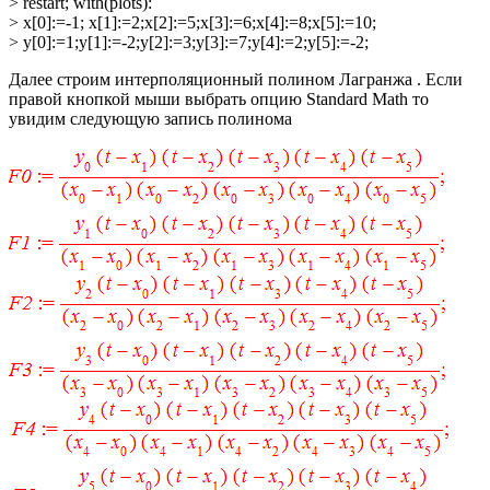
> restart; with(plots):
> x[0]:=-1; x[1]:=2;x[2]:=5;x[3]:=6;x[4]:=8;x[5]:=10;
> y[0]:=1;y[1]:=-2;y[2]:=3;y[3]:=7;y[4]:=2;y[5]:=-2;
Далее строим интерполяционный полином Лагранжа . Если
правой кнопкой мыши выбрать опцию
Standard Math
то
увидим следующую запись полинома