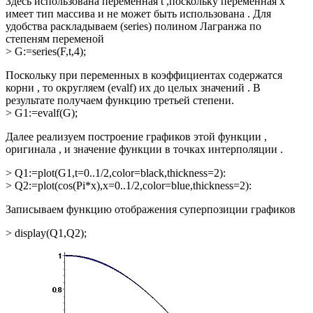
Здесь использована переменная
t
,поскольку переменная
x
имеет тип массива и не может быть использована . Для
удобства раскладываем
(series)
полином Лагранжа по
степеням переменой
> G:=series(F,t,4);
Поскольку при переменных в коэффициентах содержатся
корни , то округляем
(evalf)
их до целых значений . В
результате получаем функцию третьей степени.
> G1:=evalf(G);
Далее реализуем построение графиков этой функции ,
оригинала , и значение функции в точках интерполяции .
> Q1:=plot(G1,t=0..1/2,color=black,thickness=2):
> Q2:=plot(cos(Pi*x),x=0..1/2,color=blue,thickness=2):
Записываем функцию отображения суперпозиции графиков
> display(Q1,Q2);