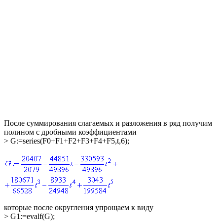
После суммирования слагаемых и разложения в ряд получим
полином с дробными коэффициентами
> G:=series(F0+F1+F2+F3+F4+F5,t,6);
которые после округления упрощаем к виду
> G1:=evalf(G);