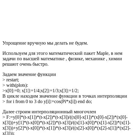
Упрощение вручную мы делать не будем.
Используем для этого математический пакет
Maple
, в нем
задачи по высшей математике , физике, механике , химии
решают очень быстро.
Задаем значение функции
> restart;
> with(plots):
>x[0]:=0; x[1]:=1/4;x[2]:=1/3;x[3]:=1/2;
В цикле находим значение функции в точках интерполяции
> for i from 0 to 3 do y[i]:=cos(Pi*x[i]) end do;
Далее строим интерполяционный многочлен
> F:=y[0]*(t-x[1])*(t-x[2])*(t-x[3])/((x[0]-x[1])*(x[0]-x[2])*(x[0]-
x[3]))+y[1]*(t-x[0])*(t-x[2])*(t-x[3])/((x[1]-x[0])*(x[1]-x[2])*(x[1]-
x[3]))+y[2]*(t-x[0])*(t-x[1])*(t-x[3])/((x[2]-x[0])*(x[2]-x[1])*(x[2]-
x[3]));