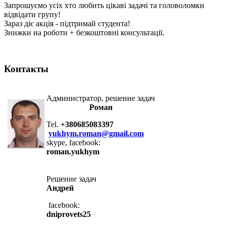
Запрошуємо усіх хто любить цікаві задачі та головоломки
відвідати групу!
Зараз діє акція - підтримай студента!
Знижки на роботи + безкоштовні консультації.
Контакты
Администратор, решение задач
Роман
Tel.
+380685083397
yukhym.roman@gmail.com
skype, facebook:
roman.yukhym
Решение задач
Андрей
facebook:
dniprovets25