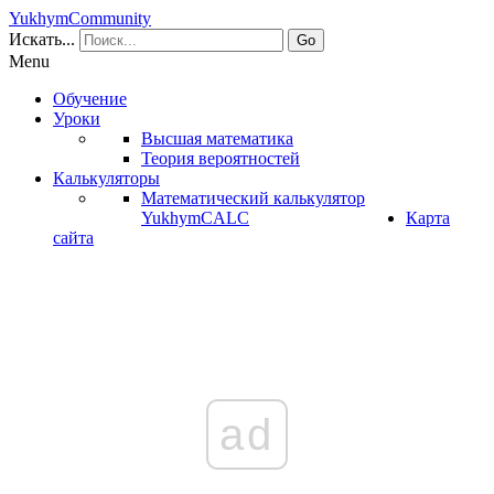
YukhymCommunity
Искать...
Go
Menu
Обучение
Уроки
Высшая математика
Теория вероятностей
Калькуляторы
Математический калькулятор
YukhymCALC
Карта
сайта
ad