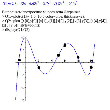
Выполняем построение многочлена Лагранжа
> Q1:=plot(G1,t=-1.5..10.5,color=blue, thickness=2):
> Q2:=plot([[x[0],y[0]],[x[1],y[1]],[x[2],y[2]],[x[3],y[3]],[x[4],y[4]],
[x[5],y[5]]],style=point):
> display(Q1,Q2);