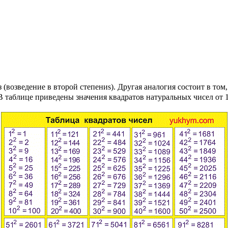
з (возведение в второй степениs). Другая аналогия состоит в то
 В таблице приведены значения квадратов натуральных чисел от