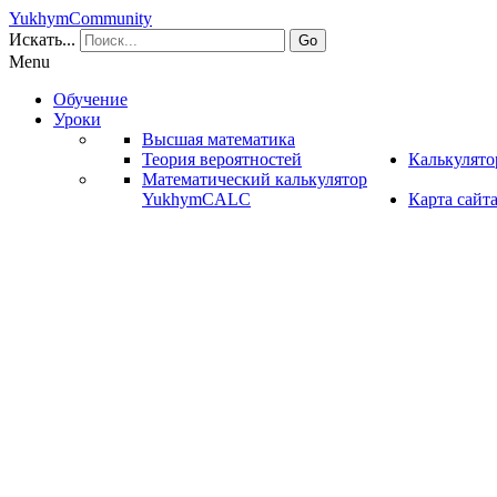
YukhymCommunity
Искать...
Go
Menu
Обучение
Уроки
Высшая математика
Теория вероятностей
Калькулят
Математический калькулятор
YukhymCALC
Карта сайт