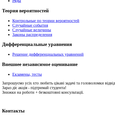
Ряды
Теория вероятностей
Контрольные по теории вероятностей
Случайные события
Случайные величины
Законы распределения
Дифференциальные уравнения
Решение дифференциальных уравнений
Внешнее независимое оценивание
Екзамены, тесты
Запрошуємо усіх хто любить цікаві задачі та головоломки відві
Зараз діє акція - підтримай студента!
Знижки на роботи + безкоштовні консультації.
Контакты