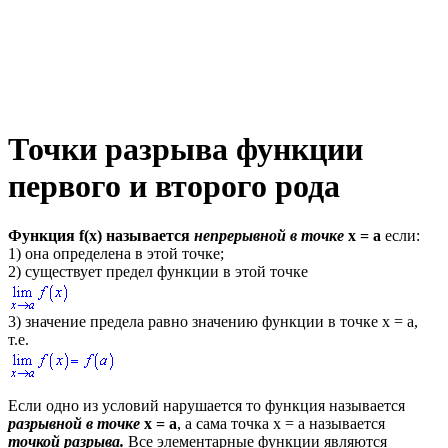
Точки разрыва функции
первого и второго рода
Функция
f(x)
называется
непрерывной в точке
х = а
если:
1) она определена в этой точке;
2) существует предел функции в этой точке
3) значение предела равно значению функции в точке
х = а,
т.е.
Если одно из условий нарушается то функция называется
разрывной в точке
х = а
, а сама точка
х = а
называется
точкой разрыва.
Все элементарные функции являются