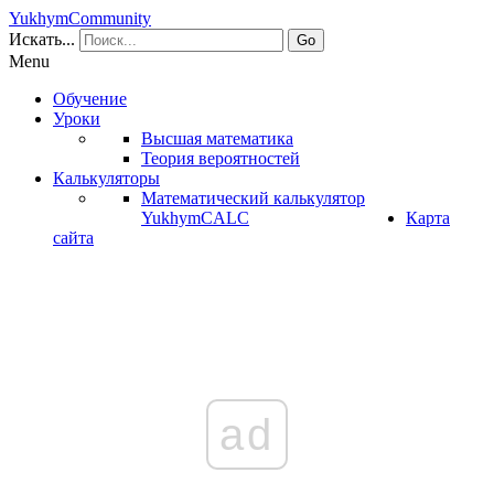
YukhymCommunity
Искать...
Go
Menu
Обучение
Уроки
Высшая математика
Теория вероятностей
Калькуляторы
Математический калькулятор
YukhymCALC
Карта
сайта
ad