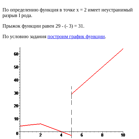
По определению функция в точке
x = 2
имеет неустранимый
разрыв І рода.
Прыжок функции равен
29 - (- 3) = 31.
По условию задания
построим график функции
.