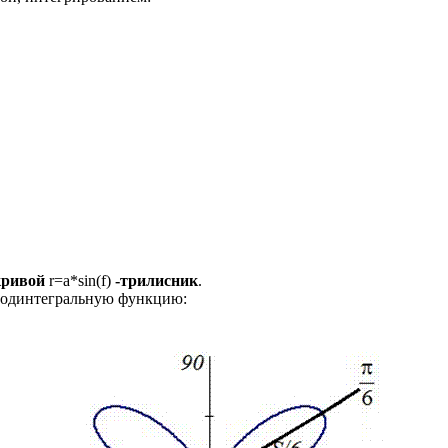
кривой
r=a*sin(
f
)
-трилисник
.
подинтегральную функцию: