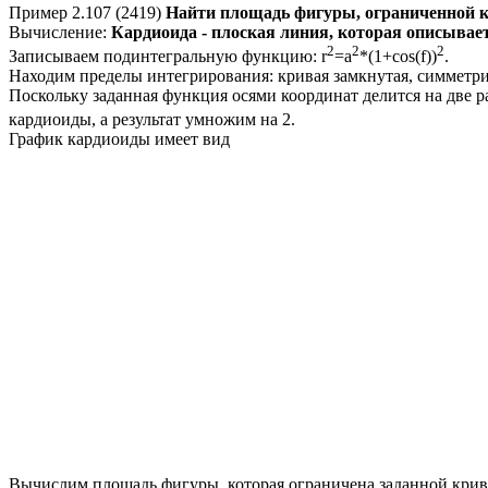
Пример 2.107 (2419)
Найти площадь фигуры, ограниченной
Вычисление:
Кардиоида - плоская линия, которая описывае
2
2
2
Записываем подинтегральную функцию:
r
=a
*(1+cos(
f
))
.
Находим пределы интегрирования: кривая замкнутая, симметр
Поскольку заданная функция осями координат делится на две 
кардиоиды, а результат умножим на 2.
График кардиоиды имеет вид
Вычислим площадь фигуры, которая ограничена заданной крив