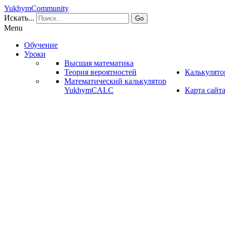
YukhymCommunity
Искать...
Go
Menu
Обучение
Уроки
Высшая математика
Теория вероятностей
Калькулят
Математический калькулятор
YukhymCALC
Карта сайт