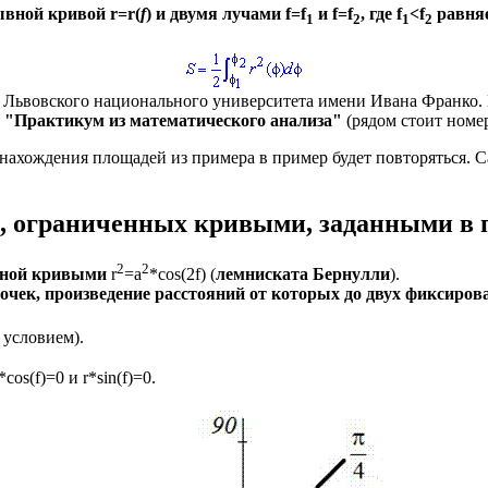
рывной кривой
r=r(
f
)
и двумя лучами
f
=
f
и
f=f
, где
f
<
f
равня
1
2
1
2
а Львовского национального университета имени Ивана Франко.
. "Практикум из математического анализа"
(рядом стоит номе
нахождения площадей из примера в пример будет повторяться.
, ограниченных кривыми, заданными в 
2
2
нной кривыми
r
=a
*cos(2
f
)
(
лемниската Бернулли
).
очек, произведение расстояний от которых до двух фиксиров
 условием).
*cos(
f
)=0
и
r*sin(
f
)=0
.