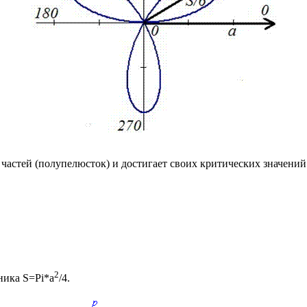
частей (полупелюсток) и достигает своих критических значени
2
тника
S=Pi*a
/4
.