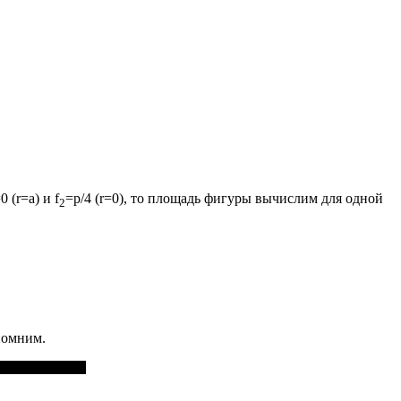
=0
(
r=a
) и
f
=p/4
(
r=0
), то площадь фигуры вычислим для одной
2
помним.