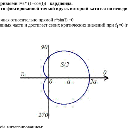
 кривыми
r=a* (1+cos(
f
)) -
кардиоида.
тся фиксированной точкой круга, который катится по непод
ичная относительно прямой
r*sin(
f
) =0
.
равных части и достигает своих критических значений при
f
=0
(
1
ой, интегрированием: