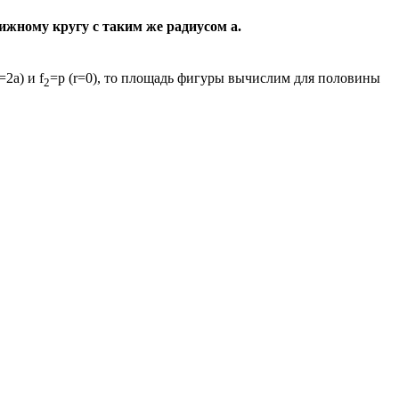
вижному кругу с таким же радиусом
a
.
r=2a
) и
f
=p
(
r=0
), то площадь фигуры вычислим для половины
2