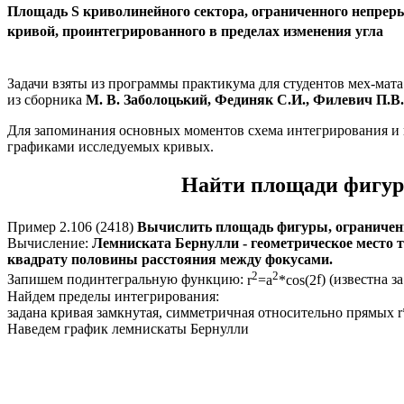
Площадь
S
криволинейного сектора, ограниченного непре
кривой, проинтегрированного в пределах изменения угла
Задачи взяты из программы практикума для студентов мех-мат
из сборника
М. В. Заболоцький
, Фединяк С.И., Филевич П.В
Для запоминания основных моментов схема интегрирования и 
графиками исследуемых кривых.
Найти площади фигур
Пример 2.106 (2418)
Вычислить площадь фигуры, ограниче
Вычисление:
Лемниската Бернулли - геометрическое место т
квадрату половины расстояния между фокусами.
2
2
Запишем подинтегральную функцию:
r
=a
*cos(2
f
)
(известна за
Найдем пределы интегрирования:
задана кривая замкнутая, симметричная относительно прямых
r
Наведем график лемнискаты Бернулли