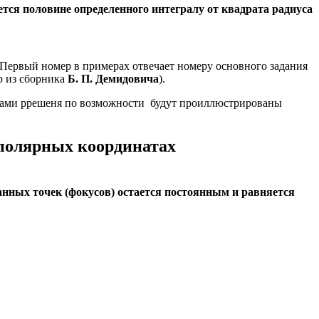
ется половине определенного интегралу от квадрата радиуса
 Первый номер в примерах отвечает номеру основного задания
р из сборника
Б. П. Демидовича
).
 Сами ррешеня по возможности будут проиллюстрированы
полярных координатах
анных точек (фокусов) остается постоянным и равняется