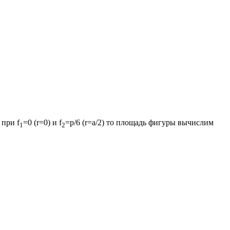
й при
f
=0
(
r=0
) и
f
=p/6
(
r=a/2
) то площадь фигуры вычислим
1
2