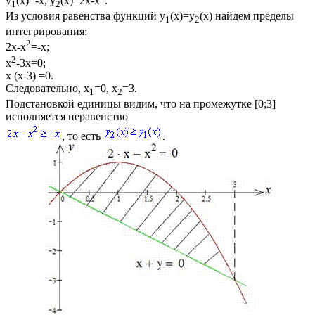
y
(x)=-x, y
(x)=2x-x
.
1
2
Из условия равенства функций
y
(x)=y
(x)
найдем пределы
1
2
интегрирования:
2
2x-x
=-x;
2
x
-3x=0;
x (x-3) =0.
Следовательно,
x
=0, x
=3.
1
2
Подстановкой единицы видим, что на промежутке
[0;3]
исполняется неравенство
, то есть
.