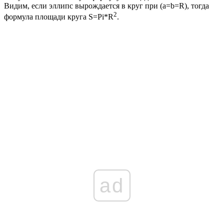
Видим, если эллипс вырождается в круг при (
a=b=R
), тогда
2
формула площади круга
S=Pi*R
.
ad