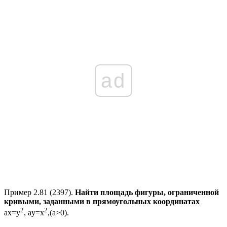
ad
Пример 2.81 (2397).
Найти площадь фигуры, ограниченной
кривыми, заданными в прямоугольных координатах
2
2
ax=y
, ay=x
,(a>0).