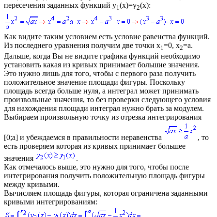
пересечения заданных функций
y
(x)=y
(x)
:
1
2
Как видите таким условием есть условие равенства функций.
Из последнего уравнения получим две точки
x
=0, x
=a
.
1
2
Дальше, когда Вы не видите графика функций необходимо
установить какая из кривых принимает большие значения.
Это нужно лишь для того, чтобы с первого раза получить
положительное значение площади фигуры. Поскольку
площадь всегда больше нуля, а интеграл может принимать
произвольные значения, то без проверки следующего условия
для нахождения площади интеграл нужно брать за модулем.
Выбираем произвольную точку из отрезка интегрирования
[0;a]
и убеждаемся в правильности неравенства
, то
есть проверяем которая из кривых принимает большее
значения
.
Как отмечалось выше, это нужно для того, чтобы после
интегрирования получить положительную площадь фигуры
между кривыми.
Вычисляем площадь фигуры, которая ограничена заданными
кривыми интегрированиям: