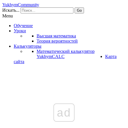
YukhymCommunity
Искать...
Go
Menu
Обучение
Уроки
Высшая математика
Теория вероятностей
Калькуляторы
Математический калькулятор
YukhymCALC
Карта
сайта
ad