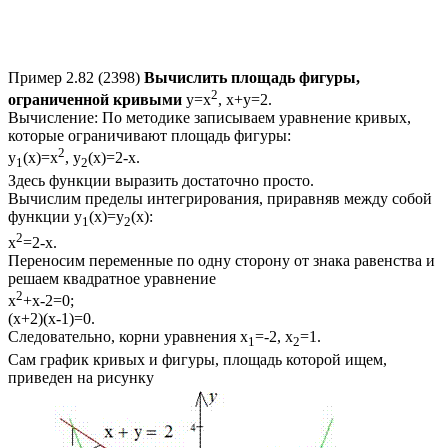
Пример 2.82 (2398)
Вычислить площадь фигуры,
2
ограниченной кривыми
y=x
, x+y=2.
Вычисление:
По методике записываем уравнение кривых,
которые ограничивают площадь фигуры:
2
y
(x)=x
, y
(x)=2-x
.
1
2
Здесь функции выразить достаточно просто.
Вычислим пределы интегрирования, приравняв между собой
функции
y
(x)=y
(x)
:
1
2
2
x
=2-x.
Переносим переменные по одну сторону от знака равенства и
решаем квадратное уравнение
2
x
+x-2=0;
(x+2)(x-1)=0.
Следовательно, корни уравнения
x
=-2, x
=1
.
1
2
Сам график кривых и фигуры, площадь которой ищем,
приведен на рисунку