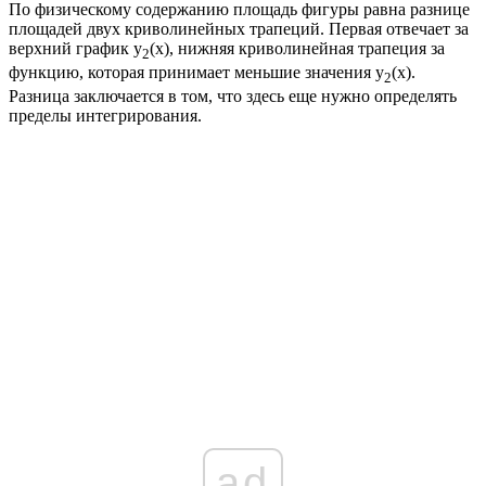
По физическому содержанию площадь фигуры равна разнице
площадей двух криволинейных трапеций. Первая отвечает за
верхний график
y
(x)
, нижняя криволинейная трапеция за
2
функцию, которая принимает меньшие значения
y
(x)
.
2
Разница заключается в том, что здесь еще нужно определять
пределы интегрирования.
ad