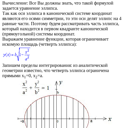
Вычисление:
Все Вы должны знать, что такой формулой
задается уравнение эллипса.
Так как оси эллипса в канонической системе координат
являются его осями симметрии, то эти оси делят эллипс на 4
равные части. Поэтому будем рассматривать часть эллипса,
который находится в первом квадранте канонической
(прямоугольной) системы координат.
Выражаем уравнение функции, которая ограничивает
искомую площадь (четверть эллипса):
Запишем пределы интегрирования: из аналитической
геометрии известно, что четверть эллипса ограничена
прямыми
x
=0, x
=a
.
1
2