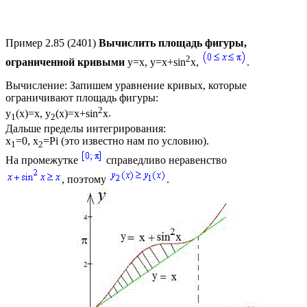
Пример 2.85 (2401)
Вычислить площадь фигуры,
2
ограниченной кривыми
y=x, y=x+sin
x
,
.
Вычисление:
Запишем уравнение кривых, которые
ограничивают площадь фигуры:
2
y
(x)=x, y
(x)=x+sin
x
.
1
2
Дальше пределы интегрирования:
x
=0, x
=Pi
(это известно нам по условию).
1
2
На промежутке
справедливо неравенство
, поэтому
.