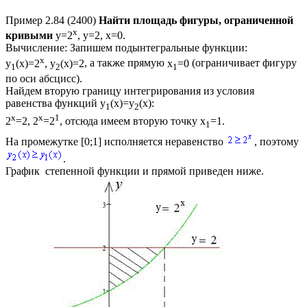
Пример 2.84 (2400)
Найти площадь фигуры, ограниченной
x
кривыми
y=2
, y=2, x=0.
Вычисление:
Запишем подынтегральные функции:
x
y
(x)=2
, y
(x)=2
, а также прямую
x
=0
(ограничивает фигуру
1
2
1
по оси абсцисс).
Найдем вторую границу интегрирования из условия
равенства функций
y
(x)=y
(x)
:
1
2
x
x
1
2
=2, 2
=2
, отсюда имеем вторую точку
x
=1
.
1
На промежутке
[0;1]
исполняется неравенство
, поэтому
.
График степенной функции и прямой приведен ниже.