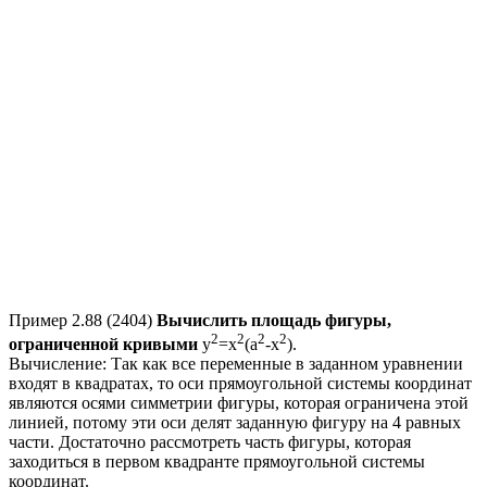
Пример 2.88 (2404)
Вычислить площадь фигуры,
2
2
2
2
ограниченной кривыми
y
=x
(a
-x
)
.
Вычисление:
Так как все переменные в заданном уравнении
входят в квадратах, то оси прямоугольной системы координат
являются осями симметрии фигуры, которая ограничена этой
линией, потому эти оси делят заданную фигуру на 4 равных
части. Достаточно рассмотреть часть фигуры, которая
заходиться в первом квадранте прямоугольной системы
координат.