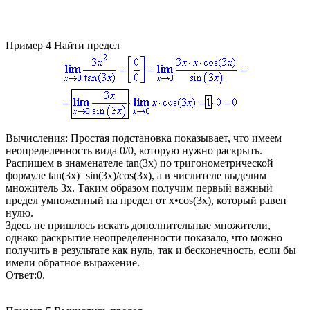
Пример 4
Найти предел
Вычисления:
Простая подстановка показывает, что имеем
неопределенность вида 0/0, которую нужно раскрыть.
Распишем в знаменателе
tan(3x)
по тригонометрической
формуле
tan(3x)=sin(3x)/cos(3x)
, а в числителе выделим
множитель
3x
. Таким образом получим первый важный
предел умноженный на предел от
x•cos(3x)
, который равен
нулю.
Здесь не пришлось искать дополнительные множители,
однако раскрытие неопределенности показало, что можно
получить в результате как нуль, так и бесконечность, если бы
имели обратное выражение.
Ответ:
0.