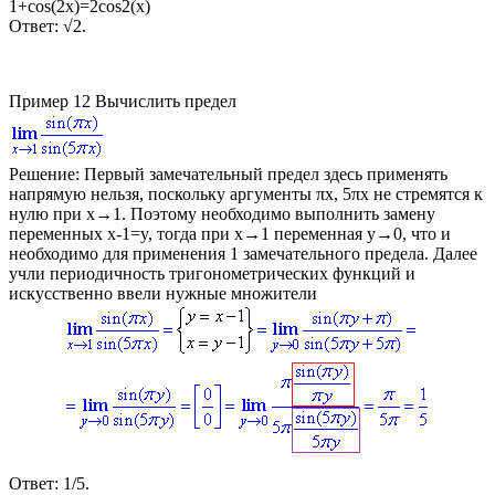
1+cos(2x)=2cos2(x)
Ответ:
√2.
Пример 12
Вычислить предел
Решение:
Первый замечательный предел здесь применять
напрямую нельзя, поскольку аргументы
πx, 5πx
не стремятся к
нулю при
x→1
. Поэтому необходимо выполнить замену
переменных
x-1=y
, тогда при
x→1
переменная
y→0
, что и
необходимо для применения 1 замечательного предела. Далее
учли периодичность тригонометрических функций и
искусственно ввели нужные множители
Ответ:
1/5.