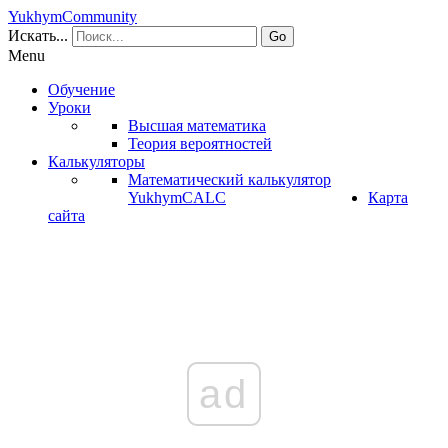
YukhymCommunity
Искать...
Go
Menu
Обучение
Уроки
Высшая математика
Теория вероятностей
Калькуляторы
Математический калькулятор
YukhymCALC
Карта
сайта
ad