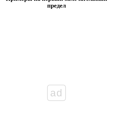
предел
ad