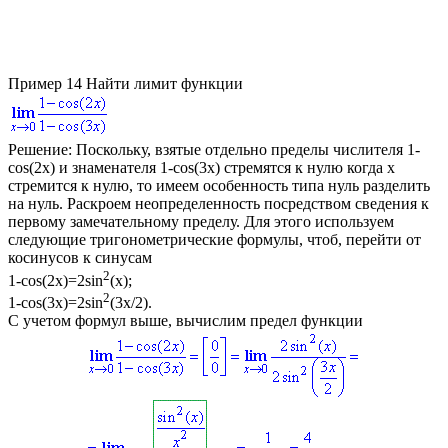
Пример 14
Найти лимит функции
Решение:
Поскольку, взятые отдельно пределы числителя
1-
cos(2x)
и знаменателя
1-cos(3x)
стремятся к нулю когда
x
стремится к нулю, то имеем особенность типа нуль разделить
на нуль. Раскроем неопределенность посредством сведения к
первому замечательному пределу. Для этого используем
следующие тригонометрические формулы, чтоб, перейти от
косинусов к синусам
2
1-cos(2x)=2sin
(x);
2
1-cos(3x)=2sin
(3x/2)
.
С учетом формул выше, вычислим предел функции