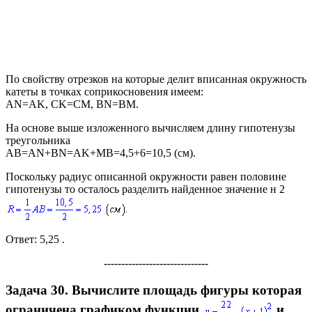
По свойству отрезков на которые делит вписанная окружность
катеты в точках соприкосновения имеем:
AN=AK, CK=CM, BN=BM.
На основе выше изложенного вычисляем длину гипотенузы
треугольника
AB=AN+BN=AK+MB=4,5+6=10,5 (cм).
Поскольку радиус описанной окружности равен половине
гипотенузы то осталось разделить найденное значение н
2
Ответ:
5,25 .
------------------------------
Задача 30.
Вычислите площадь фигуры которая
ограничена графиком функции
и