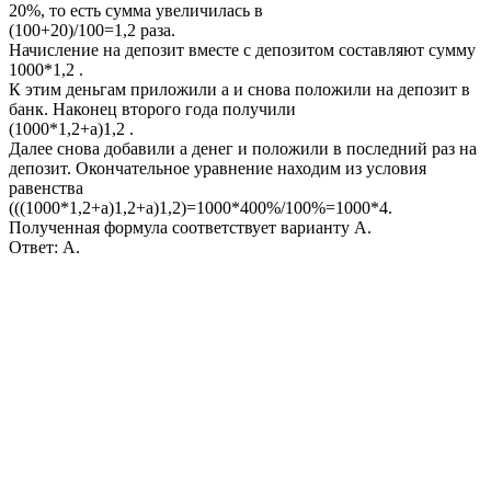
20%
, то есть сумма увеличилась в
(100+20)/100=1,2
раза.
Начисление на депозит вместе с депозитом составляют сумму
1000*1,2 .
К этим деньгам приложили
а
и снова положили на депозит в
банк. Наконец второго года получили
(1000*1,2+а)1,2
.
Далее снова добавили
а
денег и положили в последний раз на
депозит. Окончательное уравнение находим из условия
равенства
(((1000*1,2+а)1,2+а)1,2)=1000*400%/100%=1000*4
.
Полученная формула соответствует варианту А.
Ответ:
А.