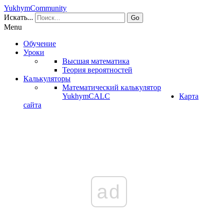
YukhymCommunity
Искать...
Go
Menu
Обучение
Уроки
Высшая математика
Теория вероятностей
Калькуляторы
Математический калькулятор
YukhymCALC
Карта
сайта
ad