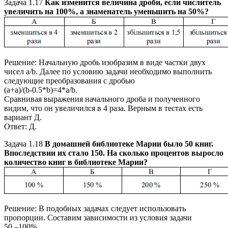
Задача 1.17
Как изменится величина дроби, если числитель
увеличить на
100%
, а знаменатель уменьшить на
50%
?
Решение:
Начальную дробь изобразим в виде частки двух
чисел
a/b
. Далее по условию задачи необходимо выполнить
следующие преобразования с дробью
(a+a)/(b-0.5*b)=4*a/b.
Сравнивая выражения начального дроба и полученного
видим, что он увеличился в
4
раза. Верным в тестах есть
вариант Д.
Ответ:
Д.
Задача 1.18
В домашней библиотеке Марии было 50 книг.
Впоследствии их стало 150. На сколько процентов выросло
количество книг в библиотеке Марии?
Решение:
В подобных задачах следует использовать
пропорции. Составим зависимости из условия задачи
50 –100%