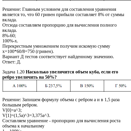
Решение:
Главным условием для составления уравнения
является то, что 60 гривен прибыли составляет 8% от суммы
вклада.
Отсюда составляем пропорцию для вычисления полного
вклада.
8%-60;
100%-х
.
Перекрестным умножением получим искомую сумму
х=100*60/8=750 (гривен).
Вариант Д тестов соответствует найденному значению.
Ответ:
Д.
Задача 1.20
Насколько увеличится объем куба, если его
ребро увеличить на
50%
?
Решение:
Запишем формулу объема с ребром
а
и в
1,5
раза
большым ребром.
V[0]=a^3;
V[1]=(1,5a)^3=3,375a^3
.
Составляем уравнение - пропорцию для вычисления роста
объема к начальному