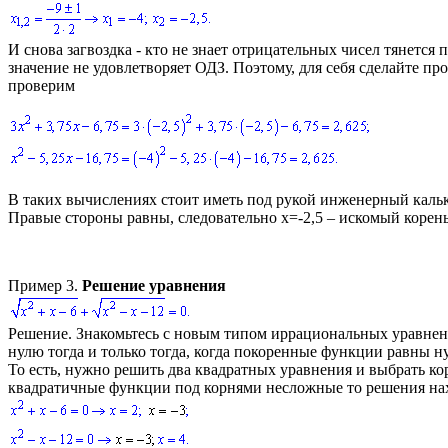
И снова загвоздка - кто не знает отрицательных чисел тянется 
значение не удовлетворяет ОДЗ. Поэтому, для себя сделайте 
проверим
В таких вычислениях с
тоит иметь под рукой инженерный кальк
Правые стороны равны, следовательно
x=-2,5
– искомый корень
Пример 3.
Решение уравнения
Решение.
Знакомьтесь с новым типом иррациональных уравнени
нулю тогда и только тогда, когда покоренные функции равны н
То есть, нужно решить два квадратных уравнения и выбрать ко
квадратичные функции под корнями несложные то решения нах