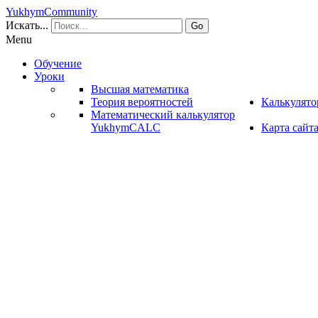
YukhymCommunity
Искать...
Go
Menu
Обучение
Уроки
Высшая математика
Теория вероятностей
Калькулят
Математический калькулятор
YukhymCALC
Карта сайт