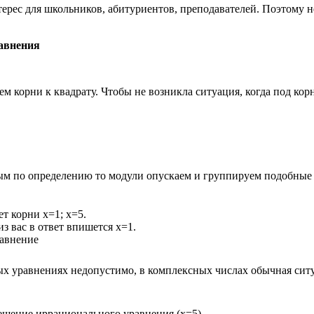
ерес для школьников, абитуриентов, преподавателей. Поэтому н
авнения
ем корни к квадрату. Чтобы не возникла ситуация, когда под ко
м по определению то модули опускаем и группируем подобные
еет корни
x=1; x=5
.
из вас в ответ впишется
x=1
.
равнение
 уравнениях недопустимо, в комплексных числах обычная ситуац
ешение иррационального уравнения (
x=5)
.