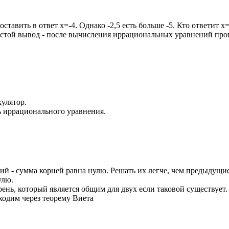
поставить в ответ
x=-4.
Однако
-2,5
есть больше
-5.
Кто ответит
x=
простой вывод - после вычисления иррациональных уравнений пр
улятор.
 иррационального уравнения.
й - сумма корней равна нулю. Решать их легче, чем предыдущие
улю.
рень, который является общим для двух если таковой существует
одим через теорему Виета