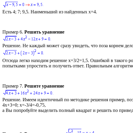
Есть
4; 7; 9,5
. Наименьший из найденных
x=4.
Пример 6.
Решить уравнение
Решение.
Не каждый может сразу увидеть, что поза корнем дело
Отсюда легко находим решение
x=3/2=1,5.
Ошибкой в такого род
попытками упростить и получить ответ. Правильным алгоритмом
Пример 7.
Решите уравнение
Решение.
Имеем идентичный по методике решения пример, поэ
4x+3=0; x=-3/4=-0,75,
а Вы попробуйте выделить полный квадрат и решить по приве